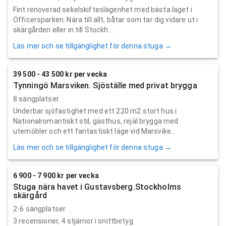
Fint renoverad sekelskifteslägenhet med bästa läget i
Officersparken. Nära till allt, båtar som tar dig vidare ut i
skärgården eller in till Stockh...
Läs mer och se tillgänglighet för denna stuga →
39 500 - 43 500 kr per vecka
Tynningö Marsviken. Sjöställe med privat brygga
8 sängplatser
Underbar sjöfastighet med ett 220 m2 stort hus i
Nationalromantiskt stil, gästhus, rejäl brygga med
utemöbler och ett fantastiskt läge vid Marsvike...
Läs mer och se tillgänglighet för denna stuga →
6 900 - 7 900 kr per vecka
Stuga nära havet i Gustavsberg.Stockholms
skärgård
2-6 sängplatser
3
recensioner,
4
stjärnor i snittbetyg