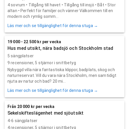
4 sovrum • Tillgång till havet • Tillgång till insjö • Båt • Stor
altan • Perfekt för familjer och vänner Välkommen till en
modern och rymlig somm...
Läs mer och se tillgänglighet för denna stuga →
19 000 - 22 500 kr per vecka
Hus med utsikt, nära badsjö och Stockholm stad
5 sängplatser
9
recensioner,
5
stjärnor i snittbetyg
Nybyggd villa nära fantastiska klippor, badplats, skog och
naturreservat. Vill du vara nära Stockholm, men samtidigt
njuta av natur och bad? 20 mi...
Läs mer och se tillgänglighet för denna stuga →
Från 20 000 kr per vecka
Sekelskifteslägenhet med sjöutsikt
4-6 sängplatser
4
recensioner,
5
stjärnor i snittbetyg