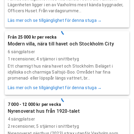
Lägenheten ligger i en av Vaxholms mest kända byggnader,
Officers Huset. Från vardagsrumme...
Läs mer och se tillgänglighet för denna stuga →
Från 25 000 kr per vecka
Modern villa, nära till havet och Stockholm City
6 sängplatser
1
recensioner,
4
stjärnor i snittbetyg
Ett charmigt hus nära havet och Stockholm. Beläget i
idylliska och charmiga Saltsjö-Boo. Området har fina
promenad- eller löpspår längs vattnet, br...
Läs mer och se tillgänglighet för denna stuga →
7 000 - 12 000 kr per vecka
Nyrenoverat hus från 1920-talet
4 sängplatser
2
recensioner,
5
stjärnor i snittbetyg
Nyrenoverat gästhus (2023) strax utanför Vaxholm som