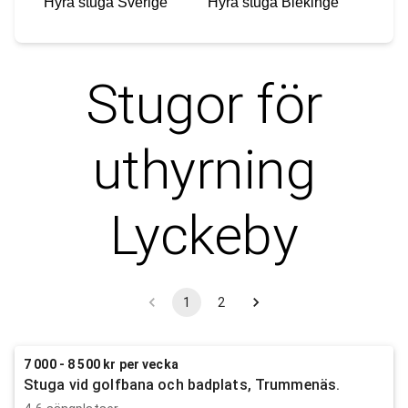
Hyra stuga
Sverige
Hyra stuga
Blekinge
Stugor för
uthyrning
Lyckeby
1
2
7 000 - 8 500 kr per vecka
Stuga vid golfbana och badplats, Trummenäs.