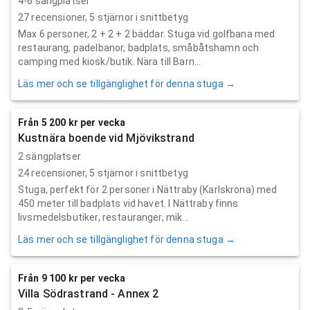
4-6 sängplatser
27
recensioner,
5
stjärnor i snittbetyg
Max 6 personer, 2 + 2 + 2 bäddar. Stuga vid golfbana med
restaurang, padelbanor, badplats, småbåtshamn och
camping med kiosk/butik. Nära till Barn...
Läs mer och se tillgänglighet för denna stuga →
Från 5 200 kr per vecka
Kustnära boende vid Mjövikstrand
2 sängplatser
24
recensioner,
5
stjärnor i snittbetyg
Stuga, perfekt för 2 personer i Nättraby (Karlskrona) med
450 meter till badplats vid havet. I Nättraby finns
livsmedelsbutiker, restauranger, mik...
Läs mer och se tillgänglighet för denna stuga →
Från 9 100 kr per vecka
Villa Södrastrand - Annex 2