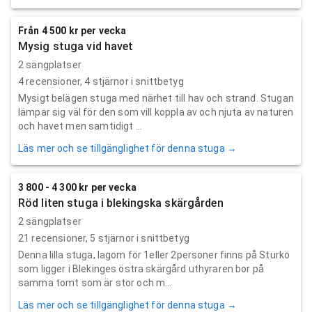
Från 4 500 kr per vecka
Mysig stuga vid havet
2 sängplatser
4
recensioner,
4
stjärnor i snittbetyg
Mysigt belägen stuga med närhet till hav och strand. Stugan
lämpar sig väl för den som vill koppla av och njuta av naturen
och havet men samtidigt ...
Läs mer och se tillgänglighet för denna stuga →
3 800 - 4 300 kr per vecka
Röd liten stuga i blekingska skärgården
2 sängplatser
21
recensioner,
5
stjärnor i snittbetyg
Denna lilla stuga, lagom för 1eller 2personer finns på Sturkö
som ligger i Blekinges östra skärgård uthyraren bor på
samma tomt som är stor och m...
Läs mer och se tillgänglighet för denna stuga →