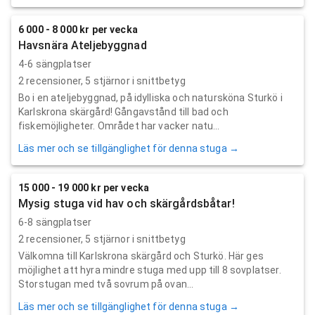
6 000 - 8 000 kr per vecka
Havsnära Ateljebyggnad
4-6 sängplatser
2
recensioner,
5
stjärnor i snittbetyg
Bo i en ateljebyggnad, på idylliska och natursköna Sturkö i
Karlskrona skärgård! Gångavstånd till bad och
fiskemöjligheter. Området har vacker natu...
Läs mer och se tillgänglighet för denna stuga →
15 000 - 19 000 kr per vecka
Mysig stuga vid hav och skärgårdsbåtar!
6-8 sängplatser
2
recensioner,
5
stjärnor i snittbetyg
Välkomna till Karlskrona skärgård och Sturkö. Här ges
möjlighet att hyra mindre stuga med upp till 8 sovplatser.
Storstugan med två sovrum på ovan...
Läs mer och se tillgänglighet för denna stuga →