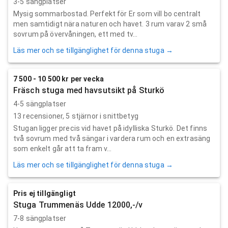
3-5 sängplatser
Mysig sommarbostad. Perfekt för Er som vill bo centralt
men samtidigt nära naturen och havet. 3 rum varav 2 små
sovrum på övervåningen, ett med tv...
Läs mer och se tillgänglighet för denna stuga →
7 500 - 10 500 kr per vecka
Fräsch stuga med havsutsikt på Sturkö
4-5 sängplatser
13
recensioner,
5
stjärnor i snittbetyg
Stugan ligger precis vid havet på idylliska Sturkö. Det finns
två sovrum med två sängar i vardera rum och en extrasäng
som enkelt går att ta fram v...
Läs mer och se tillgänglighet för denna stuga →
Pris ej tillgängligt
Stuga Trummenäs Udde 12000,-/v
7-8 sängplatser