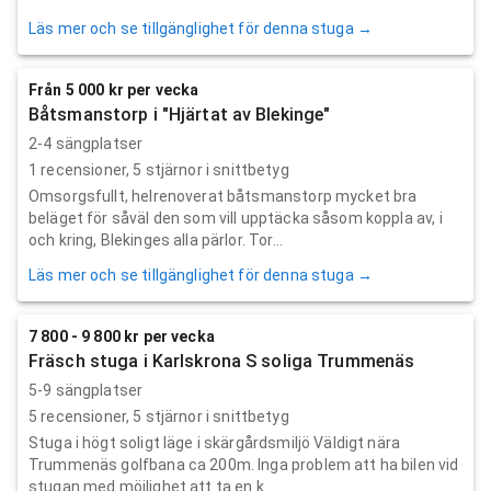
Läs mer och se tillgänglighet för denna stuga →
Från 5 000 kr per vecka
Båtsmanstorp i "Hjärtat av Blekinge"
2-4 sängplatser
1
recensioner,
5
stjärnor i snittbetyg
Omsorgsfullt, helrenoverat båtsmanstorp mycket bra
beläget för såväl den som vill upptäcka såsom koppla av, i
och kring, Blekinges alla pärlor. Tor...
Läs mer och se tillgänglighet för denna stuga →
7 800 - 9 800 kr per vecka
Fräsch stuga i Karlskrona S soliga Trummenäs
5-9 sängplatser
5
recensioner,
5
stjärnor i snittbetyg
Stuga i högt soligt läge i skärgårdsmiljö Väldigt nära
Trummenäs golfbana ca 200m. Inga problem att ha bilen vid
stugan med möjlighet att ta en k...