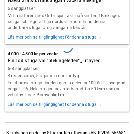
Havsnära & strandängar i vackra Blekinge
6 sängplatser
Mitt i naturen med Östersjön rakt inpå knuten. I Blekinges
soliga och regnfattiga nordöstra hörn finns denna
underbara stuga. Omgivningarna består ...
Läs mer och se tillgänglighet för denna stuga →
4 000 - 4 500 kr per vecka
Fin röd stuga vid ”blekingeleden”,, uthyres.
6-8 sängplatser
4
recensioner,
5
stjärnor i snittbetyg
En charmig stuga där den gamla delen är 100 år! Tillbyggnad
är gjort-95. Hela stugan är vinterbonad. Ca 50 kvm som är
väl utnyttjade. Barnvänligt m...
Läs mer och se tillgänglighet för denna stuga →
Stugbasen en del av Stugknuten uthyrning AB, KIVRA: 556681-