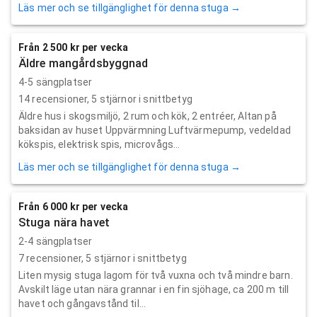
Läs mer och se tillgänglighet för denna stuga →
Från 2 500 kr per vecka
Äldre mangårdsbyggnad
4-5 sängplatser
14
recensioner,
5
stjärnor i snittbetyg
Äldre hus i skogsmiljö, 2 rum och kök, 2 entréer, Altan på
baksidan av huset Uppvärmning Luftvärmepump, vedeldad
kökspis, elektrisk spis, microvågs...
Läs mer och se tillgänglighet för denna stuga →
Från 6 000 kr per vecka
Stuga nära havet
2-4 sängplatser
7
recensioner,
5
stjärnor i snittbetyg
Liten mysig stuga lagom för två vuxna och två mindre barn.
Avskilt läge utan nära grannar i en fin sjöhage, ca 200 m till
havet och gångavstånd til...