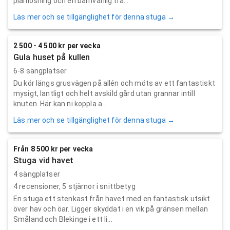
planlösning och en barnvänlig trä...
Läs mer och se tillgänglighet för denna stuga →
2 500 - 4 500 kr per vecka
Gula huset på kullen
6-8 sängplatser
Du kör längs grusvägen på allén och möts av ett fantastiskt
mysigt, lantligt och helt avskild gård utan grannar intill
knuten. Här kan ni koppla a...
Läs mer och se tillgänglighet för denna stuga →
Från 8 500 kr per vecka
Stuga vid havet
4 sängplatser
4
recensioner,
5
stjärnor i snittbetyg
En stuga ett stenkast från havet med en fantastisk utsikt
över hav och öar. Ligger skyddat i en vik på gränsen mellan
Småland och Blekinge i ett li...