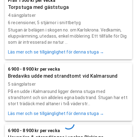
Från 1 500 kr per vecka
Torpstuga med gäststuga
4 sängplatser
6
recensioner,
5
stjärnor i snittbetyg
Stugan är belägen i skogen no. om Karlskrona. Vedkamin,
eluppvärmning, utedass, enkel möblering. Ett tillfälle för Dig
som är intresserad av natur ...
Läs mer och se tillgänglighet för denna stuga →
6 900 - 8 900 kr per vecka
Bredaviks udde med strandtomt vid Kalmarsund
5 sängplatser
På en udde i Kalmarsund ligger denna stuga med
strandtomt och sin alldeles egna badstrand. Stugan har ett
stort trädäck med altaner i två väderstr...
Läs mer och se tillgänglighet för denna stuga →
6 900 - 8 900 kr per vecka