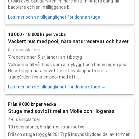
utsikt över Skälderviken, mindre än 2 minuters gång till
badplats och en intilliggande b...
Läs mer och se tillgänglighet för denna stuga →
10 000 - 18 000 kr per vecka
Vackert hus med pool, nära naturreservat och havet
5-7 sängplatser
7
recensioner,
5
stjärnor i snittbetyg
Välkomna till vårt hus som är nybyggt och har en egen pool.
Huset ligger nära havet för ett avslappnat kustliv. I
trädgården finns en pool med ett ...
Läs mer och se tillgänglighet för denna stuga →
Från 9 000 kr per vecka
Stuga med sovloft mellan Mölle och Höganäs
4-6 sängplatser
10
recensioner,
5
stjärnor i snittbetyg
Fräsch stuga (byggår 2017) på insynsskyddad del av tomten