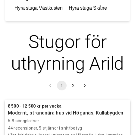
Hyra stuga
Västkusten
Hyra stuga
Skåne
Stugor för
uthyrning
Arild
1
2
8 500 - 12 500 kr per vecka
Modernt, strandnära hus vid Höganäs, Kullabygden
6-8 sängplatser
44
recensioner,
5
stjärnor i snittbetyg