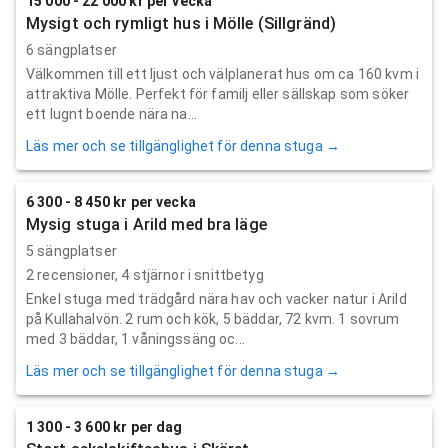
15 000 - 22 000 kr per vecka
Mysigt och rymligt hus i Mölle (Sillgränd)
6 sängplatser
Välkommen till ett ljust och välplanerat hus om ca 160 kvm i
attraktiva Mölle. Perfekt för familj eller sällskap som söker
ett lugnt boende nära na...
Läs mer och se tillgänglighet för denna stuga →
6 300 - 8 450 kr per vecka
Mysig stuga i Arild med bra läge
5 sängplatser
2
recensioner,
4
stjärnor i snittbetyg
Enkel stuga med trädgård nära hav och vacker natur i Arild
på Kullahalvön. 2 rum och kök, 5 bäddar, 72 kvm. 1 sovrum
med 3 bäddar, 1 våningssäng oc...
Läs mer och se tillgänglighet för denna stuga →
1 300 - 3 600 kr per dag