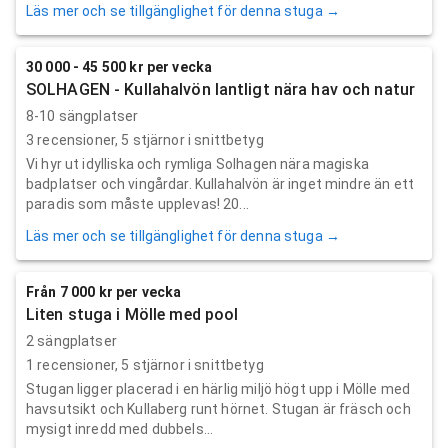
Läs mer och se tillgänglighet för denna stuga →
30 000 - 45 500 kr per vecka
SOLHAGEN - Kullahalvön lantligt nära hav och natur
8-10 sängplatser
3
recensioner,
5
stjärnor i snittbetyg
Vi hyr ut idylliska och rymliga Solhagen nära magiska
badplatser och vingårdar. Kullahalvön är inget mindre än ett
paradis som måste upplevas! 20...
Läs mer och se tillgänglighet för denna stuga →
Från 7 000 kr per vecka
Liten stuga i Mölle med pool
2 sängplatser
1
recensioner,
5
stjärnor i snittbetyg
Stugan ligger placerad i en härlig miljö högt upp i Mölle med
havsutsikt och Kullaberg runt hörnet. Stugan är fräsch och
mysigt inredd med dubbels...