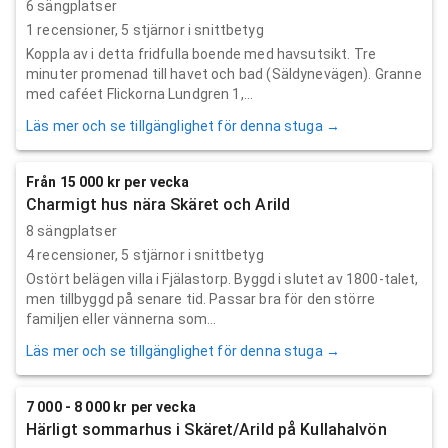
6 sängplatser
1
recensioner,
5
stjärnor i snittbetyg
Koppla av i detta fridfulla boende med havsutsikt. Tre
minuter promenad till havet och bad (Säldynevägen). Granne
med caféet Flickorna Lundgren 1,...
Läs mer och se tillgänglighet för denna stuga →
Från 15 000 kr per vecka
Charmigt hus nära Skäret och Arild
8 sängplatser
4
recensioner,
5
stjärnor i snittbetyg
Ostört belägen villa i Fjälastorp. Byggd i slutet av 1800-talet,
men tillbyggd på senare tid. Passar bra för den större
familjen eller vännerna som...
Läs mer och se tillgänglighet för denna stuga →
7 000 - 8 000 kr per vecka
Härligt sommarhus i Skäret/Arild på Kullahalvön