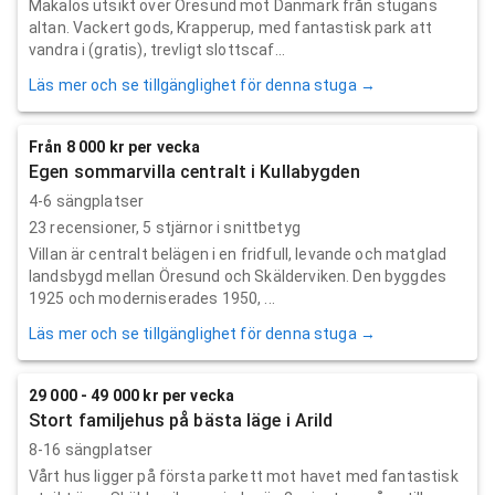
Makalös utsikt över Öresund mot Danmark från stugans
altan. Vackert gods, Krapperup, med fantastisk park att
vandra i (gratis), trevligt slottscaf...
Läs mer och se tillgänglighet för denna stuga →
Från 8 000 kr per vecka
Egen sommarvilla centralt i Kullabygden
4-6 sängplatser
23
recensioner,
5
stjärnor i snittbetyg
Villan är centralt belägen i en fridfull, levande och matglad
landsbygd mellan Öresund och Skälderviken. Den byggdes
1925 och moderniserades 1950, ...
Läs mer och se tillgänglighet för denna stuga →
29 000 - 49 000 kr per vecka
Stort familjehus på bästa läge i Arild
8-16 sängplatser
Vårt hus ligger på första parkett mot havet med fantastisk