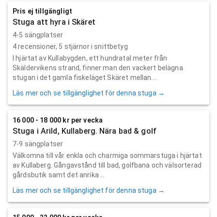
Pris ej tillgängligt
Stuga att hyra i Skäret
4-5 sängplatser
4
recensioner,
5
stjärnor i snittbetyg
I hjärtat av Kullabygden, ett hundratal meter från
Skäldervikens strand, finner man den vackert belägna
stugan i det gamla fiskeläget Skäret mellan...
Läs mer och se tillgänglighet för denna stuga →
16 000 - 18 000 kr per vecka
Stuga i Arild, Kullaberg. Nära bad & golf
7-9 sängplatser
Välkomna till vår enkla och charmiga sommarstuga i hjärtat
av Kullaberg. Gångavstånd till bad, golfbana och välsorterad
gårdsbutik samt det anrika ...
Läs mer och se tillgänglighet för denna stuga →