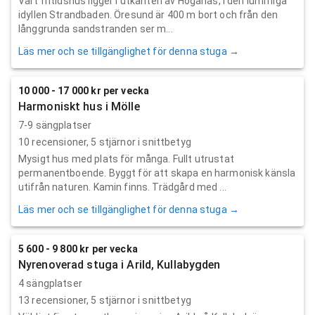
Vårt fritidshus ligger i utkanten av Höganäs, i den lummiga
idyllen Strandbaden. Öresund är 400 m bort och från den
långgrunda sandstranden ser m...
Läs mer och se tillgänglighet för denna stuga →
10 000 - 17 000 kr per vecka
Harmoniskt hus i Mölle
7-9 sängplatser
10
recensioner,
5
stjärnor i snittbetyg
Mysigt hus med plats för många. Fullt utrustat
permanentboende. Byggt för att skapa en harmonisk känsla
utifrån naturen. Kamin finns. Trädgård med ...
Läs mer och se tillgänglighet för denna stuga →
5 600 - 9 800 kr per vecka
Nyrenoverad stuga i Arild, Kullabygden
4 sängplatser
13
recensioner,
5
stjärnor i snittbetyg