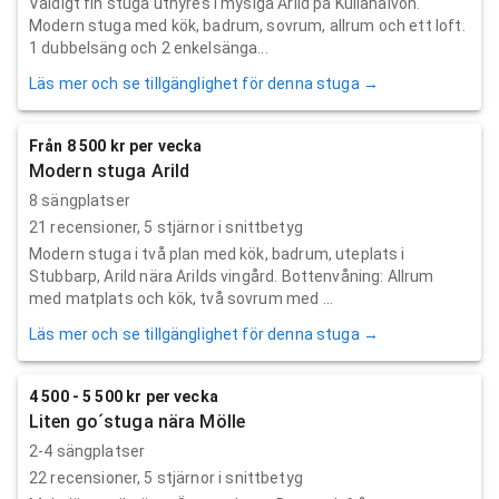
Väldigt fin stuga uthyres i mysiga Arild på Kullahalvön.
Modern stuga med kök, badrum, sovrum, allrum och ett loft.
1 dubbelsäng och 2 enkelsänga...
Läs mer och se tillgänglighet för denna stuga →
Från 8 500 kr per vecka
Modern stuga Arild
8 sängplatser
21
recensioner,
5
stjärnor i snittbetyg
Modern stuga i två plan med kök, badrum, uteplats i
Stubbarp, Arild nära Arilds vingård. Bottenvåning: Allrum
med matplats och kök, två sovrum med ...
Läs mer och se tillgänglighet för denna stuga →
4 500 - 5 500 kr per vecka
Liten go´stuga nära Mölle
2-4 sängplatser
22
recensioner,
5
stjärnor i snittbetyg