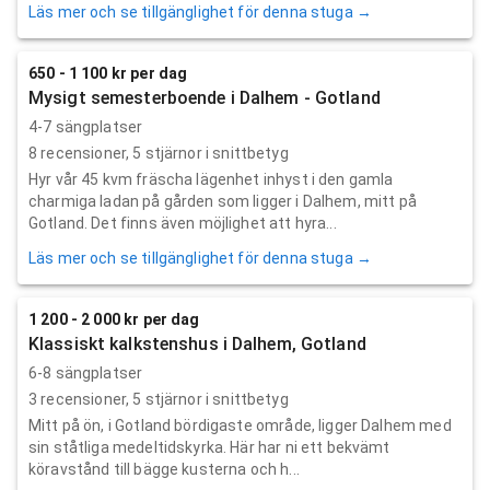
Läs mer och se tillgänglighet för denna stuga →
650 - 1 100 kr per dag
Mysigt semesterboende i Dalhem - Gotland
4-7 sängplatser
8
recensioner,
5
stjärnor i snittbetyg
Hyr vår 45 kvm fräscha lägenhet inhyst i den gamla
charmiga ladan på gården som ligger i Dalhem, mitt på
Gotland. Det finns även möjlighet att hyra...
Läs mer och se tillgänglighet för denna stuga →
1 200 - 2 000 kr per dag
Klassiskt kalkstenshus i Dalhem, Gotland
6-8 sängplatser
3
recensioner,
5
stjärnor i snittbetyg
Mitt på ön, i Gotland bördigaste område, ligger Dalhem med
sin ståtliga medeltidskyrka. Här har ni ett bekvämt
köravstånd till bägge kusterna och h...