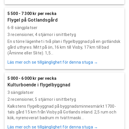
5 500 - 7 300 kr per vecka
Flygel på Gotlandsgård
6-8 sängplatser
3
recensioner,
4
stjärnor i snittbetyg
En större lägenhet i två plan i flygelbyggnad på en gotländsk
gård uthyres. Mitt på ön, 16 km till Visby, 17 km till bad
(Åminne eller Slite). 1,5...
Läs mer och se tillgänglighet för denna stuga →
5 000 - 6 000 kr per vecka
Kulturboende i flygelbyggnad
3 sängplatser
2
recensioner,
5
stjärnor i snittbetyg
Kalkstens flygelbyggnad på byggnadsminnesmärkt 1700-
tals gård 15 km från Visby på Gotlands inland. 2,5 rum och
kök, nyrenoverat badrum m tvättmaski...
Läs mer och se tillgänglighet för denna stuga →