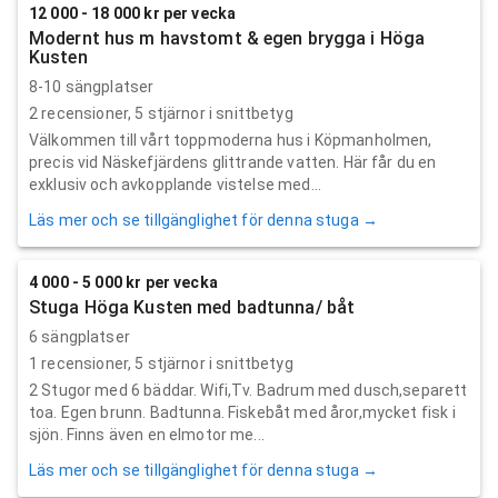
12 000 - 18 000 kr per vecka
Modernt hus m havstomt & egen brygga i Höga
Kusten
8-10 sängplatser
2
recensioner,
5
stjärnor i snittbetyg
Välkommen till vårt toppmoderna hus i Köpmanholmen,
precis vid Näskefjärdens glittrande vatten. Här får du en
exklusiv och avkopplande vistelse med...
Läs mer och se tillgänglighet för denna stuga →
4 000 - 5 000 kr per vecka
Stuga Höga Kusten med badtunna/ båt
6 sängplatser
1
recensioner,
5
stjärnor i snittbetyg
2 Stugor med 6 bäddar. Wifi,Tv. Badrum med dusch,separett
toa. Egen brunn. Badtunna. Fiskebåt med åror,mycket fisk i
sjön. Finns även en elmotor me...
Läs mer och se tillgänglighet för denna stuga →