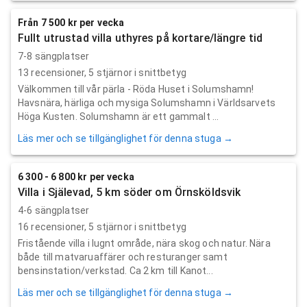
Från 7 500 kr per vecka
Fullt utrustad villa uthyres på kortare/längre tid
7-8 sängplatser
13
recensioner,
5
stjärnor i snittbetyg
Välkommen till vår pärla - Röda Huset i Solumshamn!
Havsnära, härliga och mysiga Solumshamn i Världsarvets
Höga Kusten. Solumshamn är ett gammalt ...
Läs mer och se tillgänglighet för denna stuga →
6 300 - 6 800 kr per vecka
Villa i Själevad, 5 km söder om Örnsköldsvik
4-6 sängplatser
16
recensioner,
5
stjärnor i snittbetyg
Fristående villa i lugnt område, nära skog och natur. Nära
både till matvaruaffärer och resturanger samt
bensinstation/verkstad. Ca 2 km till Kanot...
Läs mer och se tillgänglighet för denna stuga →