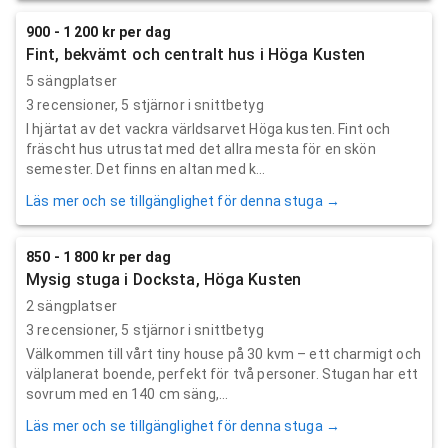
900 - 1 200 kr per dag
Fint, bekvämt och centralt hus i Höga Kusten
5 sängplatser
3
recensioner,
5
stjärnor i snittbetyg
I hjärtat av det vackra världsarvet Höga kusten. Fint och
fräscht hus utrustat med det allra mesta för en skön
semester. Det finns en altan med k...
Läs mer och se tillgänglighet för denna stuga →
850 - 1 800 kr per dag
Mysig stuga i Docksta, Höga Kusten
2 sängplatser
3
recensioner,
5
stjärnor i snittbetyg
Välkommen till vårt tiny house på 30 kvm – ett charmigt och
välplanerat boende, perfekt för två personer. Stugan har ett
sovrum med en 140 cm säng,...
Läs mer och se tillgänglighet för denna stuga →