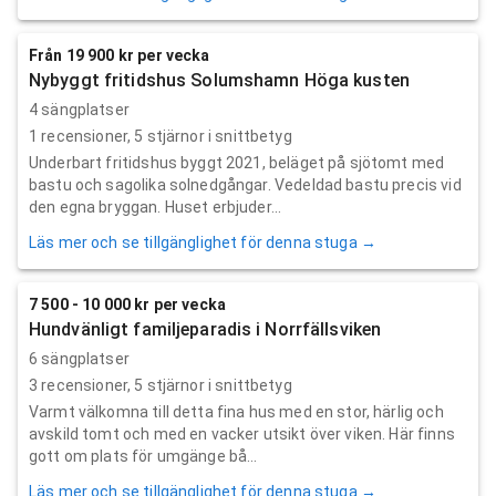
Från 19 900 kr per vecka
Nybyggt fritidshus Solumshamn Höga kusten
4 sängplatser
1
recensioner,
5
stjärnor i snittbetyg
Underbart fritidshus byggt 2021, beläget på sjötomt med
bastu och sagolika solnedgångar. Vedeldad bastu precis vid
den egna bryggan. Huset erbjuder...
Läs mer och se tillgänglighet för denna stuga →
7 500 - 10 000 kr per vecka
Hundvänligt familjeparadis i Norrfällsviken
6 sängplatser
3
recensioner,
5
stjärnor i snittbetyg
Varmt välkomna till detta fina hus med en stor, härlig och
avskild tomt och med en vacker utsikt över viken. Här finns
gott om plats för umgänge bå...
Läs mer och se tillgänglighet för denna stuga →