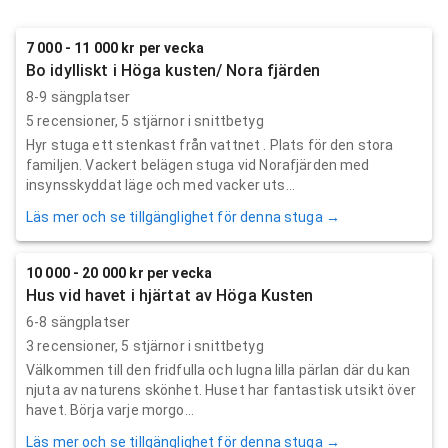
7 000 - 11 000 kr per vecka
Bo idylliskt i Höga kusten/ Nora fjärden
8-9 sängplatser
5
recensioner,
5
stjärnor i snittbetyg
Hyr stuga ett stenkast från vattnet . Plats för den stora
familjen. Vackert belägen stuga vid Norafjärden med
insynsskyddat läge och med vacker uts...
Läs mer och se tillgänglighet för denna stuga →
10 000 - 20 000 kr per vecka
Hus vid havet i hjärtat av Höga Kusten
6-8 sängplatser
3
recensioner,
5
stjärnor i snittbetyg
Välkommen till den fridfulla och lugna lilla pärlan där du kan
njuta av naturens skönhet. Huset har fantastisk utsikt över
havet. Börja varje morgo...
Läs mer och se tillgänglighet för denna stuga →