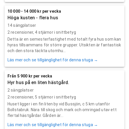
10 000 - 14 000 kr per vecka
Höga kusten - flera hus
14 sängplatser
2
recensioner,
4
stjärnor i snittbetyg
Detta är en semesterfastighet med totalt fyra hus som kan
hyras tillsammans för större grupper. Utsikten är fantastisk
och den stora täckta utomhu...
Läs mer och se tillgänglighet för denna stuga →
Från 5 900 kr per vecka
Hyr hus på en liten hästgård.
2 sängplatser
2
recensioner,
5
stjärnor i snittbetyg
Huset ligger i en fin liten by vid Bussjön, c 5 km utanför
Bollstabruk. Nära till skog och mark och omringad utav ett
flertal hästgårdar. Gården är...
Läs mer och se tillgänglighet för denna stuga →