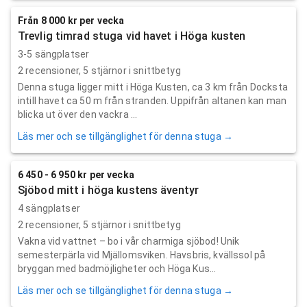
Från 8 000 kr per vecka
Trevlig timrad stuga vid havet i Höga kusten
3-5 sängplatser
2
recensioner,
5
stjärnor i snittbetyg
Denna stuga ligger mitt i Höga Kusten, ca 3 km från Docksta
intill havet ca 50 m från stranden. Uppifrån altanen kan man
blicka ut över den vackra ...
Läs mer och se tillgänglighet för denna stuga →
6 450 - 6 950 kr per vecka
Sjöbod mitt i höga kustens äventyr
4 sängplatser
2
recensioner,
5
stjärnor i snittbetyg
Vakna vid vattnet – bo i vår charmiga sjöbod! Unik
semesterpärla vid Mjällomsviken. Havsbris, kvällssol på
bryggan med badmöjligheter och Höga Kus...
Läs mer och se tillgänglighet för denna stuga →