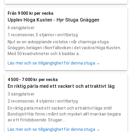
Från 9 000 kr per vecka
Upplev Höga Kusten - Hyr Stuga Gnäggen
6 sängplatser
1
recensioner,
5
stjärnor i snittbetyg
Njut av en avkopplande vistelse i vår charmiga stuga
Gnäggen, belägen i Norrfällsviken i det vackra Höga Kusten.
Med 50 kvadratmeter och 6 bäddar ä...
Läs mer och se tillgänglighet för denna stuga →
4 500 - 7 000 kr per vecka
En riktig pärla med ett vackert och attraktivt läg
3 sängplatser
2
recensioner,
4
stjärnor i snittbetyg
En riktig pärla med ett vackert och attraktivt läge intill
Bondsjön! Här finns i månt och mycket allt man kan begära
av ett fritidsboende. Stugan ...
Läs mer och se tillgänglighet för denna stuga →