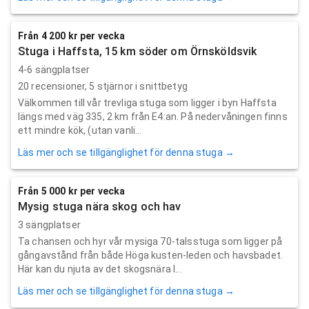
Från 4 200 kr per vecka
Stuga i Haffsta, 15 km söder om Örnsköldsvik
4-6 sängplatser
20
recensioner,
5
stjärnor i snittbetyg
Välkommen till vår trevliga stuga som ligger i byn Haffsta
längs med väg 335, 2 km från E4:an. På nedervåningen finns
ett mindre kök, (utan vanli...
Läs mer och se tillgänglighet för denna stuga →
Från 5 000 kr per vecka
Mysig stuga nära skog och hav
3 sängplatser
Ta chansen och hyr vår mysiga 70-talsstuga som ligger på
gångavstånd från både Höga kusten-leden och havsbadet.
Här kan du njuta av det skogsnära l...
Läs mer och se tillgänglighet för denna stuga →