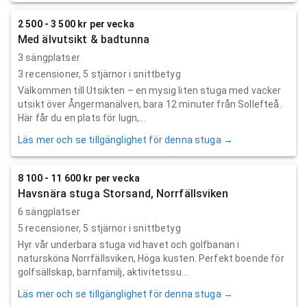
2 500 - 3 500 kr per vecka
Med älvutsikt & badtunna
3 sängplatser
3
recensioner,
5
stjärnor i snittbetyg
Välkommen till Utsikten – en mysig liten stuga med vacker
utsikt över Ångermanälven, bara 12 minuter från Sollefteå.
Här får du en plats för lugn,...
Läs mer och se tillgänglighet för denna stuga →
8 100 - 11 600 kr per vecka
Havsnära stuga Storsand, Norrfällsviken
6 sängplatser
5
recensioner,
5
stjärnor i snittbetyg
Hyr vår underbara stuga vid havet och golfbanan i
natursköna Norrfällsviken, Höga kusten. Perfekt boende för
golfsällskap, barnfamilj, aktivitetssu...
Läs mer och se tillgänglighet för denna stuga →