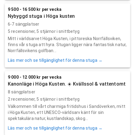
9 500 - 16 500 kr per vecka
Nybyggd stuga i Höga kusten
6-7 sängplatser
5
recensioner,
5
stjärnor i snittbetyg
Mitt i världsarvet Höga Kusten, i pittoreska Norrfällsviken,
finns vår stuga att hyra. Stugan ligger nära fantastisk natur,
Norrfällsvikens golfban...
Läs mer och se tillgänglighet för denna stuga →
9 000 - 12 000 kr per vecka
Kanonläge i Höga Kusten. ☀️ Kvällssol & vattentomt
8 sängplatser
2
recensioner,
5
stjärnor i snittbetyg
Välkommen till vårt charmiga fritidshus i Sandöverken, mitt
i Höga Kusten, ett UNESCO-världsarv känt för sin
spektakulära natur, kustlandskap, skog...
Läs mer och se tillgänglighet för denna stuga →