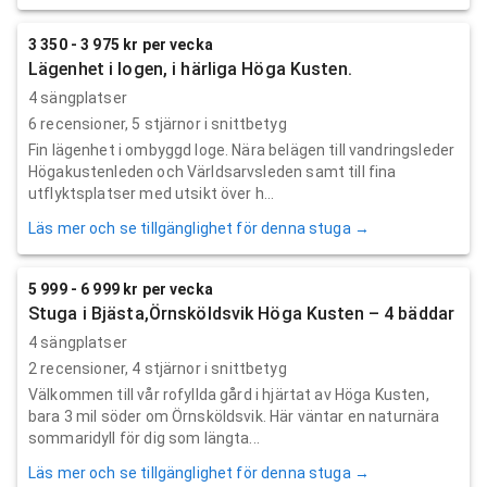
3 350 - 3 975 kr per vecka
Lägenhet i logen, i härliga Höga Kusten.
4 sängplatser
6
recensioner,
5
stjärnor i snittbetyg
Fin lägenhet i ombyggd loge. Nära belägen till vandringsleder
Högakustenleden och Världsarvsleden samt till fina
utflyktsplatser med utsikt över h...
Läs mer och se tillgänglighet för denna stuga →
5 999 - 6 999 kr per vecka
Stuga i Bjästa,Örnsköldsvik Höga Kusten – 4 bäddar
4 sängplatser
2
recensioner,
4
stjärnor i snittbetyg
Välkommen till vår rofyllda gård i hjärtat av Höga Kusten,
bara 3 mil söder om Örnsköldsvik. Här väntar en naturnära
sommaridyll för dig som längta...
Läs mer och se tillgänglighet för denna stuga →