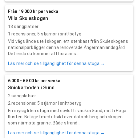
Från 19 000 kr per vecka
Villa Skuleskogen
13 sängplatser
1
recensioner,
5
stjärnor i snittbetyg
Vid vägs ände ute i skogen, ett stenkast från Skuleskogens
nationalpark ligger denna renoverade Ångermanlandsgård.
Det enda du kommer att höra är s...
Läs mer och se tillgänglighet för denna stuga →
6 000 - 6 500 kr per vecka
Snickarboden i Sund
2 sängplatser
2
recensioner,
5
stjärnor i snittbetyg
En mysig liten stuga med sovloft i vackra Sund, mitt i Höga
Kusten. Beläget med utsikt över dal och berg och skogen
som närmsta granne. Både strand...
Läs mer och se tillgänglighet för denna stuga →