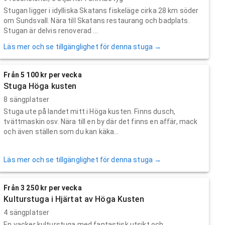
Stugan ligger i idylliska Skatans fiskeläge cirka 28 km söder
om Sundsvall. Nära till Skatans restaurang och badplats.
Stugan är delvis renoverad ...
Läs mer och se tillgänglighet för denna stuga →
Från 5 100 kr per vecka
Stuga Höga kusten
8 sängplatser
Stuga ute på landet mitt i Höga kusten. Finns dusch,
tvättmaskin osv. Nära till en by där det finns en affär, mack
och även ställen som du kan käka...
Läs mer och se tillgänglighet för denna stuga →
Från 3 250 kr per vecka
Kulturstuga i Hjärtat av Höga Kusten
4 sängplatser
En vacker kulturstuga med fantastisk utsikt och