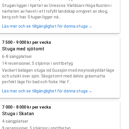
Stugan ligger i hjärtat av Unescos Världsarv Höga Kusten i
närheten av havet i ett rofyllt landskap omgivet av skog,
berg och hav. Stugan ligger nä...
Läs mer och se tillgänglighet för denna stuga →
7 500 - 9 000 kr per vecka
Stuga med sjötomt
6-8 sängplatser
14
recensioner,
5
stjärnor i snittbetyg
Vackert belägen stuga vid Gussjön med insynsskyddat läge
och utsikt över sjön. Skogstomt med delvis gräsmatta
perfekt läge för bad och fiske. Här f...
Läs mer och se tillgänglighet för denna stuga →
7 000 - 8 000 kr per vecka
Stuga i Skatan
4 sängplatser
9
recensioner,
5
stjärnor i snittbetyg