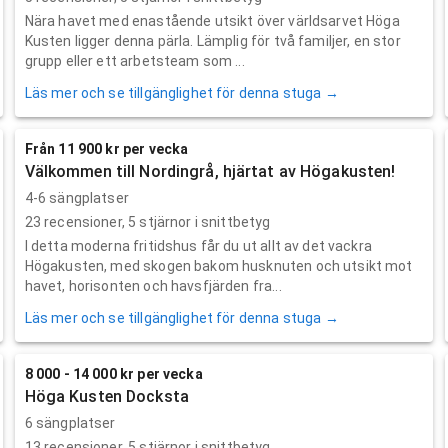
Nära havet med enastående utsikt över världsarvet Höga
Kusten ligger denna pärla. Lämplig för två familjer, en stor
grupp eller ett arbetsteam som ...
Läs mer och se tillgänglighet för denna stuga →
Från 11 900 kr per vecka
Välkommen till Nordingrå, hjärtat av Högakusten!
4-6 sängplatser
23
recensioner,
5
stjärnor i snittbetyg
I detta moderna fritidshus får du ut allt av det vackra
Högakusten, med skogen bakom husknuten och utsikt mot
havet, horisonten och havsfjärden fra...
Läs mer och se tillgänglighet för denna stuga →
8 000 - 14 000 kr per vecka
Höga Kusten Docksta
6 sängplatser
13
recensioner,
5
stjärnor i snittbetyg