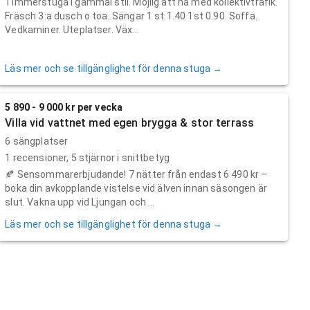
Timmerstuga i gammal stil. Möjlig att nå med kollektivtrafik.
Fräsch 3:a dusch o toa. Sängar 1 st 1.40 1st 0.90. Soffa.
Vedkaminer. Uteplatser. Väx...
Läs mer och se tillgänglighet för denna stuga →
5 890 - 9 000 kr per vecka
Villa vid vattnet med egen brygga & stor terrass
6 sängplatser
1
recensioner,
5
stjärnor i snittbetyg
🍂 Sensommarerbjudande! 7 nätter från endast 6 490 kr –
boka din avkopplande vistelse vid älven innan säsongen är
slut. Vakna upp vid Ljungan och ...
Läs mer och se tillgänglighet för denna stuga →