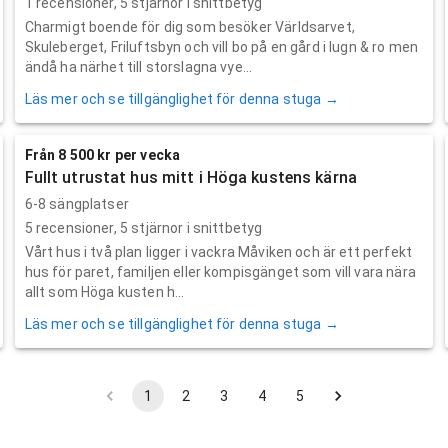
1
recensioner,
5
stjärnor i snittbetyg
Charmigt boende för dig som besöker Världsarvet,
Skuleberget, Friluftsbyn och vill bo på en gård i lugn & ro men
ändå ha närhet till storslagna vye...
Läs mer och se tillgänglighet för denna stuga →
Från 8 500 kr per vecka
Fullt utrustat hus mitt i Höga kustens kärna
6-8 sängplatser
5
recensioner,
5
stjärnor i snittbetyg
Vårt hus i två plan ligger i vackra Måviken och är ett perfekt
hus för paret, familjen eller kompisgänget som vill vara nära
allt som Höga kusten h...
Läs mer och se tillgänglighet för denna stuga →
1
2
3
4
5