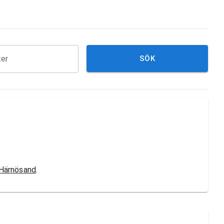
ter
SÖK
Härnösand
.