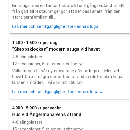
Fin stuga med en fantastisk utsikt och gångavstånd till allt
från golf till restauranger gör att det passar allt ifrån den
stora barnfamiljen till ...
Läs mer och se tillgänglighet för denna stuga →
1 200 - 1 600 kr per dag
”Skeppsklockan” modern stuga vid havet
4-5 sängplatser
12
recensioner,
5
stjärnor i snittbetyg
Välkommen till vår nyrenoverade gårdsstuga alldeles vid
havet. Du bor några meter från stranden i det vackra höga
kusten området. Två sovrum 160 cm...
Läs mer och se tillgänglighet för denna stuga →
4 900 - 5 900 kr per vecka
Hus vid Ångermanälvens strand
4-6 sängplatser
15
recensioner,
5
stjärnor i snittbetyg