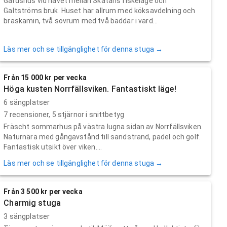
Gårdshus vid havet mellan Skatans fiskeläge och
Galtströms bruk. Huset har allrum med köksavdelning och
braskamin, två sovrum med två bäddar i vard...
Läs mer och se tillgänglighet för denna stuga →
Från 15 000 kr per vecka
Höga kusten Norrfällsviken. Fantastiskt läge!
6 sängplatser
7
recensioner,
5
stjärnor i snittbetyg
Fräscht sommarhus på västra lugna sidan av Norrfällsviken.
Naturnära med gångavstånd till sandstrand, padel och golf.
Fantastisk utsikt över viken....
Läs mer och se tillgänglighet för denna stuga →
Från 3 500 kr per vecka
Charmig stuga
3 sängplatser