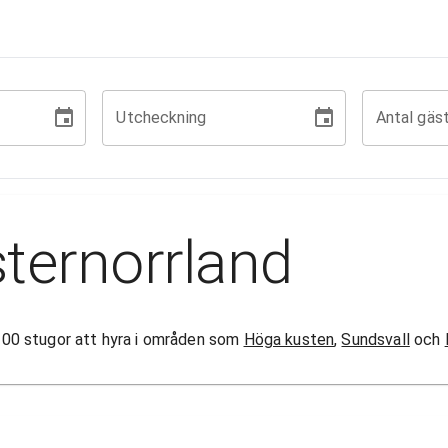
Utcheckning
Antal gäs
ternorrland
n 100 stugor att hyra i områden som
Höga kusten
,
Sundsvall
och