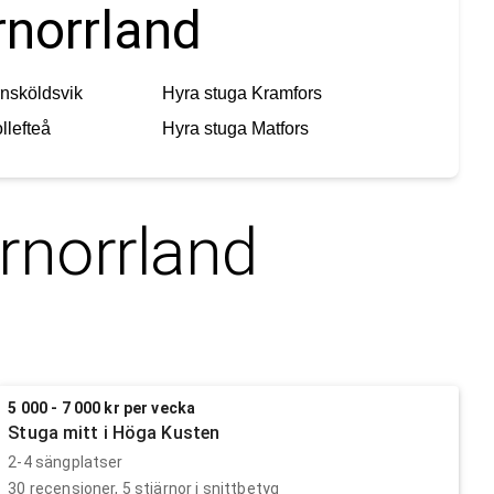
rnorrland
nsköldsvik
Hyra stuga
Kramfors
llefteå
Hyra stuga
Matfors
rnorrland
5 000 - 7 000 kr per vecka
Stuga mitt i Höga Kusten
2-4 sängplatser
30
recensioner,
5
stjärnor i snittbetyg