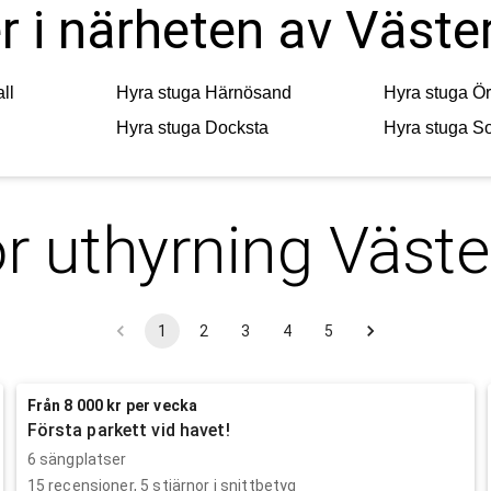
r i närheten av Väste
ll
Hyra stuga
Härnösand
Hyra stuga
Ör
Hyra stuga
Docksta
Hyra stuga
So
ör uthyrning
Väste
1
2
3
4
5
Från 8 000 kr per vecka
Första parkett vid havet!
6 sängplatser
15
recensioner,
5
stjärnor i snittbetyg