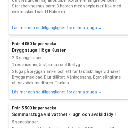
Uthyres under maj till oktober Korta eller längre perioder
Stort boningshus samt 3 häbren med sovplatser! Kök med
diskmaskin Toalett Häbre m...
Läs mer och se tillgänglighet för denna stuga →
Från 4 050 kr per vecka
Bryggstuga Höga Kusten
2-3 sängplatser
1
recensioner,
5
stjärnor i snittbetyg
Stuga på bryggan. Enkel och ett fantastiskt läge vid havet.
Brygga med bad. Djur tillåtet. Våningssäng. Eget sänglinne
alt sovsäck medföres. Täcken...
Läs mer och se tillgänglighet för denna stuga →
Från 5 500 kr per vecka
Sommarstuga vid vattnet - lugn och avskild idyll
5 sängplatser