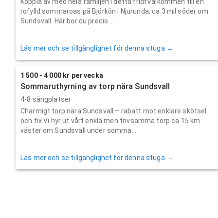
Koppla av med hela familjen i detta fridfVälkommen till en
rofylld sommaroas på Björkön i Njurunda, ca 3 mil söder om
Sundsvall. Här bor du precis ...
Läs mer och se tillgänglighet för denna stuga →
1 500 - 4 000 kr per vecka
Sommaruthyrning av torp nära Sundsvall
4-8 sängplatser
Charmigt torp nära Sundsvall – rabatt mot enklare skötsel
och fix Vi hyr ut vårt enkla men trivsamma torp ca 15 km
väster om Sundsvall under somma...
Läs mer och se tillgänglighet för denna stuga →