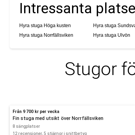
Intressanta platse
Hyra stuga
Höga kusten
Hyra stuga
Sundsva
Hyra stuga
Norrfällsviken
Hyra stuga
Ulvön
Stugor f
Från 9 700 kr per vecka
Fin stuga med utsikt över Norrfällsviken
8 sängplatser
12
recensioner,
5
stjärnor i snittbetyg