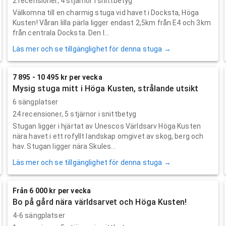
2
recensioner,
4
stjärnor i snittbetyg
Välkomna till en charmig stuga vid havet i Docksta, Höga
Kusten! Våran lilla pärla ligger endast 2,5km från E4 och 3km
från centrala Docksta. Den l...
Läs mer och se tillgänglighet för denna stuga →
7 895 - 10 495 kr per vecka
Mysig stuga mitt i Höga Kusten, strålande utsikt
6 sängplatser
24
recensioner,
5
stjärnor i snittbetyg
Stugan ligger i hjärtat av Unescos Världsarv Höga Kusten
nära havet i ett rofyllt landskap omgivet av skog, berg och
hav. Stugan ligger nära Skules...
Läs mer och se tillgänglighet för denna stuga →
Från 6 000 kr per vecka
Bo på gård nära världsarvet och Höga Kusten!
4-6 sängplatser