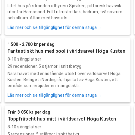
Litet hus på stranden uthyres i Sjöviken, pittoresk havsvik
utanför Härnösand. Fullt utrustat kök, badrum, två sovrum
och allrum. Altan med havsuts...
Läs mer och se tillgänglighet för denna stuga →
1 500 - 2 700 kr per dag
Fantastiskt hus med pool i världsarvet Höga Kusten
8-10 sängplatser
29
recensioner,
5
stjärnor i snittbetyg
Nära havet med enastående utsikt över världsarvet Höga
Kusten. Beläget i Nordingrå, i hjärtat av Höga Kusten, ett
område som erbjuder en mängd akti...
Läs mer och se tillgänglighet för denna stuga →
Från 3 050 kr per dag
Toppfräscht hus mitt i världsarvet Höga Kusten
8-10 sängplatser
5
recensioner,
5
stjärnor i snittbetyg