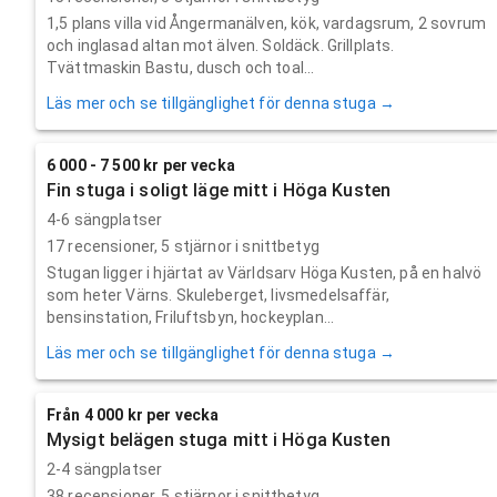
1,5 plans villa vid Ångermanälven, kök, vardagsrum, 2 sovrum
och inglasad altan mot älven. Soldäck. Grillplats.
Tvättmaskin Bastu, dusch och toal...
Läs mer och se tillgänglighet för denna stuga →
6 000 - 7 500 kr per vecka
Fin stuga i soligt läge mitt i Höga Kusten
4-6 sängplatser
17
recensioner,
5
stjärnor i snittbetyg
Stugan ligger i hjärtat av Världsarv Höga Kusten, på en halvö
som heter Värns. Skuleberget, livsmedelsaffär,
bensinstation, Friluftsbyn, hockeyplan...
Läs mer och se tillgänglighet för denna stuga →
Från 4 000 kr per vecka
Mysigt belägen stuga mitt i Höga Kusten
2-4 sängplatser
38
recensioner,
5
stjärnor i snittbetyg