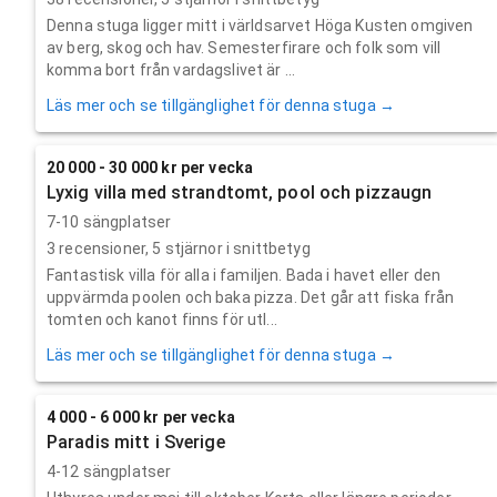
Denna stuga ligger mitt i världsarvet Höga Kusten omgiven
av berg, skog och hav. Semesterfirare och folk som vill
komma bort från vardagslivet är ...
Läs mer och se tillgänglighet för denna stuga →
20 000 - 30 000 kr per vecka
Lyxig villa med strandtomt, pool och pizzaugn
7-10 sängplatser
3
recensioner,
5
stjärnor i snittbetyg
Fantastisk villa för alla i familjen. Bada i havet eller den
uppvärmda poolen och baka pizza. Det går att fiska från
tomten och kanot finns för utl...
Läs mer och se tillgänglighet för denna stuga →
4 000 - 6 000 kr per vecka
Paradis mitt i Sverige
4-12 sängplatser