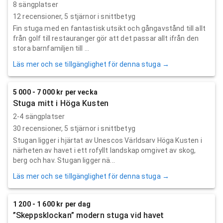
8 sängplatser
12
recensioner,
5
stjärnor i snittbetyg
Fin stuga med en fantastisk utsikt och gångavstånd till allt
från golf till restauranger gör att det passar allt ifrån den
stora barnfamiljen till ...
Läs mer och se tillgänglighet för denna stuga →
5 000 - 7 000 kr per vecka
Stuga mitt i Höga Kusten
2-4 sängplatser
30
recensioner,
5
stjärnor i snittbetyg
Stugan ligger i hjärtat av Unescos Världsarv Höga Kusten i
närheten av havet i ett rofyllt landskap omgivet av skog,
berg och hav. Stugan ligger nä...
Läs mer och se tillgänglighet för denna stuga →
1 200 - 1 600 kr per dag
”Skeppsklockan” modern stuga vid havet