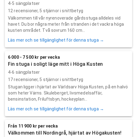
4-5 sängplatser
12
recensioner,
5
stjärnor i snittbetyg
Välkommen till vår nyrenoverade gårdsstuga alldeles vid
havet. Du bor några meter från stranden i det vackra höga
kusten området. Två sovrum 160 cm...
Läs mer och se tillgänglighet för denna stuga →
6 000 - 7 500 kr per vecka
Fin stuga i soligt läge mitt i Höga Kusten
4-6 sängplatser
17
recensioner,
5
stjärnor i snittbetyg
Stugan ligger i hjärtat av Världsarv Höga Kusten, på en halvö
som heter Värns. Skuleberget, livsmedelsaffär,
bensinstation, Friluftsbyn, hockeyplan...
Läs mer och se tillgänglighet för denna stuga →
Från 11 900 kr per vecka
Välkommen till Nordingrå, hjärtat av Högakusten!