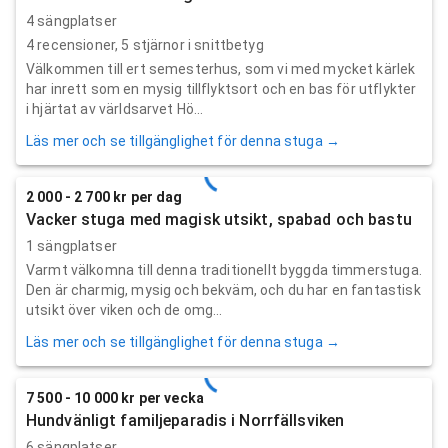
4 sängplatser
4
recensioner,
5
stjärnor i snittbetyg
Välkommen till ert semesterhus, som vi med mycket kärlek
har inrett som en mysig tillflyktsort och en bas för utflykter
i hjärtat av världsarvet Hö...
Läs mer och se tillgänglighet för denna stuga →
2 000 - 2 700 kr per dag
Vacker stuga med magisk utsikt, spabad och bastu
1 sängplatser
Varmt välkomna till denna traditionellt byggda timmerstuga.
Den är charmig, mysig och bekväm, och du har en fantastisk
utsikt över viken och de omg...
Läs mer och se tillgänglighet för denna stuga →
7 500 - 10 000 kr per vecka
Hundvänligt familjeparadis i Norrfällsviken
6 sängplatser