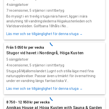
4 sängplatser
7
recensioner,
5
stjärnor i snittbetyg
Bo mysigt i en trevlig stuga nära havet, ligger i nära
anslutning till vandringslederna Högakustenleden och
Världsarvsleden. Golfbana 18håls i No...
Läs mer och se tillgänglighet för denna stuga →
Från 5 050 kr per vecka
Stugor vid havet i Nordingrå, Höga Kusten
5 sängplatser
4
recensioner,
5
stjärnor i snittbetyg
Stuga på Mjällomslandet.Lugnt och stilla läge med fina
naturupplevelser. Passar även utmärkt för övernattning
under en vandring längs fantastiska V...
Läs mer och se tillgänglighet för denna stuga →
8 750 - 12 950 kr per vecka
Annikas House at Höga Kusten with Sauna & Garden