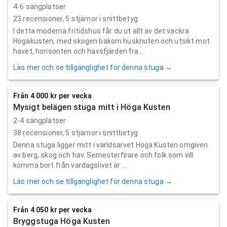
4-6 sängplatser
23
recensioner,
5
stjärnor i snittbetyg
I detta moderna fritidshus får du ut allt av det vackra
Högakusten, med skogen bakom husknuten och utsikt mot
havet, horisonten och havsfjärden fra...
Läs mer och se tillgänglighet för denna stuga →
Från 4 000 kr per vecka
Mysigt belägen stuga mitt i Höga Kusten
2-4 sängplatser
38
recensioner,
5
stjärnor i snittbetyg
Denna stuga ligger mitt i världsarvet Höga Kusten omgiven
av berg, skog och hav. Semesterfirare och folk som vill
komma bort från vardagslivet är ...
Läs mer och se tillgänglighet för denna stuga →
Från 4 050 kr per vecka
Bryggstuga Höga Kusten