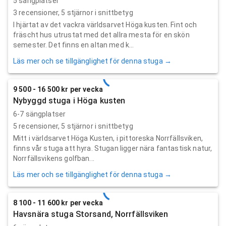
5 sängplatser
3
recensioner,
5
stjärnor i snittbetyg
I hjärtat av det vackra världsarvet Höga kusten. Fint och
fräscht hus utrustat med det allra mesta för en skön
semester. Det finns en altan med k...
Läs mer och se tillgänglighet för denna stuga →
9 500 - 16 500 kr per vecka
Nybyggd stuga i Höga kusten
6-7 sängplatser
5
recensioner,
5
stjärnor i snittbetyg
Mitt i världsarvet Höga Kusten, i pittoreska Norrfällsviken,
finns vår stuga att hyra. Stugan ligger nära fantastisk natur,
Norrfällsvikens golfban...
Läs mer och se tillgänglighet för denna stuga →
8 100 - 11 600 kr per vecka
Havsnära stuga Storsand, Norrfällsviken