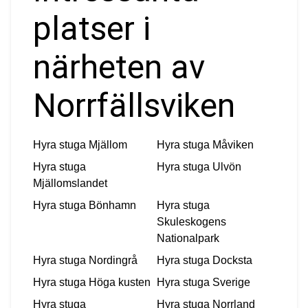
platser i
närheten av
Norrfällsviken
Hyra stuga
Mjällom
Hyra stuga
Måviken
Hyra stuga
Hyra stuga
Ulvön
Mjällomslandet
Hyra stuga
Bönhamn
Hyra stuga
Skuleskogens
Nationalpark
Hyra stuga
Nordingrå
Hyra stuga
Docksta
Hyra stuga
Höga kusten
Hyra stuga
Sverige
Hyra stuga
Hyra stuga
Norrland