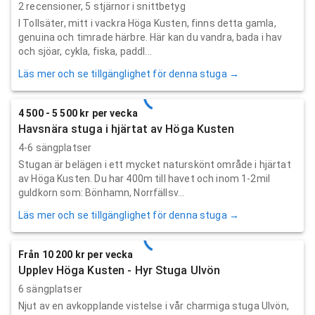
2
recensioner,
5
stjärnor i snittbetyg
I Tollsäter, mitt i vackra Höga Kusten, finns detta gamla,
genuina och timrade härbre. Här kan du vandra, bada i hav
och sjöar, cykla, fiska, paddl...
Läs mer och se tillgänglighet för denna stuga →
4 500 - 5 500 kr per vecka
Havsnära stuga i hjärtat av Höga Kusten
4-6 sängplatser
Stugan är belägen i ett mycket naturskönt område i hjärtat
av Höga Kusten. Du har 400m till havet och inom 1-2mil
guldkorn som: Bönhamn, Norrfällsv...
Läs mer och se tillgänglighet för denna stuga →
Från 10 200 kr per vecka
Upplev Höga Kusten - Hyr Stuga Ulvön
6 sängplatser
Njut av en avkopplande vistelse i vår charmiga stuga Ulvön,