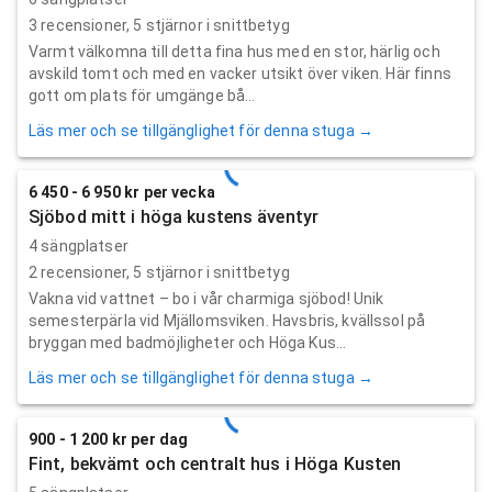
3
recensioner,
5
stjärnor i snittbetyg
Varmt välkomna till detta fina hus med en stor, härlig och
avskild tomt och med en vacker utsikt över viken. Här finns
gott om plats för umgänge bå...
Läs mer och se tillgänglighet för denna stuga →
6 450 - 6 950 kr per vecka
Sjöbod mitt i höga kustens äventyr
4 sängplatser
2
recensioner,
5
stjärnor i snittbetyg
Vakna vid vattnet – bo i vår charmiga sjöbod! Unik
semesterpärla vid Mjällomsviken. Havsbris, kvällssol på
bryggan med badmöjligheter och Höga Kus...
Läs mer och se tillgänglighet för denna stuga →
900 - 1 200 kr per dag
Fint, bekvämt och centralt hus i Höga Kusten