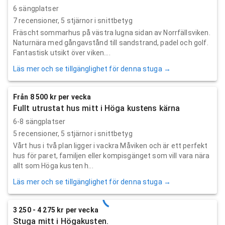
6 sängplatser
7
recensioner,
5
stjärnor i snittbetyg
Fräscht sommarhus på västra lugna sidan av Norrfällsviken.
Naturnära med gångavstånd till sandstrand, padel och golf.
Fantastisk utsikt över viken....
Läs mer och se tillgänglighet för denna stuga →
Från 8 500 kr per vecka
Fullt utrustat hus mitt i Höga kustens kärna
6-8 sängplatser
5
recensioner,
5
stjärnor i snittbetyg
Vårt hus i två plan ligger i vackra Måviken och är ett perfekt
hus för paret, familjen eller kompisgänget som vill vara nära
allt som Höga kusten h...
Läs mer och se tillgänglighet för denna stuga →
3 250 - 4 275 kr per vecka
Stuga mitt i Högakusten.