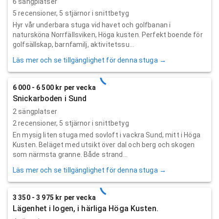
6 sängplatser
5
recensioner,
5
stjärnor i snittbetyg
Hyr vår underbara stuga vid havet och golfbanan i
natursköna Norrfällsviken, Höga kusten. Perfekt boende för
golfsällskap, barnfamilj, aktivitetssu...
Läs mer och se tillgänglighet för denna stuga →
6 000 - 6 500 kr per vecka
Snickarboden i Sund
2 sängplatser
2
recensioner,
5
stjärnor i snittbetyg
En mysig liten stuga med sovloft i vackra Sund, mitt i Höga
Kusten. Beläget med utsikt över dal och berg och skogen
som närmsta granne. Både strand...
Läs mer och se tillgänglighet för denna stuga →
3 350 - 3 975 kr per vecka
Lägenhet i logen, i härliga Höga Kusten.