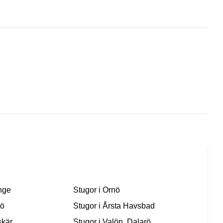
nge
Stugor i
Ornö
sö
Stugor i
Årsta Havsbad
skär
Stugor i
Valön, Dalarö