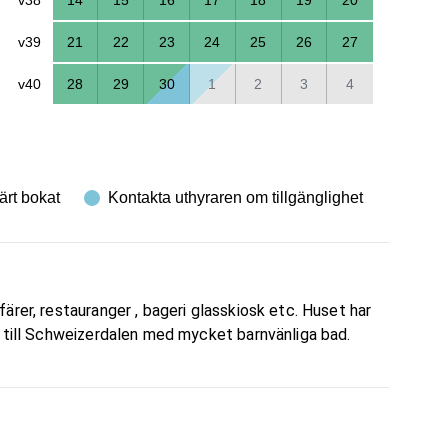
v39
21
22
23
24
25
26
27
v40
28
29
30
1
2
3
4
ärt bokat
Kontakta uthyraren om tillgänglighet
rer, restauranger , bageri glasskiosk etc. Huset har
m till Schweizerdalen med mycket barnvänliga bad.