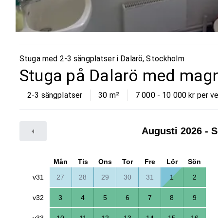
Stuga med 2-3 sängplatser i
Dalarö
,
Stockholm
Stuga på Dalarö med magni
2-3 sängplatser
30
m²
7 000 - 10 000 kr per v
Augusti 2026
- S
Mån
Tis
Ons
Tor
Fre
Lör
Sön
v31
27
28
29
30
31
1
2
v32
3
4
5
6
7
8
9
v33
10
11
12
13
14
15
16