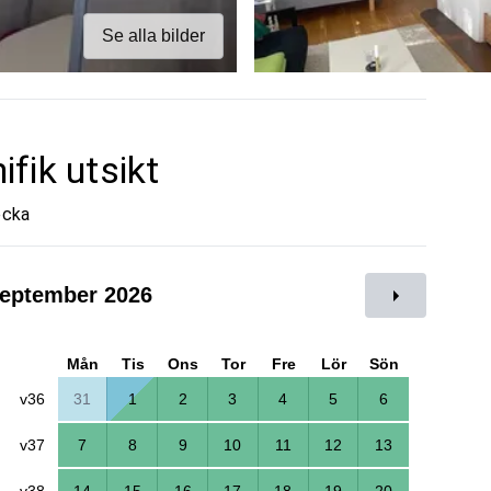
Se alla bilder
fik utsikt
ecka
eptember 2026
Mån
Tis
Ons
Tor
Fre
Lör
Sön
v36
31
1
2
3
4
5
6
v37
7
8
9
10
11
12
13
v38
14
15
16
17
18
19
20