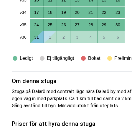
v34
17
18
19
20
21
22
23
v35
24
25
26
27
28
29
30
v36
31
1
2
3
4
5
6
Ledigt
Ej tillgängligt
Bokat
Prelimin
Om denna stuga
Stuga på Dalarö med centralt läge nära Dalarö by med affä
egen väg in med parkplats. Ca 1 km till bad samt ca 2 k
Gång avstånd till byn. Milsvidd utsikt från uteplats.
Priser för att hyra denna stuga