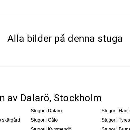
Alla bilder på denna stuga
ten av Dalarö, Stockholm
Stugor i
Dalarö
Stugor i
Hani
 skärgård
Stugor i
Gålö
Stugor i
Tyre
Stugor i
Kymmendö
Stugor i
Brun