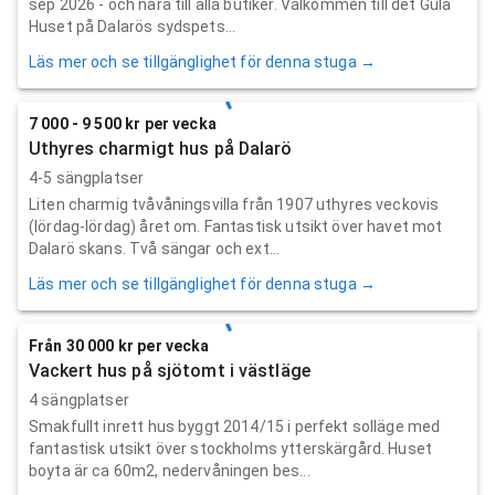
sep 2026 - och nära till alla butiker. Välkommen till det Gula
Huset på Dalarös sydspets...
Läs mer och se tillgänglighet för denna stuga →
7 000 - 9 500 kr per vecka
Uthyres charmigt hus på Dalarö
4-5 sängplatser
Liten charmig tvåvåningsvilla från 1907 uthyres veckovis
(lördag-lördag) året om. Fantastisk utsikt över havet mot
Dalarö skans. Två sängar och ext...
Läs mer och se tillgänglighet för denna stuga →
Från 30 000 kr per vecka
Vackert hus på sjötomt i västläge
4 sängplatser
Smakfullt inrett hus byggt 2014/15 i perfekt solläge med
fantastisk utsikt över stockholms ytterskärgård. Huset
boyta är ca 60m2, nedervåningen bes...