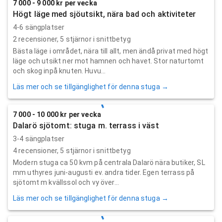
7 000 - 9 000 kr per vecka
Högt läge med sjöutsikt, nära bad och aktiviteter
4-6 sängplatser
2
recensioner,
5
stjärnor i snittbetyg
Bästa läge i området, nära till allt, men ändå privat med högt
läge och utsikt ner mot hamnen och havet. Stor naturtomt
och skog inpå knuten. Huvu...
Läs mer och se tillgänglighet för denna stuga →
7 000 - 10 000 kr per vecka
Dalarö sjötomt: stuga m. terrass i väst
3-4 sängplatser
4
recensioner,
5
stjärnor i snittbetyg
Modern stuga ca 50 kvm på centrala Dalarö nära butiker, SL
mm uthyres juni-augusti ev. andra tider. Egen terrass på
sjötomt m kvällssol och vy över...
Läs mer och se tillgänglighet för denna stuga →