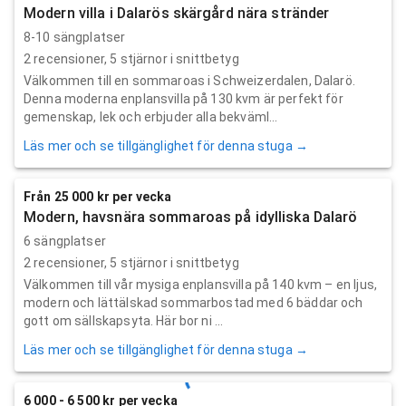
Modern villa i Dalarös skärgård nära stränder
8-10 sängplatser
2
recensioner,
5
stjärnor i snittbetyg
Välkommen till en sommaroas i Schweizerdalen, Dalarö.
Denna moderna enplansvilla på 130 kvm är perfekt för
gemenskap, lek och erbjuder alla bekväml...
Läs mer och se tillgänglighet för denna stuga →
Från 25 000 kr per vecka
Modern, havsnära sommaroas på idylliska Dalarö
6 sängplatser
2
recensioner,
5
stjärnor i snittbetyg
Välkommen till vår mysiga enplansvilla på 140 kvm – en ljus,
modern och lätt­älskad sommarbostad med 6 bäddar och
gott om sällskapsyta. Här bor ni ...
Läs mer och se tillgänglighet för denna stuga →
6 000 - 6 500 kr per vecka