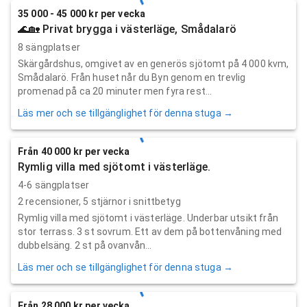
35 000 - 45 000 kr per vecka
🌊🏡 Privat brygga i västerläge, Smådalarö
8 sängplatser
Skärgårdshus, omgivet av en generös sjötomt på 4 000 kvm,
Smådalarö. Från huset når du Byn genom en trevlig
promenad på ca 20 minuter men fyra rest...
Läs mer och se tillgänglighet för denna stuga →
Från 40 000 kr per vecka
Rymlig villa med sjötomt i västerläge.
4-6 sängplatser
2
recensioner,
5
stjärnor i snittbetyg
Rymlig villa med sjötomt i västerläge. Underbar utsikt från
stor terrass. 3 st sovrum. Ett av dem på bottenvåning med
dubbelsäng. 2 st på ovanvån...
Läs mer och se tillgänglighet för denna stuga →
Från 28 000 kr per vecka