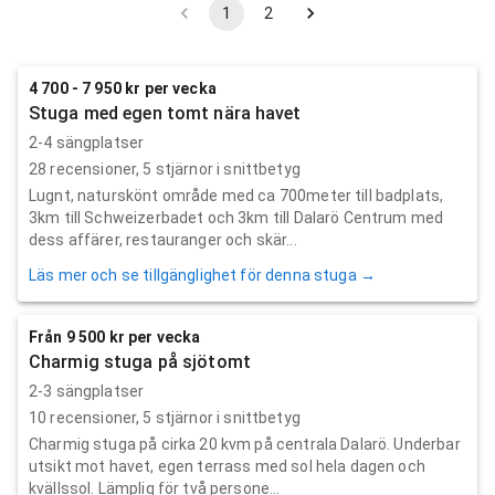
1
2
4 700 - 7 950 kr per vecka
Stuga med egen tomt nära havet
2-4 sängplatser
28
recensioner,
5
stjärnor i snittbetyg
Lugnt, naturskönt område med ca 700meter till badplats,
3km till Schweizerbadet och 3km till Dalarö Centrum med
dess affärer, restauranger och skär...
Läs mer och se tillgänglighet för denna stuga →
Från 9 500 kr per vecka
Charmig stuga på sjötomt
2-3 sängplatser
10
recensioner,
5
stjärnor i snittbetyg
Charmig stuga på cirka 20 kvm på centrala Dalarö. Underbar
utsikt mot havet, egen terrass med sol hela dagen och
kvällssol. Lämplig för två persone...