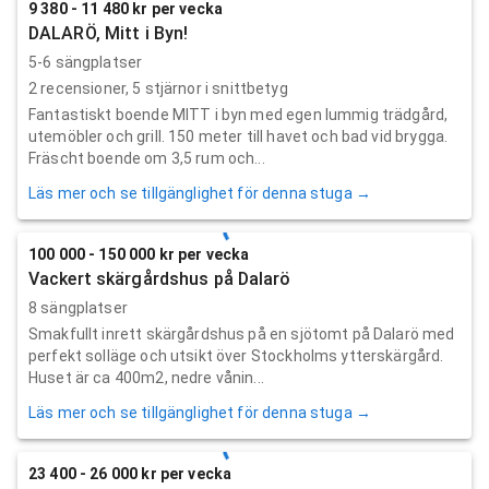
9 380 - 11 480 kr per vecka
DALARÖ, Mitt i Byn!
5-6 sängplatser
2
recensioner,
5
stjärnor i snittbetyg
Fantastiskt boende MITT i byn med egen lummig trädgård,
utemöbler och grill. 150 meter till havet och bad vid brygga.
Fräscht boende om 3,5 rum och...
Läs mer och se tillgänglighet för denna stuga →
100 000 - 150 000 kr per vecka
Vackert skärgårdshus på Dalarö
8 sängplatser
Smakfullt inrett skärgårdshus på en sjötomt på Dalarö med
perfekt solläge och utsikt över Stockholms ytterskärgård.
Huset är ca 400m2, nedre vånin...
Läs mer och se tillgänglighet för denna stuga →
23 400 - 26 000 kr per vecka