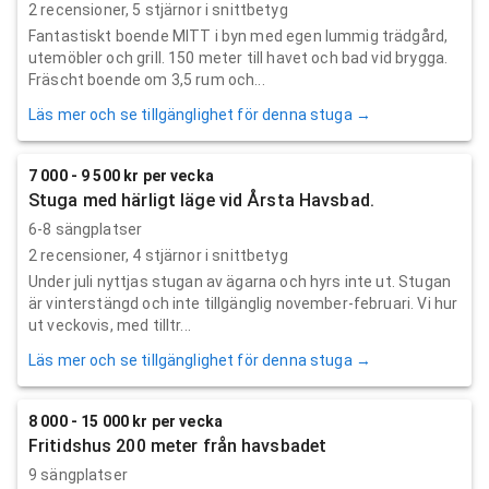
2
recensioner,
5
stjärnor i snittbetyg
Fantastiskt boende MITT i byn med egen lummig trädgård,
utemöbler och grill. 150 meter till havet och bad vid brygga.
Fräscht boende om 3,5 rum och...
Läs mer och se tillgänglighet för denna stuga →
7 000 - 9 500 kr per vecka
Stuga med härligt läge vid Årsta Havsbad.
6-8 sängplatser
2
recensioner,
4
stjärnor i snittbetyg
Under juli nyttjas stugan av ägarna och hyrs inte ut. Stugan
är vinterstängd och inte tillgänglig november-februari. Vi hur
ut veckovis, med tilltr...
Läs mer och se tillgänglighet för denna stuga →
8 000 - 15 000 kr per vecka
Fritidshus 200 meter från havsbadet
9 sängplatser