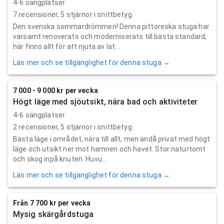
4-6 sängplatser
7
recensioner,
5
stjärnor i snittbetyg
Den svenska sommardrömmen! Denna pittoreska stuga har
varsamt renoverats och moderniserats till bästa standard,
här finns allt för att njuta av lat...
Läs mer och se tillgänglighet för denna stuga →
7 000 - 9 000 kr per vecka
Högt läge med sjöutsikt, nära bad och aktiviteter
4-6 sängplatser
2
recensioner,
5
stjärnor i snittbetyg
Bästa läge i området, nära till allt, men ändå privat med högt
läge och utsikt ner mot hamnen och havet. Stor naturtomt
och skog inpå knuten. Huvu...
Läs mer och se tillgänglighet för denna stuga →
Från 7 700 kr per vecka
Mysig skärgårdstuga