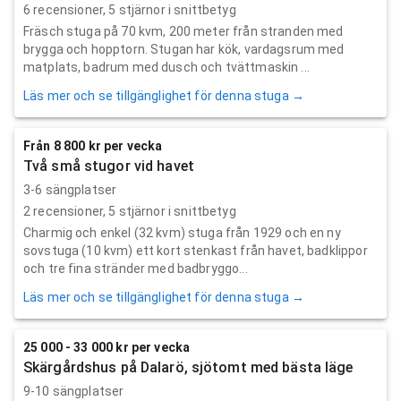
6
recensioner,
5
stjärnor i snittbetyg
Fräsch stuga på 70 kvm, 200 meter från stranden med
brygga och hopptorn. Stugan har kök, vardagsrum med
matplats, badrum med dusch och tvättmaskin ...
Läs mer och se tillgänglighet för denna stuga →
Från 8 800 kr per vecka
Två små stugor vid havet
3-6 sängplatser
2
recensioner,
5
stjärnor i snittbetyg
Charmig och enkel (32 kvm) stuga från 1929 och en ny
sovstuga (10 kvm) ett kort stenkast från havet, badklippor
och tre fina stränder med badbryggo...
Läs mer och se tillgänglighet för denna stuga →
25 000 - 33 000 kr per vecka
Skärgårdshus på Dalarö, sjötomt med bästa läge
9-10 sängplatser