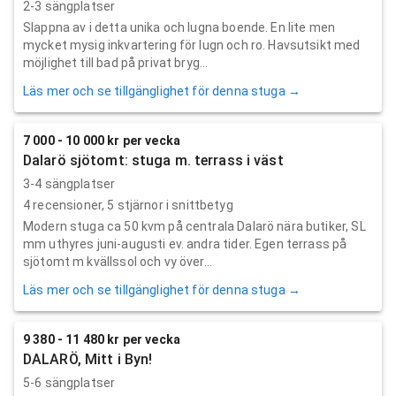
2-3 sängplatser
Slappna av i detta unika och lugna boende. En lite men
mycket mysig inkvartering för lugn och ro. Havsutsikt med
möjlighet till bad på privat bryg...
Läs mer och se tillgänglighet för denna stuga →
7 000 - 10 000 kr per vecka
Dalarö sjötomt: stuga m. terrass i väst
3-4 sängplatser
4
recensioner,
5
stjärnor i snittbetyg
Modern stuga ca 50 kvm på centrala Dalarö nära butiker, SL
mm uthyres juni-augusti ev. andra tider. Egen terrass på
sjötomt m kvällssol och vy över...
Läs mer och se tillgänglighet för denna stuga →
9 380 - 11 480 kr per vecka
DALARÖ, Mitt i Byn!
5-6 sängplatser