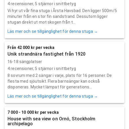
4
recensioner,
5
stjärnor i snittbetyg
Vi hyr ut vår fina stuga i Årsta Havsbad. Den ligger 500m/5
minuter från en stor fin sandstrand. Dessutom ligger
stugan direkt ut mot skogen från t...
Läs mer och se tillgänglighet för denna stuga →
Från 42 000 kr per vecka
Unik strandnära fastighet från 1920
16-18 sängplatser
4
recensioner,
5
stjärnor i snittbetyg
8 sovrum med 2 sängar i varje, plats för 16 personer. De
flesta med sjöutsikt. Flera barnsängar kan också
disponeras. Mycket lämpat för generations...
Läs mer och se tillgänglighet för denna stuga →
7 000 - 10 000 kr per vecka
House with sea view on Ornö, Stockholm
archipelago