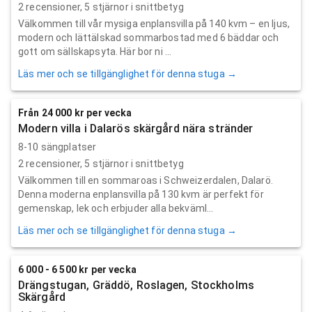
2
recensioner,
5
stjärnor i snittbetyg
Välkommen till vår mysiga enplansvilla på 140 kvm – en ljus,
modern och lätt­älskad sommarbostad med 6 bäddar och
gott om sällskapsyta. Här bor ni ...
Läs mer och se tillgänglighet för denna stuga →
Från 24 000 kr per vecka
Modern villa i Dalarös skärgård nära stränder
8-10 sängplatser
2
recensioner,
5
stjärnor i snittbetyg
Välkommen till en sommaroas i Schweizerdalen, Dalarö.
Denna moderna enplansvilla på 130 kvm är perfekt för
gemenskap, lek och erbjuder alla bekväml...
Läs mer och se tillgänglighet för denna stuga →
6 000 - 6 500 kr per vecka
Drängstugan, Gräddö, Roslagen, Stockholms
Skärgård