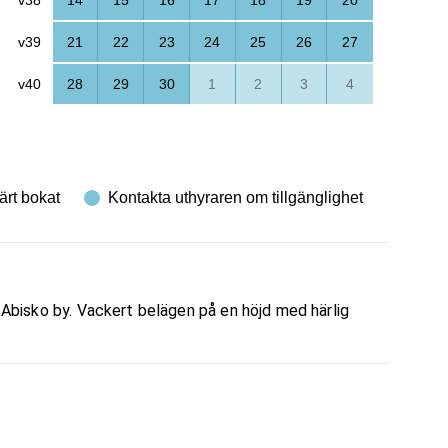
v39
21
22
23
24
25
26
27
v40
28
29
30
1
2
3
4
ärt bokat
Kontakta uthyraren om tillgänglighet
n Abisko by. Vackert belägen på en höjd med härlig