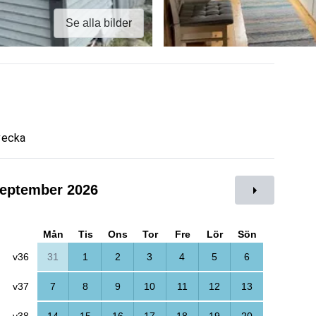
Se alla bilder
vecka
eptember 2026
Mån
Tis
Ons
Tor
Fre
Lör
Sön
v36
31
1
2
3
4
5
6
v37
7
8
9
10
11
12
13
v38
14
15
16
17
18
19
20