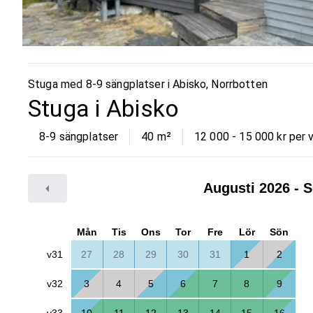
Stuga med 8-9 sängplatser i
Abisko
,
Norrbotten
Stuga i Abisko
8-9 sängplatser
40
m²
12 000 - 15 000 kr per 
Augusti 2026
- S
Mån
Tis
Ons
Tor
Fre
Lör
Sön
v31
27
28
29
30
31
1
2
v32
3
4
5
6
7
8
9
v33
10
11
12
13
14
15
16