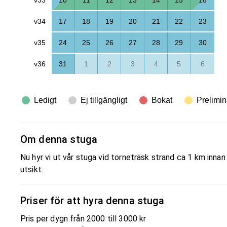
v34
17
18
19
20
21
22
23
v35
24
25
26
27
28
29
30
v36
31
1
2
3
4
5
6
Ledigt
Ej tillgängligt
Bokat
Prelimin
Om denna stuga
Nu hyr vi ut vår stuga vid torneträsk strand ca 1 km inna
utsikt.
Priser för att hyra denna stuga
Pris per dygn från 2000 till 3000 kr