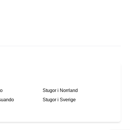
ko
Stugor i
Norrland
suando
Stugor i
Sverige