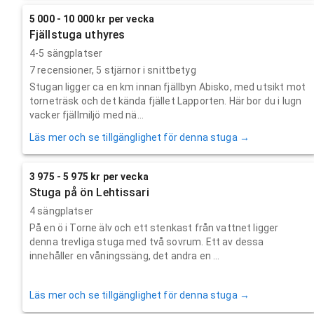
5 000 - 10 000 kr per vecka
Fjällstuga uthyres
4-5 sängplatser
7
recensioner,
5
stjärnor i snittbetyg
Stugan ligger ca en km innan fjällbyn Abisko, med utsikt mot
torneträsk och det kända fjället Lapporten. Här bor du i lugn
vacker fjällmiljö med nä...
Läs mer och se tillgänglighet för denna stuga →
3 975 - 5 975 kr per vecka
Stuga på ön Lehtissari
4 sängplatser
På en ö i Torne älv och ett stenkast från vattnet ligger
denna trevliga stuga med två sovrum. Ett av dessa
innehåller en våningssäng, det andra en ...
Läs mer och se tillgänglighet för denna stuga →