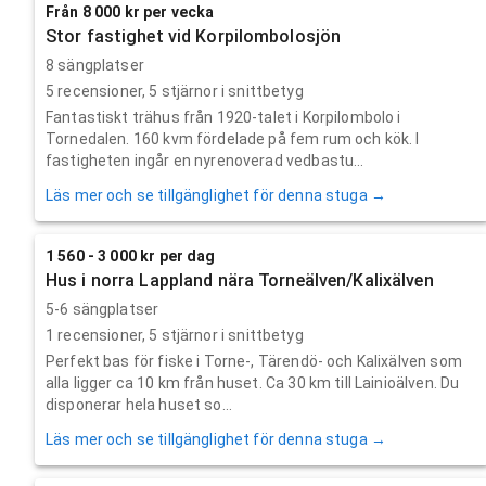
Från 8 000 kr per vecka
Stor fastighet vid Korpilombolosjön
8 sängplatser
5
recensioner,
5
stjärnor i snittbetyg
Fantastiskt trähus från 1920-talet i Korpilombolo i
Tornedalen. 160 kvm fördelade på fem rum och kök. I
fastigheten ingår en nyrenoverad vedbastu...
Läs mer och se tillgänglighet för denna stuga →
1 560 - 3 000 kr per dag
Hus i norra Lappland nära Torneälven/Kalixälven
5-6 sängplatser
1
recensioner,
5
stjärnor i snittbetyg
Perfekt bas för fiske i Torne-, Tärendö- och Kalixälven som
alla ligger ca 10 km från huset. Ca 30 km till Lainioälven. Du
disponerar hela huset so...
Läs mer och se tillgänglighet för denna stuga →