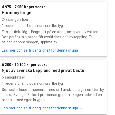
4 975 - 7 950 kr per vecka
Harmony lodge
2-8 sängplatser
1
recensioner,
1
stjärnor i snittbetyg
Fantastiskt läge, längst ut på en udde, omgiven av vatten.
Den perfekta platsen för avskildhet och avkoppling. Följ
stigen genom skogen, upplyst av...
Läs mer och se tillgänglighet för denna stuga →
6 200 - 10 100 kr per vecka
Njut av svenska Lappland med privat bastu
6 sängplatser
1
recensioner,
5
stjärnor i snittbetyg
Semesterhuset imponerar med sitt avskilda läge i en liten by
i norra Sverige. En kort promenad genom skogen leder till en
stor sjö med egen brygga ...
Läs mer och se tillgänglighet för denna stuga →