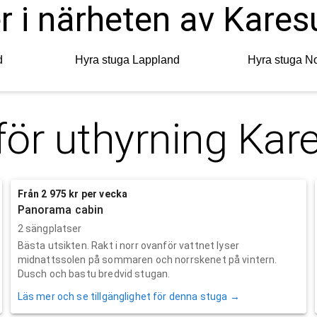
er i närheten av Kare
d
Hyra stuga
Lappland
Hyra stuga
No
för uthyrning
Kar
Från 2 975 kr per vecka
Panorama cabin
2 sängplatser
Bästa utsikten. Rakt i norr ovanför vattnet lyser
midnattssolen på sommaren och norrskenet på vintern.
Dusch och bastu bredvid stugan.
Läs mer och se tillgänglighet för denna stuga →