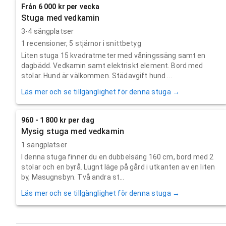
Från 6 000 kr per vecka
Stuga med vedkamin
3-4 sängplatser
1
recensioner,
5
stjärnor i snittbetyg
Liten stuga 15 kvadratmeter med våningssäng samt en
dagbädd. Vedkamin samt elektriskt element. Bord med
stolar. Hund är välkommen. Städavgift hund ...
Läs mer och se tillgänglighet för denna stuga →
960 - 1 800 kr per dag
Mysig stuga med vedkamin
1 sängplatser
I denna stuga finner du en dubbelsäng 160 cm, bord med 2
stolar och en byrå. Lugnt läge på gård i utkanten av en liten
by, Masugnsbyn. Två andra st...
Läs mer och se tillgänglighet för denna stuga →