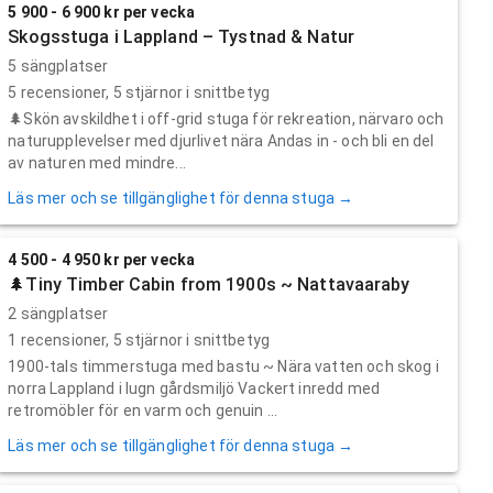
5 900 - 6 900 kr per vecka
Skogsstuga i Lappland – Tystnad & Natur
5 sängplatser
5
recensioner,
5
stjärnor i snittbetyg
🌲Skön avskildhet i off-grid stuga för rekreation, närvaro och
naturupplevelser med djurlivet nära Andas in - och bli en del
av naturen med mindre...
Läs mer och se tillgänglighet för denna stuga →
4 500 - 4 950 kr per vecka
🌲Tiny Timber Cabin from 1900s ~ Nattavaaraby
2 sängplatser
1
recensioner,
5
stjärnor i snittbetyg
1900-tals timmerstuga med bastu ~ Nära vatten och skog i
norra Lappland i lugn gårdsmiljö Vackert inredd med
retromöbler för en varm och genuin ...
Läs mer och se tillgänglighet för denna stuga →