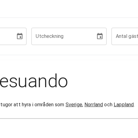
Utcheckning
Antal gäs
resuando
 stugor att hyra i områden som
Sverige
,
Norrland
och
Lappland
.