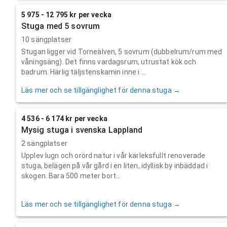
5 975 - 12 795 kr per vecka
Stuga med 5 sovrum
10 sängplatser
Stugan ligger vid Torneälven, 5 sovrum (dubbelrum/rum med
våningsäng). Det finns vardagsrum, utrustat kök och
badrum. Härlig täljstenskamin inne i ...
Läs mer och se tillgänglighet för denna stuga →
4 536 - 6 174 kr per vecka
Mysig stuga i svenska Lappland
2 sängplatser
Upplev lugn och orörd natur i vår kärleksfullt renoverade
stuga, belägen på vår gård i en liten, idyllisk by inbäddad i
skogen. Bara 500 meter bort...
Läs mer och se tillgänglighet för denna stuga →