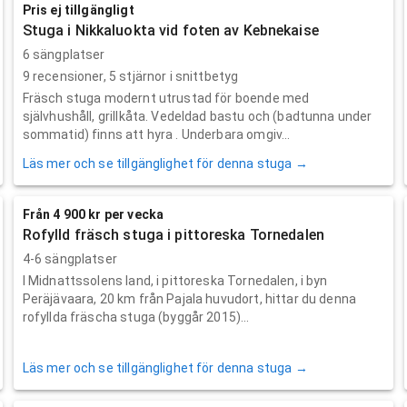
Pris ej tillgängligt
Stuga i Nikkaluokta vid foten av Kebnekaise
6 sängplatser
9
recensioner,
5
stjärnor i snittbetyg
Fräsch stuga modernt utrustad för boende med
självhushåll, grillkåta. Vedeldad bastu och (badtunna under
sommatid) finns att hyra . Underbara omgiv...
Läs mer och se tillgänglighet för denna stuga →
Från 4 900 kr per vecka
Rofylld fräsch stuga i pittoreska Tornedalen
4-6 sängplatser
I Midnattssolens land, i pittoreska Tornedalen, i byn
Peräjävaara, 20 km från Pajala huvudort, hittar du denna
rofyllda fräscha stuga (byggår 2015)...
Läs mer och se tillgänglighet för denna stuga →