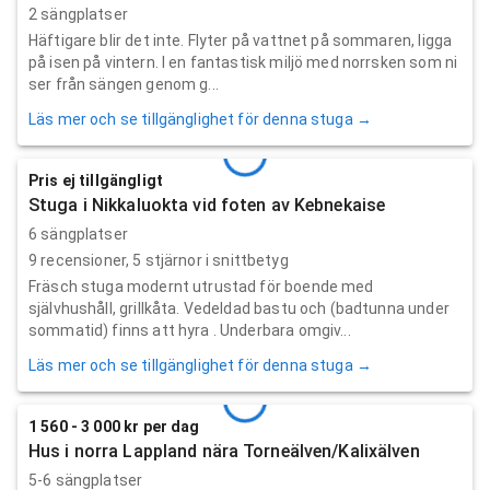
2 sängplatser
Häftigare blir det inte. Flyter på vattnet på sommaren, ligga
på isen på vintern. I en fantastisk miljö med norrsken som ni
ser från sängen genom g...
Läs mer och se tillgänglighet för denna stuga →
Pris ej tillgängligt
Stuga i Nikkaluokta vid foten av Kebnekaise
6 sängplatser
9
recensioner,
5
stjärnor i snittbetyg
Fräsch stuga modernt utrustad för boende med
självhushåll, grillkåta. Vedeldad bastu och (badtunna under
sommatid) finns att hyra . Underbara omgiv...
Läs mer och se tillgänglighet för denna stuga →
1 560 - 3 000 kr per dag
Hus i norra Lappland nära Torneälven/Kalixälven
5-6 sängplatser