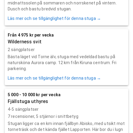
midnattssolen på sommaren och norrskenet på vintern.
Dusch och bastu bredvid stugan.
Läs mer och se tillgänglighet för denna stuga →
Från 4 975 kr per vecka
Wilderness svit
2 sängplatser
Bästa läget vid Torne älv, stuga med vedeldad bastu på
natursköna Aurora camp. 12 km från Kiruna centrum. Fri
parkering.
Läs mer och se tillgänglighet för denna stuga →
5 000 - 10 000 kr per vecka
Fjällstuga uthyres
4-5 sängplatser
7
recensioner,
5
stjärnor i snittbetyg
Stugan ligger ca en km innan fjällbyn Abisko, med utsikt mot
torneträsk och det kända fjället Lapporten. Här bor du i lugn