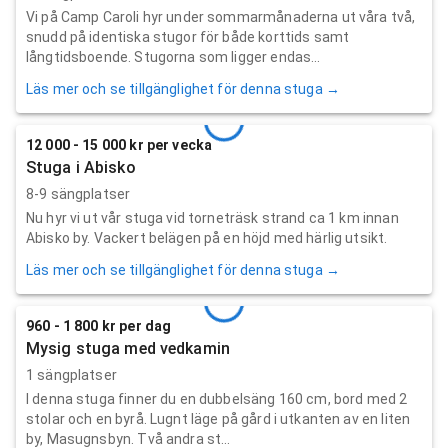
Vi på Camp Caroli hyr under sommarmånaderna ut våra två,
snudd på identiska stugor för både korttids samt
långtidsboende. Stugorna som ligger endas...
Läs mer och se tillgänglighet för denna stuga →
12 000 - 15 000 kr per vecka
Stuga i Abisko
8-9 sängplatser
Nu hyr vi ut vår stuga vid torneträsk strand ca 1 km innan
Abisko by. Vackert belägen på en höjd med härlig utsikt.
Läs mer och se tillgänglighet för denna stuga →
960 - 1 800 kr per dag
Mysig stuga med vedkamin
1 sängplatser
I denna stuga finner du en dubbelsäng 160 cm, bord med 2
stolar och en byrå. Lugnt läge på gård i utkanten av en liten
by, Masugnsbyn. Två andra st...