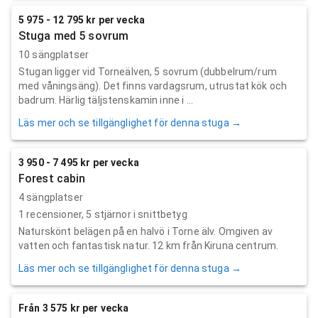
5 975 - 12 795 kr per vecka
Stuga med 5 sovrum
10 sängplatser
Stugan ligger vid Torneälven, 5 sovrum (dubbelrum/rum
med våningsäng). Det finns vardagsrum, utrustat kök och
badrum. Härlig täljstenskamin inne i ...
Läs mer och se tillgänglighet för denna stuga →
3 950 - 7 495 kr per vecka
Forest cabin
4 sängplatser
1
recensioner,
5
stjärnor i snittbetyg
Naturskönt belägen på en halvö i Torne älv. Omgiven av
vatten och fantastisk natur. 12 km från Kiruna centrum.
Läs mer och se tillgänglighet för denna stuga →
Från 3 575 kr per vecka