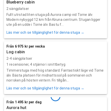
Blueberry cabin
2 sängplatser
Fullt utrstad liten stuga på Aurora camp vid Torne älv.
Modern nybyggd 12 km från Kiruna centrum. Stugan ligger
ute på en udde i Torne älv. Bastu f...
Läs mer och se tillgänglighet för denna stuga →
Från 6 975 kr per vecka
Log cabin
2-4 sängplatser
1
recensioner,
4
stjärnor i snittbetyg
Timmerstuga med hög standard. Fantastiskt läge vid Torne
älv. Bästa platsen för midnattssol på sommaren och
norrsken på hösten vintern. Fri tillgån...
Läs mer och se tillgänglighet för denna stuga →
Från 1 495 kr per dag
Aurora hut