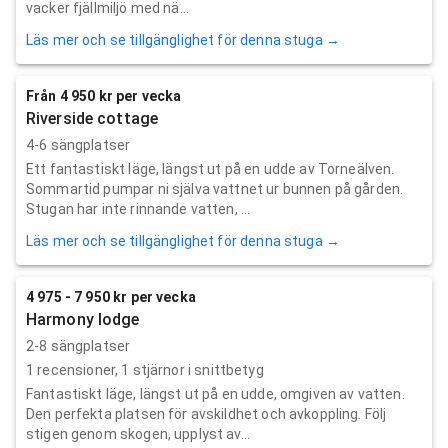
vacker fjällmiljö med nä...
Läs mer och se tillgänglighet för denna stuga →
Från 4 950 kr per vecka
Riverside cottage
4-6 sängplatser
Ett fantastiskt läge, längst ut på en udde av Torneälven.
Sommartid pumpar ni själva vattnet ur bunnen på gården.
Stugan har inte rinnande vatten, ...
Läs mer och se tillgänglighet för denna stuga →
4 975 - 7 950 kr per vecka
Harmony lodge
2-8 sängplatser
1
recensioner,
1
stjärnor i snittbetyg
Fantastiskt läge, längst ut på en udde, omgiven av vatten.
Den perfekta platsen för avskildhet och avkoppling. Följ
stigen genom skogen, upplyst av...