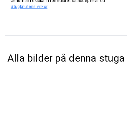
Genom att skicka in formuläret så accepterar du
Stugknutens villkor
.
Alla bilder på denna stuga