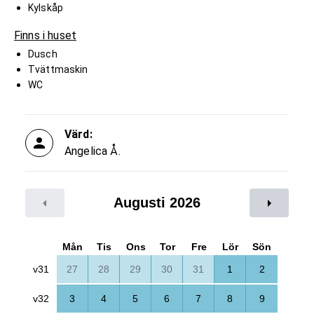
Kylskåp
Finns i huset
Dusch
Tvättmaskin
WC
Värd:
Angelica Å.
Augusti 2026
Mån
Tis
Ons
Tor
Fre
Lör
Sön
v31
27
28
29
30
31
1
2
v32
3
4
5
6
7
8
9