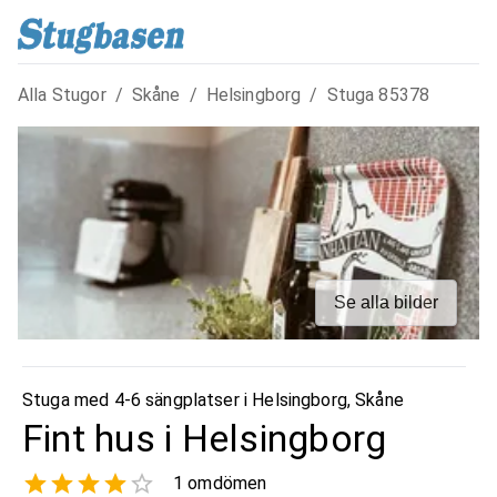
Alla Stugor
/
Skåne
/
Helsingborg
/
Stuga
85378
Se alla bilder
Stuga med 4-6 sängplatser i
Helsingborg
,
Skåne
Fint hus i Helsingborg
1
omdömen