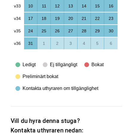
v33
10
11
12
13
14
15
16
v34
17
18
19
20
21
22
23
v35
24
25
26
27
28
29
30
v36
31
1
2
3
4
5
6
Ledigt
Ej tillgängligt
Bokat
Preliminärt bokat
Kontakta uthyraren om tillgänglighet
Vill du hyra denna stuga?
Kontakta uthyraren nedan: