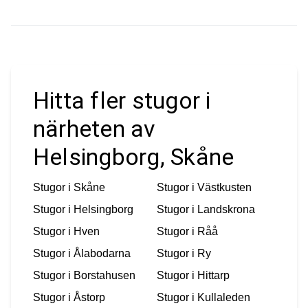
Hitta fler stugor i
närheten av
Helsingborg, Skåne
Stugor i
Skåne
Stugor i
Västkusten
Stugor i
Helsingborg
Stugor i
Landskrona
Stugor i
Hven
Stugor i
Råå
Stugor i
Ålabodarna
Stugor i
Ry
Stugor i
Borstahusen
Stugor i
Hittarp
Stugor i
Åstorp
Stugor i
Kullaleden