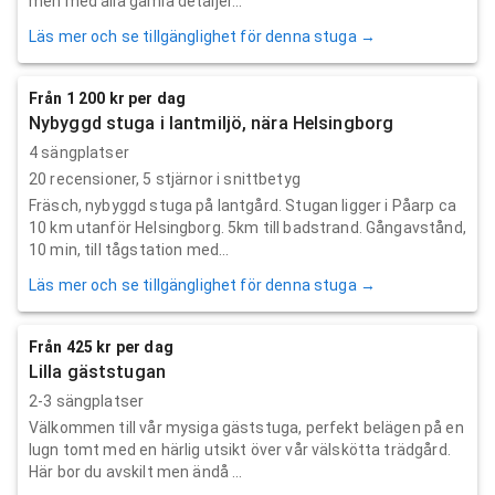
men med alla gamla detaljer...
Läs mer och se tillgänglighet för denna stuga →
Från 1 200 kr per dag
Nybyggd stuga i lantmiljö, nära Helsingborg
4 sängplatser
20
recensioner,
5
stjärnor i snittbetyg
Fräsch, nybyggd stuga på lantgård. Stugan ligger i Påarp ca
10 km utanför Helsingborg. 5km till badstrand. Gångavstånd,
10 min, till tågstation med...
Läs mer och se tillgänglighet för denna stuga →
Från 425 kr per dag
Lilla gäststugan
2-3 sängplatser
Välkommen till vår mysiga gäststuga, perfekt belägen på en
lugn tomt med en härlig utsikt över vår välskötta trädgård.
Här bor du avskilt men ändå ...