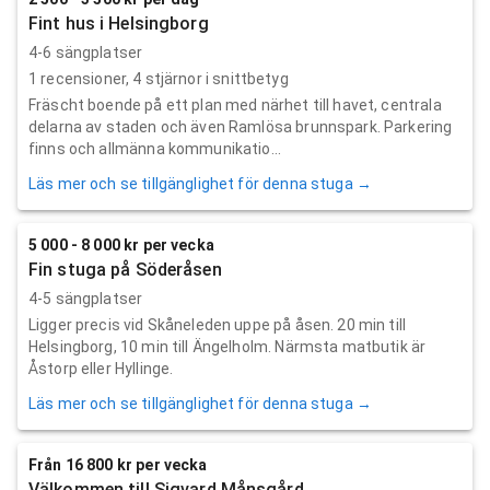
Fint hus i Helsingborg
4-6 sängplatser
1
recensioner,
4
stjärnor i snittbetyg
Fräscht boende på ett plan med närhet till havet, centrala
delarna av staden och även Ramlösa brunnspark. Parkering
finns och allmänna kommunikatio...
Läs mer och se tillgänglighet för denna stuga →
5 000 - 8 000 kr per vecka
Fin stuga på Söderåsen
4-5 sängplatser
Ligger precis vid Skåneleden uppe på åsen. 20 min till
Helsingborg, 10 min till Ängelholm. Närmsta matbutik är
Åstorp eller Hyllinge.
Läs mer och se tillgänglighet för denna stuga →
Från 16 800 kr per vecka
Välkommen till Sigvard Månsgård