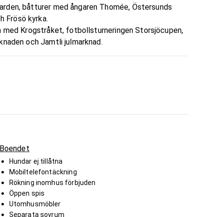
garden, båtturer med ångaren Thomée, Östersunds
ch Frösö kyrka.
n med Krogstråket, fotbollsturneringen Storsjöcupen,
rknaden och Jamtli julmarknad.
Boendet
Hundar ej tillåtna
Mobiltelefontäckning
Rökning inomhus förbjuden
Öppen spis
Utomhusmöbler
Separata sovrum