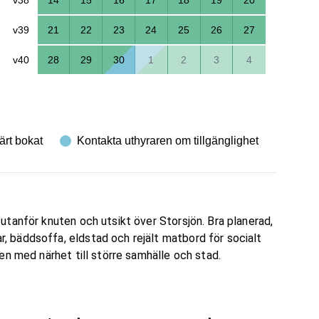
v39
21
22
23
24
25
26
27
v40
28
29
30
1
2
3
4
ärt bokat
Kontakta uthyraren om tillgänglighet
tanför knuten och utsikt över Storsjön. Bra planerad,
 bäddsoffa, eldstad och rejält matbord för socialt
 men med närhet till större samhälle och stad.