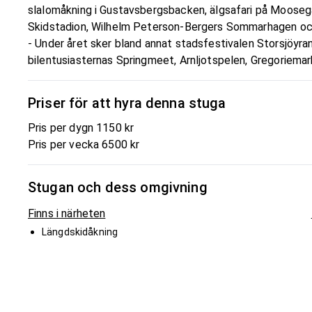
slalomåkning i Gustavsbergsbacken, älgsafari på Moose
Skidstadion, Wilhelm Peterson-Bergers Sommarhagen o
- Under året sker bland annat stadsfestivalen Storsjöyra
bilentusiasternas Springmeet, Arnljotspelen, Gregoriema
Priser för att hyra denna stuga
Pris per dygn 1150 kr
Pris per vecka 6500 kr
Stugan och dess omgivning
Finns i närheten
Längdskidåkning