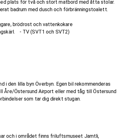
ed plats för två och stort matbord med åtta stolar.
overat badrum med dusch och förbränningstoalett.
ryggare, brödrost och vattenkokare
dningskärl. - TV (SVT1 och SVT2)
nd i den lilla byn Överbyn. Egen bil rekommenderas
ill Åre/Östersund Airport eller med tåg till Östersund
sförbindelser som tar dig direkt stugan.
sar och i området finns friluftsmuseet Jamtli,