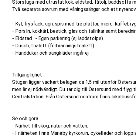
Storstuga med utrustat kök, eldstad, fåtölj, bäddsoffa m
Två separata sovrum med våningssängar och ett nyren
- Kyl, frysfack, ugn, spis med tre plattor, micro, kaffeb
- Porslin, kokkärl, bestick, glas och tallrikar samt bere
- Eldstad - Egen parkering (ej laddstolpe)
- Dusch, toalett (förbränningstoalett)
- Handdukar och sängkläder ingår ej
Tillgänglighet
Stugan ligger vackert belägen ca 1,5 mil utanför Östersu
men är ej nödvändigt. Du tar dig till Östersund med flyg t
Centralstation. Från Östersund centrum finns lokalbus
Se och göra
- Närhet till skog, natur och vatten.
- I närheten finns Marieby kyrkoruin, cykelleder och loppi