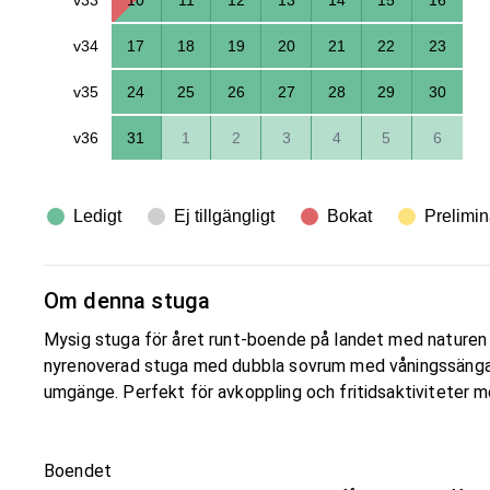
v34
17
18
19
20
21
22
23
v35
24
25
26
27
28
29
30
v36
31
1
2
3
4
5
6
Ledigt
Ej tillgängligt
Bokat
Prelimin
Om denna stuga
Mysig stuga för året runt-boende på landet med naturen u
nyrenoverad stuga med dubbla sovrum med våningssängar,
umgänge. Perfekt för avkoppling och fritidsaktiviteter
Boendet