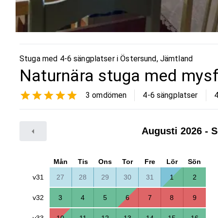
Stuga med 4-6 sängplatser i
Östersund
,
Jämtland
Naturnära stuga med mysf
3
omdömen
4-6 sängplatser
Augusti 2026
- S
Mån
Tis
Ons
Tor
Fre
Lör
Sön
v31
27
28
29
30
31
1
2
v32
3
4
5
6
7
8
9
v33
10
11
12
13
14
15
16