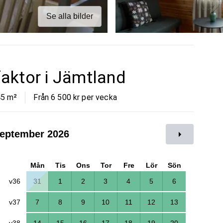
Se alla bilder
aktor i Jämtland
45
m²
Från 6 500 kr per vecka
eptember 2026
Mån
Tis
Ons
Tor
Fre
Lör
Sön
v36
31
1
2
3
4
5
6
v37
7
8
9
10
11
12
13
v38
14
15
16
17
18
19
20