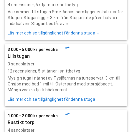
4
recensioner,
5
stjärnor i snittbetyg
Välkommen till stugan Sme-Annas som ligger en bit utanför
Stugun. Stugan ligger 3 km från Stugun ute på en halv-ö i
Indalsälven. Stugan består av e...
Läs mer och se tillgänglighet för denna stuga →
3 000 - 5 000 kr per vecka
Lillstugan
3 sängplatser
12
recensioner,
5
stjärnor i snittbetyg
Mysig stuga i närhet av Tysjöarnas naturreservat. 3 km till
Önsjön med bad 1 mil till Östersund med storsjöbadet.
Många vackra fjäll/ bäckar runt...
Läs mer och se tillgänglighet för denna stuga →
1 000 - 2 000 kr per vecka
Rustikt torp
4 sängplatser