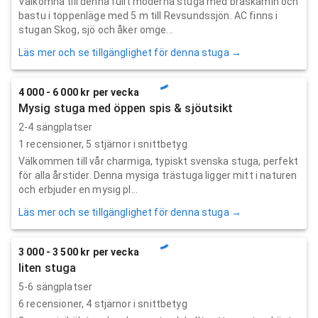
Välkomna till denna fullt moderna stuga med braskamin och
bastu i toppenläge med 5 m till Revsundssjön. AC finns i
stugan Skog, sjö och åker omge...
Läs mer och se tillgänglighet för denna stuga →
4 000 - 6 000 kr per vecka
Mysig stuga med öppen spis & sjöutsikt
2-4 sängplatser
1
recensioner,
5
stjärnor i snittbetyg
Välkommen till vår charmiga, typiskt svenska stuga, perfekt
för alla årstider. Denna mysiga trästuga ligger mitt i naturen
och erbjuder en mysig pl...
Läs mer och se tillgänglighet för denna stuga →
3 000 - 3 500 kr per vecka
liten stuga
5-6 sängplatser
6
recensioner,
4
stjärnor i snittbetyg