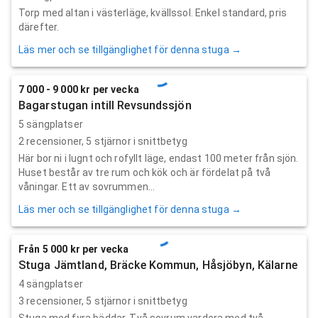
Torp med altan i västerläge, kvällssol. Enkel standard, pris
därefter.
Läs mer och se tillgänglighet för denna stuga →
7 000 - 9 000 kr per vecka
Bagarstugan intill Revsundssjön
5 sängplatser
2
recensioner,
5
stjärnor i snittbetyg
Här bor ni i lugnt och rofyllt läge, endast 100 meter från sjön.
Huset består av tre rum och kök och är fördelat på två
våningar. Ett av sovrummen...
Läs mer och se tillgänglighet för denna stuga →
Från 5 000 kr per vecka
Stuga Jämtland, Bräcke Kommun, Håsjöbyn, Kälarne
4 sängplatser
3
recensioner,
5
stjärnor i snittbetyg
Stuga med fyra bäddar. Två sovrum vardera med två