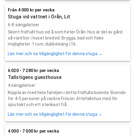
Från 4 000 kr per vecka
Stuga vid vattnet i Örån, Lit
6-8 sängplatser
Skönt fridfullt hus vid å som heter Örån. Hus är del av gård
så värd bor i huset bredvid. Brygga, bad och fiske
möjligheter. 1 rum, dubbelsäng (16...
Läs mer och se tillgänglighet för denna stuga →
6 020 - 7 280 kr per vecka
Tallstigens guesthouse
4 sängplatser
Koppla av med hela familjen i detta fridfulla boende. Boende
för 4-5 personer på vackra Frösön. Attefallshus med fin
sjöutsikt och ett stenkast frå...
Läs mer och se tillgänglighet för denna stuga →
4 000 - 7 000 kr per vecka