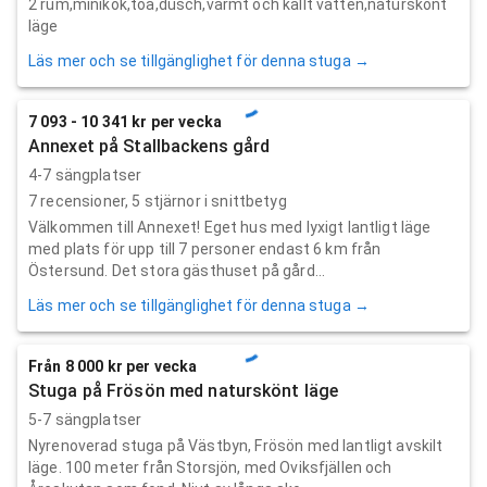
2 rum,minikök,toa,dusch,varmt och kallt vatten,naturskönt
läge
Läs mer och se tillgänglighet för denna stuga →
7 093 - 10 341 kr per vecka
Annexet på Stallbackens gård
4-7 sängplatser
7
recensioner,
5
stjärnor i snittbetyg
Välkommen till Annexet! Eget hus med lyxigt lantligt läge
med plats för upp till 7 personer endast 6 km från
Östersund. Det stora gästhuset på gård...
Läs mer och se tillgänglighet för denna stuga →
Från 8 000 kr per vecka
Stuga på Frösön med naturskönt läge
5-7 sängplatser
Nyrenoverad stuga på Västbyn, Frösön med lantligt avskilt
läge. 100 meter från Storsjön, med Oviksfjällen och