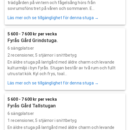
trädgården på vintern och fågelsång hörs från
sovrumsfönstret på våren och sommaren. E...
Läs mer och se tillgänglighet för denna stuga →
5 600 - 7 600 kr per vecka
Fyrås Gård Grindstuga.
6 sängplatser
2
recensioner,
5
stjärnor i snittbetyg
En äldre stuga på lantgård med äldre charm och levande
kulturmiljö i byn Fyrås. Stugan består av två rum och fullt
utrustat kök. Kyl och frys, toal...
Läs mer och se tillgänglighet för denna stuga →
5 600 - 7 600 kr per vecka
Fyrås Gård Tallstugan
6 sängplatser
1
recensioner,
5
stjärnor i snittbetyg
En äldre stuga på lantgård med äldre charm och levande