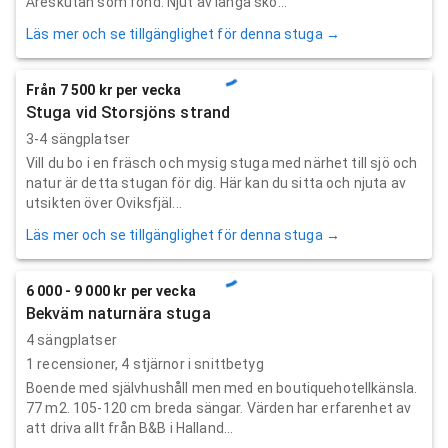
Åreskutan som fond. Njut av långa sko...
Läs mer och se tillgänglighet för denna stuga →
Från 7 500 kr per vecka
Stuga vid Storsjöns strand
3-4 sängplatser
Vill du bo i en fräsch och mysig stuga med närhet till sjö och
natur är detta stugan för dig. Här kan du sitta och njuta av
utsikten över Oviksfjäl...
Läs mer och se tillgänglighet för denna stuga →
6 000 - 9 000 kr per vecka
Bekväm naturnära stuga
4 sängplatser
1
recensioner,
4
stjärnor i snittbetyg
Boende med självhushåll men med en boutiquehotellkänsla.
77 m2. 105-120 cm breda sängar. Värden har erfarenhet av
att driva allt från B&B i Halland...