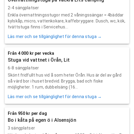
2-4 sängplatser
Enkla övernattningsstugor med 2 våningssängar = 4bäddar
kylskåp, micro, vattenkokare, kaffebryggare. Dusch, wc, kök,
tvättstuga finns i Servicehus...
Läs mer och se tillgänglighet för denna stuga →
Från 4 000 kr per vecka
Stuga vid vattnet i Örån, Lit
6-8 sängplatser
Skönt fridfullt hus vid å som heter Örån. Hus är del av gård
så värd bor i huset bredvid. Brygga, bad och fiske
möjligheter. 1 rum, dubbelsäng (16...
Läs mer och se tillgänglighet för denna stuga →
Från 950 kr per dag
Bo i kåta på egen ö i Alsensjön
3 sängplatser