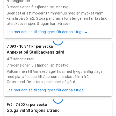
4 sängplatser
3
recensioner,
5
stjärnor i snittbetyg
Boendet är ett modernt timmerhus med en mycket varm
känsla på 85 m2. Stora panoramafönster ger en fantastisk
utsickt över sjön. Stugan har två sovr...
Läs mer och se tillgänglighet för denna stuga →
7 093 - 10 341 kr per vecka
Annexet på Stallbackens gård
4-7 sängplatser
7
recensioner,
5
stjärnor i snittbetyg
Välkommen till Annexet! Eget hus med lyxigt lantligt läge
med plats för upp till 7 personer endast 6 km från
Östersund. Det stora gästhuset på gård...
Läs mer och se tillgänglighet för denna stuga →
Från 7 500 kr per vecka
Stuga vid Storsjöns strand