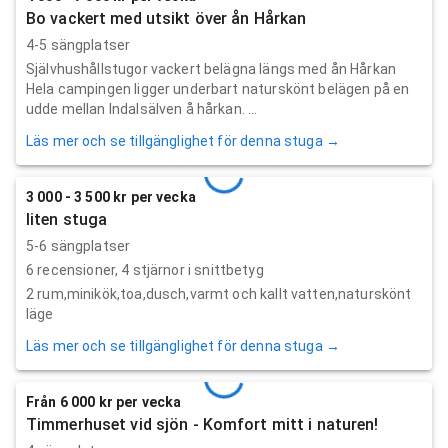
Bo vackert med utsikt över ån Hårkan
4-5 sängplatser
Självhushållstugor vackert belägna längs med ån Hårkan
Hela campingen ligger underbart naturskönt belägen på en
udde mellan Indalsälven å hårkan. ...
Läs mer och se tillgänglighet för denna stuga →
3 000 - 3 500 kr per vecka
liten stuga
5-6 sängplatser
6
recensioner,
4
stjärnor i snittbetyg
2 rum,minikök,toa,dusch,varmt och kallt vatten,naturskönt
läge
Läs mer och se tillgänglighet för denna stuga →
Från 6 000 kr per vecka
Timmerhuset vid sjön - Komfort mitt i naturen!