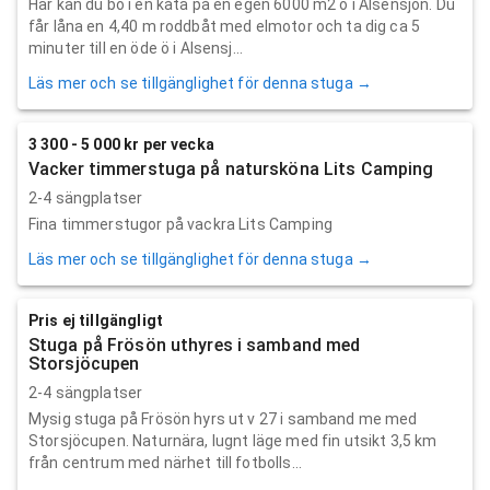
Här kan du bo i en kåta på en egen 6000 m2 ö i Alsensjön. Du
får låna en 4,40 m roddbåt med elmotor och ta dig ca 5
minuter till en öde ö i Alsensj...
Läs mer och se tillgänglighet för denna stuga →
3 300 - 5 000 kr per vecka
Vacker timmerstuga på natursköna Lits Camping
2-4 sängplatser
Fina timmerstugor på vackra Lits Camping
Läs mer och se tillgänglighet för denna stuga →
Pris ej tillgängligt
Stuga på Frösön uthyres i samband med
Storsjöcupen
2-4 sängplatser
Mysig stuga på Frösön hyrs ut v 27 i samband me med
Storsjöcupen. Naturnära, lugnt läge med fin utsikt 3,5 km
från centrum med närhet till fotbolls...