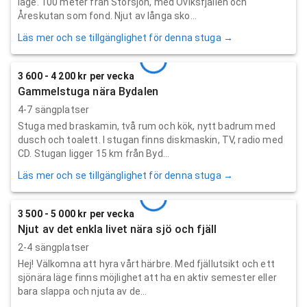
läge. 100 meter från Storsjön, med Oviksfjällen och
Åreskutan som fond. Njut av långa sko...
Läs mer och se tillgänglighet för denna stuga →
3 600 - 4 200 kr per vecka
Gammelstuga nära Bydalen
4-7 sängplatser
Stuga med braskamin, två rum och kök, nytt badrum med
dusch och toalett. I stugan finns diskmaskin, TV, radio med
CD. Stugan ligger 15 km från Byd...
Läs mer och se tillgänglighet för denna stuga →
3 500 - 5 000 kr per vecka
Njut av det enkla livet nära sjö och fjäll
2-4 sängplatser
Hej! Välkomna att hyra vårt härbre. Med fjällutsikt och ett
sjönära läge finns möjlighet att ha en aktiv semester eller
bara slappa och njuta av de...