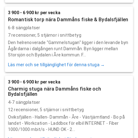
3 900 - 6 900 kr per vecka
Romantisk torp nära Dammåns fiske & Bydalsfjällen
6-8 sängplatser
7
recensioner,
5
stjärnor i snittbetyg
Den helrenoverade "Gammelstugan" ligger i den levande byn
Ågårdarna i dalgången runt Dammån. Byn ligger mellan
Storsjön och Bydalen i Åre kommun. F...
Läs mer och se tillgänglighet för denna stuga →
3 900 - 6 900 kr per vecka
Charmig stuga nära Dammåns fiske och
Bydalsfjällen
4-7 sängplatser
12
recensioner,
5
stjärnor i snittbetyg
Oviksfjällen - Hallen- Dammån - Åre - Västjämtland - Bo på
landet - Workcation - Laddbox för elbil INTERNET - Fiber
1000/1000 mbit/s - HUND OK - 2...