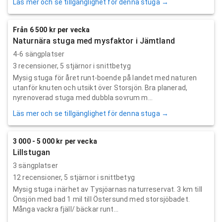
Läs mer och se tillgänglighet för denna stuga →
Från 6 500 kr per vecka
Naturnära stuga med mysfaktor i Jämtland
4-6 sängplatser
3
recensioner,
5
stjärnor i snittbetyg
Mysig stuga för året runt-boende på landet med naturen
utanför knuten och utsikt över Storsjön. Bra planerad,
nyrenoverad stuga med dubbla sovrum m...
Läs mer och se tillgänglighet för denna stuga →
3 000 - 5 000 kr per vecka
Lillstugan
3 sängplatser
12
recensioner,
5
stjärnor i snittbetyg
Mysig stuga i närhet av Tysjöarnas naturreservat. 3 km till
Önsjön med bad 1 mil till Östersund med storsjöbadet.
Många vackra fjäll/ bäckar runt...