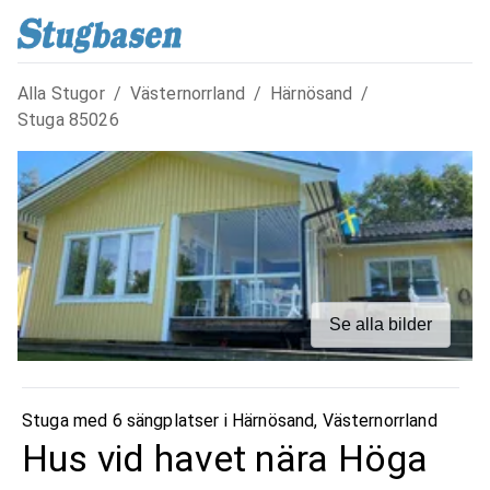
Alla Stugor
/
Västernorrland
/
Härnösand
/
Stuga
85026
Se alla bilder
Stuga med 6 sängplatser i
Härnösand
,
Västernorrland
Hus vid havet nära Höga