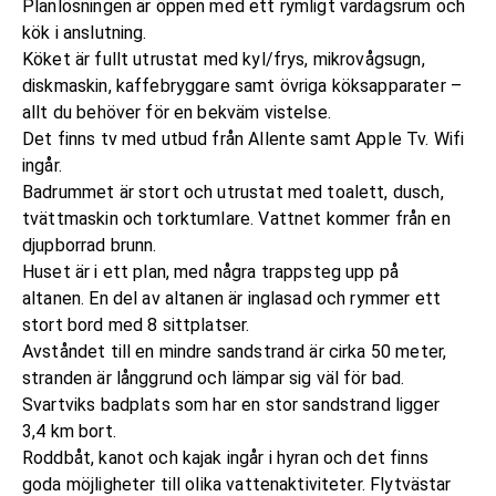
Planlösningen är öppen med ett rymligt vardagsrum och
kök i anslutning.
Köket är fullt utrustat med kyl/frys, mikrovågsugn,
diskmaskin, kaffebryggare samt övriga köksapparater –
allt du behöver för en bekväm vistelse.
Det finns tv med utbud från Allente samt Apple Tv. Wifi
ingår.
Badrummet är stort och utrustat med toalett, dusch,
tvättmaskin och torktumlare. Vattnet kommer från en
djupborrad brunn.
Huset är i ett plan, med några trappsteg upp på
altanen. En del av altanen är inglasad och rymmer ett
stort bord med 8 sittplatser.
Avståndet till en mindre sandstrand är cirka 50 meter,
stranden är långgrund och lämpar sig väl för bad.
Svartviks badplats som har en stor sandstrand ligger
3,4 km bort.
Roddbåt, kanot och kajak ingår i hyran och det finns
goda möjligheter till olika vattenaktiviteter. Flytvästar