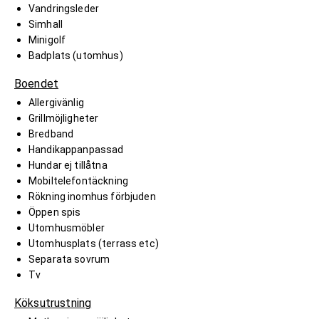
Vandringsleder
Simhall
Minigolf
Badplats (utomhus)
Boendet
Allergivänlig
Grillmöjligheter
Bredband
Handikappanpassad
Hundar ej tillåtna
Mobiltelefontäckning
Rökning inomhus förbjuden
Öppen spis
Utomhusmöbler
Utomhusplats (terrass etc)
Separata sovrum
Tv
Köksutrustning