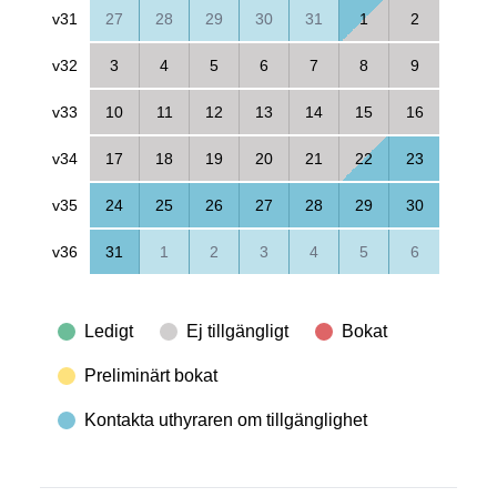
v31
27
28
29
30
31
1
2
v32
3
4
5
6
7
8
9
v33
10
11
12
13
14
15
16
v34
17
18
19
20
21
22
23
v35
24
25
26
27
28
29
30
v36
31
1
2
3
4
5
6
Ledigt
Ej tillgängligt
Bokat
Preliminärt bokat
Kontakta uthyraren om tillgänglighet