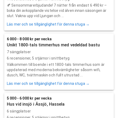
🍂 Sensommarerbjudande! 7 nätter från endast 6 490 kr –
boka din avkopplande vistelse vid älven innan säsongen är
slut. Vakna upp vid Ljungan och ...
Läs mer och se tillgänglighet för denna stuga →
6 000 - 8 000 kr per vecka
Unikt 1800-tals timmerhus med vedeldad bastu
7 sängplatser
6
recensioner,
5
stjärnor i snittbetyg
Välkommen till boende i ett 1800-tals timmerhus som är
uppdaterad med moderna bekvämligheter såsom wifi,
dusch, WC, tvättmaskin och fullt utrustad ...
Läs mer och se tillgänglighet för denna stuga →
5 000 - 6 000 kr per vecka
Hus vid insjö i Ässjö, Hassela
6 sängplatser
6
recensioner,
5
stjärnor i snittbetyg