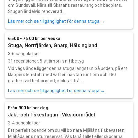
om Sundsvall. Nära till Skatans restaurang och badplats.
Stugan är delvis renoverad ...
Läs mer och se tillgänglighet för denna stuga →
6 500 - 7 500 kr per vecka
Stuga, Norrfjärden, Gnarp, Hälsingland
3-6 sängplatser
31
recensioner,
5
stjärnor i snittbetyg
Vid vägs ände ligger denna stuga längst ut på udden, på ett
klapperstensfält med vatten nästan runt om och 180
graders vattenhorisont, isolerat frå...
Läs mer och se tillgänglighet för denna stuga →
Från 900 kr per dag
Jakt-och fiskestugan i Viksjöområdet
3-4 sängplatser
Ett perfekt boende om du vill bo nära Mjällåns fiskevatten,
Mjällådalens naturreservat, Västanå fallet eller skogarna