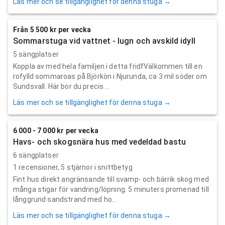
Läs mer och se tillgänglighet för denna stuga →
Från 5 500 kr per vecka
Sommarstuga vid vattnet - lugn och avskild idyll
5 sängplatser
Koppla av med hela familjen i detta fridfVälkommen till en
rofylld sommaroas på Björkön i Njurunda, ca 3 mil söder om
Sundsvall. Här bor du precis ...
Läs mer och se tillgänglighet för denna stuga →
6 000 - 7 000 kr per vecka
Havs- och skogsnära hus med vedeldad bastu
6 sängplatser
1
recensioner,
5
stjärnor i snittbetyg
Fint hus direkt angränsande till svamp- och bärrik skog med
många stigar för vandring/löpning. 5 minuters promenad till
långgrund sandstrand med ho...
Läs mer och se tillgänglighet för denna stuga →