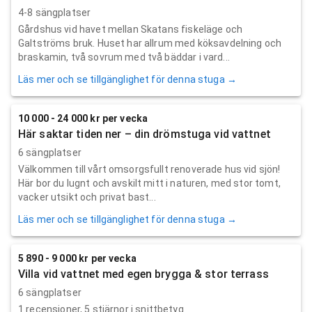
4-8 sängplatser
Gårdshus vid havet mellan Skatans fiskeläge och
Galtströms bruk. Huset har allrum med köksavdelning och
braskamin, två sovrum med två bäddar i vard...
Läs mer och se tillgänglighet för denna stuga →
10 000 - 24 000 kr per vecka
Här saktar tiden ner – din drömstuga vid vattnet
6 sängplatser
Välkommen till vårt omsorgsfullt renoverade hus vid sjön!
Här bor du lugnt och avskilt mitt i naturen, med stor tomt,
vacker utsikt och privat bast...
Läs mer och se tillgänglighet för denna stuga →
5 890 - 9 000 kr per vecka
Villa vid vattnet med egen brygga & stor terrass
6 sängplatser
1
recensioner,
5
stjärnor i snittbetyg