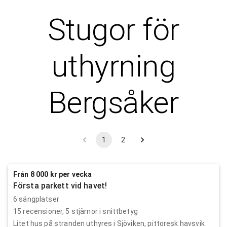
Stugor för
uthyrning
Bergsåker
1
2
Från 8 000 kr per vecka
Första parkett vid havet!
6 sängplatser
15
recensioner,
5
stjärnor i snittbetyg
Litet hus på stranden uthyres i Sjöviken, pittoresk havsvik