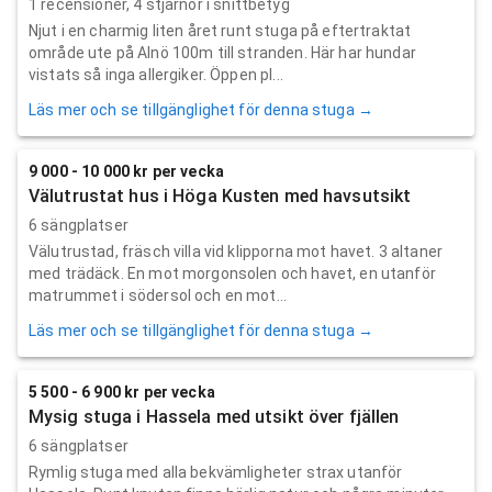
1
recensioner,
4
stjärnor i snittbetyg
Njut i en charmig liten året runt stuga på eftertraktat
område ute på Alnö 100m till stranden. Här har hundar
vistats så inga allergiker. Öppen pl...
Läs mer och se tillgänglighet för denna stuga →
9 000 - 10 000 kr per vecka
Välutrustat hus i Höga Kusten med havsutsikt
6 sängplatser
Välutrustad, fräsch villa vid klipporna mot havet. 3 altaner
med trädäck. En mot morgonsolen och havet, en utanför
matrummet i södersol och en mot...
Läs mer och se tillgänglighet för denna stuga →
5 500 - 6 900 kr per vecka
Mysig stuga i Hassela med utsikt över fjällen
6 sängplatser
Rymlig stuga med alla bekvämligheter strax utanför