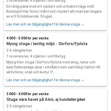
2
recensioner,
4
stjärnor i snittbetyg
En riktig pärla med ett vackert och attraktivt läge intill
Bondsjön! Här finns i månt och mycket allt man kan begära
av ett fritidsboende. Stugan ...
Läs mer och se tillgänglighet för denna stuga →
4 000 - 5 000 kr per vecka
Mysig stuga i lantlig miljö - Sörfors/Fjolsta
2-6 sängplatser
1
recensioner,
4
stjärnor i snittbetyg
Mysig liten stuga i Sörfors/Fjolsta med skog, natur och
bad/fiskevänliga sjöar i området men samtidigt närhet till
aktiviteter, stad och kultur. P...
Läs mer och se tillgänglighet för denna stuga →
3 000 - 4 000 kr per vecka
Stuga nära havet på Alnö, ej hundallergiker
2-3 sängplatser