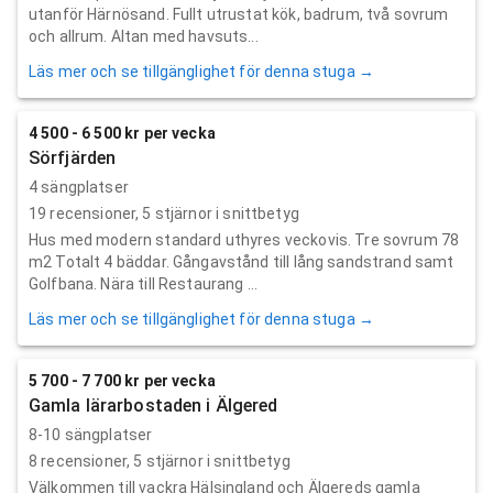
utanför Härnösand. Fullt utrustat kök, badrum, två sovrum
och allrum. Altan med havsuts...
Läs mer och se tillgänglighet för denna stuga →
4 500 - 6 500 kr per vecka
Sörfjärden
4 sängplatser
19
recensioner,
5
stjärnor i snittbetyg
Hus med modern standard uthyres veckovis. Tre sovrum 78
m2 Totalt 4 bäddar. Gångavstånd till lång sandstrand samt
Golfbana. Nära till Restaurang ...
Läs mer och se tillgänglighet för denna stuga →
5 700 - 7 700 kr per vecka
Gamla lärarbostaden i Älgered
8-10 sängplatser
8
recensioner,
5
stjärnor i snittbetyg
Välkommen till vackra Hälsingland och Älgereds gamla