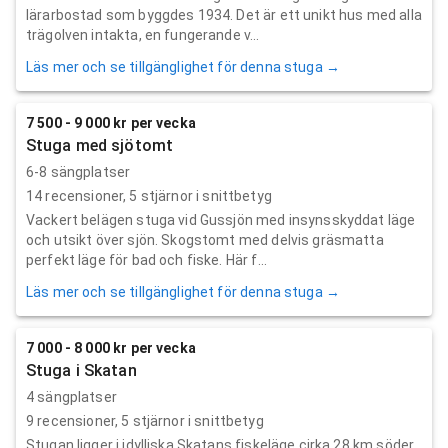
lärarbostad som byggdes 1934. Det är ett unikt hus med alla
trägolven intakta, en fungerande v...
Läs mer och se tillgänglighet för denna stuga →
7 500 - 9 000 kr per vecka
Stuga med sjötomt
6-8 sängplatser
14
recensioner,
5
stjärnor i snittbetyg
Vackert belägen stuga vid Gussjön med insynsskyddat läge
och utsikt över sjön. Skogstomt med delvis gräsmatta
perfekt läge för bad och fiske. Här f...
Läs mer och se tillgänglighet för denna stuga →
7 000 - 8 000 kr per vecka
Stuga i Skatan
4 sängplatser
9
recensioner,
5
stjärnor i snittbetyg
Stugan ligger i idylliska Skatans fiskeläge cirka 28 km söder