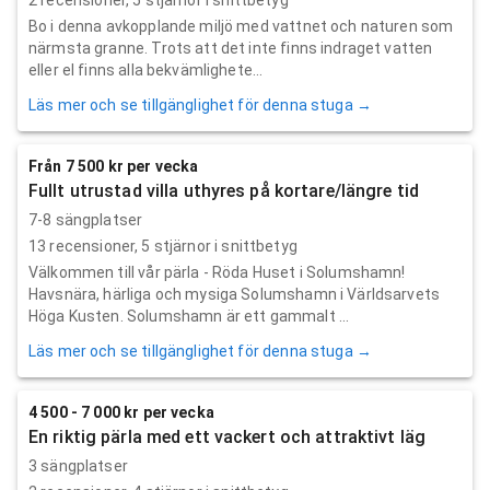
Bo i denna avkopplande miljö med vattnet och naturen som
närmsta granne. Trots att det inte finns indraget vatten
eller el finns alla bekvämlighete...
Läs mer och se tillgänglighet för denna stuga →
Från 7 500 kr per vecka
Fullt utrustad villa uthyres på kortare/längre tid
7-8 sängplatser
13
recensioner,
5
stjärnor i snittbetyg
Välkommen till vår pärla - Röda Huset i Solumshamn!
Havsnära, härliga och mysiga Solumshamn i Världsarvets
Höga Kusten. Solumshamn är ett gammalt ...
Läs mer och se tillgänglighet för denna stuga →
4 500 - 7 000 kr per vecka
En riktig pärla med ett vackert och attraktivt läg
3 sängplatser