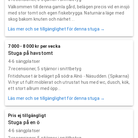
Välkommen till denna gamla gård, belägen precis vid en insjö
med stor tomt och egen fiskebrygga. Naturnära läge med
skog bakom knuten och närhet ...
Läs mer och se tillgänglighet för denna stuga →
7 000 - 8 000 kr per vecka
Stuga på havstomt
4-6 sängplatser
7
recensioner,
5
stjärnor i snittbetyg
Fritidshuset är beläget på södra Alnö - Näsudden. (Spikarna)
Vi hyr ut fullt möblerat och utrustat hus med wc, dusch, kök,
ett stort allrum med öpp...
Läs mer och se tillgänglighet för denna stuga →
Pris ej tillgängligt
Stuga på en ö
4-6 sängplatser
2
recensioner,
5
stjärnor i snittbetyg