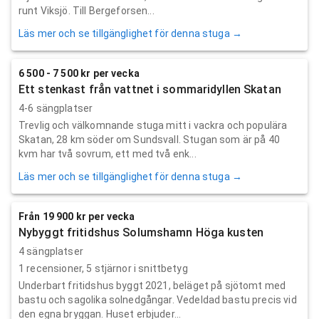
runt Viksjö. Till Bergeforsen...
Läs mer och se tillgänglighet för denna stuga →
6 500 - 7 500 kr per vecka
Ett stenkast från vattnet i sommaridyllen Skatan
4-6 sängplatser
Trevlig och välkomnande stuga mitt i vackra och populära
Skatan, 28 km söder om Sundsvall. Stugan som är på 40
kvm har två sovrum, ett med två enk...
Läs mer och se tillgänglighet för denna stuga →
Från 19 900 kr per vecka
Nybyggt fritidshus Solumshamn Höga kusten
4 sängplatser
1
recensioner,
5
stjärnor i snittbetyg
Underbart fritidshus byggt 2021, beläget på sjötomt med
bastu och sagolika solnedgångar. Vedeldad bastu precis vid
den egna bryggan. Huset erbjuder...