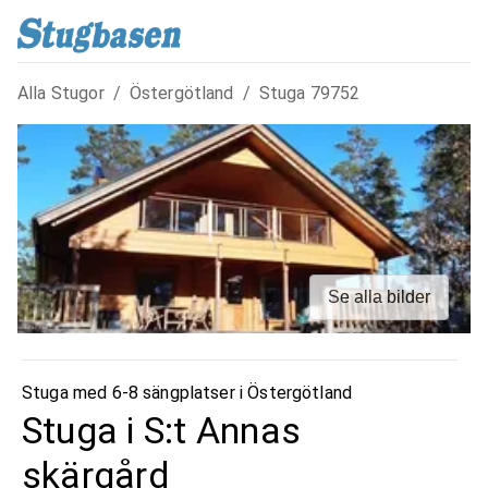
Alla Stugor
/
Östergötland
/
Stuga
79752
Se alla bilder
Stuga med 6-8 sängplatser i
Östergötland
Stuga i S:t Annas
skärgård