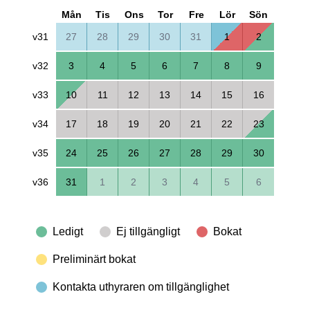
Mån
Tis
Ons
Tor
Fre
Lör
Sön
v31
27
28
29
30
31
1
2
v32
3
4
5
6
7
8
9
v33
10
11
12
13
14
15
16
v34
17
18
19
20
21
22
23
v35
24
25
26
27
28
29
30
v36
31
1
2
3
4
5
6
Ledigt
Ej tillgängligt
Bokat
Preliminärt bokat
Kontakta uthyraren om tillgänglighet