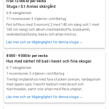
Från 12 000 kr per vecka
Stuga i S:t Annas skärgård
6-8 sängplatser
11
recensioner,
5
stjärnor i snittbetyg
Fint lofthus med 3 sovrum( 2 med 140 cm säng och 1 med
160 cm säng) och allrum med bäddsoffa, braskamin,
vedeldad badtunna, bastu och altan med so...
Läs mer och se tillgänglighet för denna stuga →
8 000 - 9 000 kr per vecka
Hus med närhet till bad i havet och fina skogar.
6-7 sängplatser
1
recensioner,
5
stjärnor i snittbetyg
Trevligt enplanshus med fyra stycken sovrum, vardagsrum
med öppen spis, fräscht badrum med dusch och
tvättmaskin, samt stor altan med flera uteplat...
Läs mer och se tillgänglighet för denna stuga →