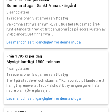
Sommarstuga i Sankt Anna skärgård
8 sängplatser
19
recensioner,
5
stjärnor i snittbetyg
Välkomna att hyra en rymlig, välutrustad stuga med året-
runt-standard i trevligt fritidshusområde på södra kusten av
Vikbolandet. Det finns fyra ...
Läs mer och se tillgänglighet för denna stuga →
Från 1 795 kr per dag
Mysigt lantligt 1800-talshus
4 sängplatser
13
recensioner,
5
stjärnor i snittbetyg
Trött på stadslivet och skärmar? Kom och bo på landet i ett
härligt nyrenoverat 1800-talshus! Uthyrningen gäller hela
nedre plan. (Övre plan ej i ...
Läs mer och se tillgänglighet för denna stuga →