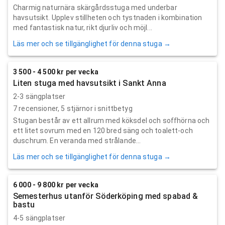
Charmig naturnära skärgårdsstuga med underbar
havsutsikt. Upplev stillheten och tystnaden i kombination
med fantastisk natur, rikt djurliv och möjl...
Läs mer och se tillgänglighet för denna stuga →
3 500 - 4 500 kr per vecka
Liten stuga med havsutsikt i Sankt Anna
2-3 sängplatser
7
recensioner,
5
stjärnor i snittbetyg
Stugan består av ett allrum med köksdel och soffhörna och
ett litet sovrum med en 120 bred säng och toalett-och
duschrum. En veranda med strålande...
Läs mer och se tillgänglighet för denna stuga →
6 000 - 9 800 kr per vecka
Semesterhus utanför Söderköping med spabad &
bastu
4-5 sängplatser