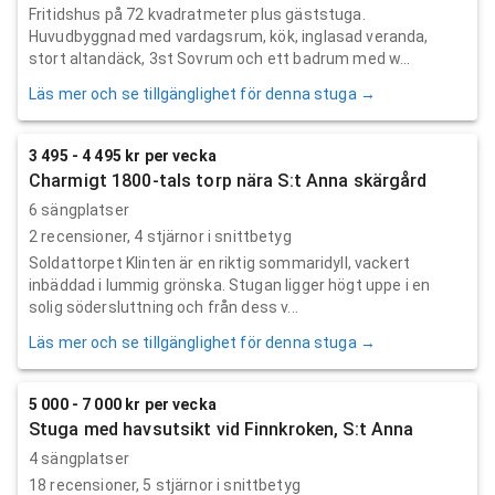
Fritidshus på 72 kvadratmeter plus gäststuga.
Huvudbyggnad med vardagsrum, kök, inglasad veranda,
stort altandäck, 3st Sovrum och ett badrum med w...
Läs mer och se tillgänglighet för denna stuga →
3 495 - 4 495 kr per vecka
Charmigt 1800-tals torp nära S:t Anna skärgård
6 sängplatser
2
recensioner,
4
stjärnor i snittbetyg
Soldattorpet Klinten är en riktig sommaridyll, vackert
inbäddad i lummig grönska. Stugan ligger högt uppe i en
solig södersluttning och från dess v...
Läs mer och se tillgänglighet för denna stuga →
5 000 - 7 000 kr per vecka
Stuga med havsutsikt vid Finnkroken, S:t Anna
4 sängplatser
18
recensioner,
5
stjärnor i snittbetyg