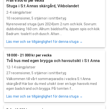
Från 6 500 kr per vecka
Stuga i S:t Annas skärgård, Vikbolandet
2-4 sängplatser
10
recensioner,
5
stjärnor i snittbetyg
Nyrenoverad stuga (juni 2024)om 2 rum och kök. Sovrum:
dubbelsäng 160 cm. Allrum: bäddsoffa, öppen spis och kök.
Badrum: toalett och dusch. Altan ...
Läs mer och se tillgänglighet för denna stuga →
18 000 - 21 000 kr per vecka
Två hus med egen brygga och havsutsikt i S:t Anna
12-14 sängplatser
27
recensioner,
5
stjärnor i snittbetyg
Välkommen till vårt sommarparadis i vackra S:t Anna
skärgård! Här bor du med utsikt över en lugn havsvik med
egen badstrand och brygga. På tomten f...
Läs mer och se tillgänglighet för denna stuga →