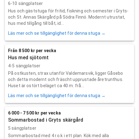
6-10 sängplatser
Hus och gäststuga för fritid, fiskning och semester i Gryts-
och St. Annas Skärgård på Södra Finnö. Modernt utrustat,
hus med tillgång till båt, id...
Läs mer och se tillgänglighet för denna stuga →
Från 8 500 kr per vecka
Hus med sjötomt
4-5 sängplatser
På ostkusten, strax utanför Valdemarsvik, ligger Gåsebo
och detta modernt och fräscht upprustade åretrunthus.
Huset är ostört beläget ca 40 m. frå...
Läs mer och se tillgänglighet för denna stuga →
6 000 - 7 500 kr per vecka
Sommarbostad i Gryts skärgård
5 sängplatser
Sommarbostad med 4 r.o.k i ett plan. Kök med alla