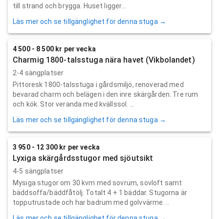
till strand och brygga. Huset ligger...
Läs mer och se tillgänglighet för denna stuga →
4 500 - 8 500 kr per vecka
Charmig 1800-talsstuga nära havet (Vikbolandet)
2-4 sängplatser
Pittoresk 1800-talsstuga i gårdsmiljö, renoverad med
bevarad charm och belägen i den inre skärgården. Tre rum
och kök. Stor veranda med kvällssol. ...
Läs mer och se tillgänglighet för denna stuga →
3 950 - 12 300 kr per vecka
Lyxiga skärgårdsstugor med sjöutsikt
4-5 sängplatser
Mysiga stugor om 30 kvm med sovrum, sovloft samt
bäddsoffa/bäddfåtölj. Totalt 4 + 1 bäddar. Stugorna är
topputrustade och har badrum med golvvärme ...
Läs mer och se tillgänglighet för denna stuga →