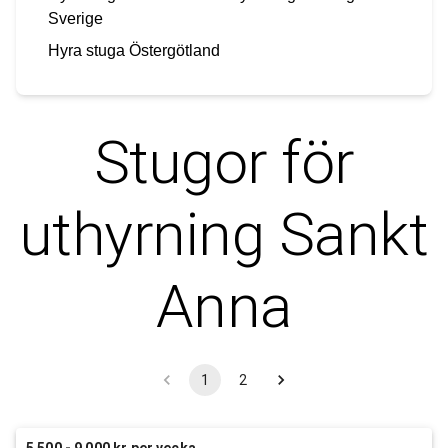
Sverige
Hyra stuga
Östergötland
Stugor för
uthyrning
Sankt
Anna
1
2
5 500 - 9 000 kr per vecka