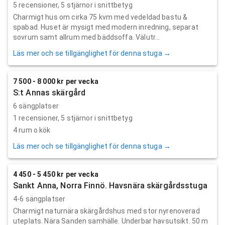
5
recensioner,
5
stjärnor i snittbetyg
Charmigt hus om cirka 75 kvm med vedeldad bastu &
spabad. Huset är mysigt med modern inredning, separat
sovrum samt allrum med bäddsoffa. Välutr...
Läs mer och se tillgänglighet för denna stuga →
7 500 - 8 000 kr per vecka
S:t Annas skärgård
6 sängplatser
1
recensioner,
5
stjärnor i snittbetyg
4 rum o kök
Läs mer och se tillgänglighet för denna stuga →
4 450 - 5 450 kr per vecka
Sankt Anna, Norra Finnö. Havsnära skärgårdsstuga
4-6 sängplatser
Charmigt naturnära skärgårdshus med stor nyrenoverad
uteplats. Nära Sanden samhälle. Underbar havsutsikt. 50 m