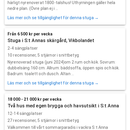
härligt nyrenoverat 1800-talshus! Uthyrningen gäller hela
nedre plan. (Övre plan ej i ...
Läs mer och se tillgänglighet för denna stuga →
Från 6 500 kr per vecka
Stuga i S:t Annas skärgård, Vikbolandet
2-4 sängplatser
10
recensioner,
5
stjärnor i snittbetyg
Nyrenoverad stuga (juni 2024)om 2 rum och kök. Sovrum:
dubbelsäng 160 cm. Allrum: bäddsoffa, öppen spis och kök.
Badrum: toalett och dusch. Altan ...
Läs mer och se tillgänglighet för denna stuga →
18 000 - 21 000 kr per vecka
Två hus med egen brygga och havsutsikt i S:t Anna
12-14 sängplatser
27
recensioner,
5
stjärnor i snittbetyg
Välkommen till vårt sommarparadis i vackra S:t Anna