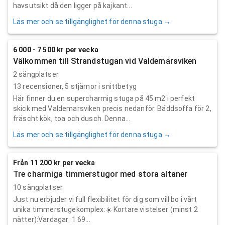
havsutsikt då den ligger på kajkant...
Läs mer och se tillgänglighet för denna stuga →
6 000 - 7 500 kr per vecka
Välkommen till Strandstugan vid Valdemarsviken
2 sängplatser
13
recensioner,
5
stjärnor i snittbetyg
Här finner du en supercharmig stuga på 45 m2 i perfekt
skick med Valdemarsviken precis nedanför. Bäddsoffa för 2,
fräscht kök, toa och dusch. Denna...
Läs mer och se tillgänglighet för denna stuga →
Från 11 200 kr per vecka
Tre charmiga timmerstugor med stora altaner
10 sängplatser
Just nu erbjuder vi full flexibilitet för dig som vill bo i vårt
unika timmerstugekomplex: ​☀️ Kortare vistelser (minst 2
nätter): ​Vardagar: 1 69...