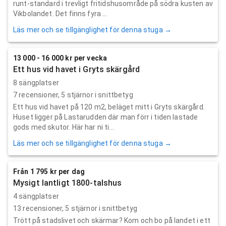
runt-standard i trevligt fritidshusområde på södra kusten av
Vikbolandet. Det finns fyra ...
Läs mer och se tillgänglighet för denna stuga →
13 000 - 16 000 kr per vecka
Ett hus vid havet i Gryts skärgård
8 sängplatser
7
recensioner,
5
stjärnor i snittbetyg
Ett hus vid havet på 120 m2, beläget mitt i Gryts skärgård.
Huset ligger på Lastarudden där man förr i tiden lastade
gods med skutor. Här har ni ti...
Läs mer och se tillgänglighet för denna stuga →
Från 1 795 kr per dag
Mysigt lantligt 1800-talshus
4 sängplatser
13
recensioner,
5
stjärnor i snittbetyg
Trött på stadslivet och skärmar? Kom och bo på landet i ett