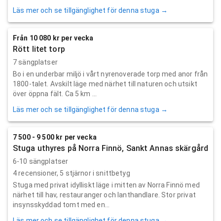
Läs mer och se tillgänglighet för denna stuga →
Från 10 080 kr per vecka
Rött litet torp
7 sängplatser
Bo i en underbar miljö i vårt nyrenoverade torp med anor från
1800-talet. Avskilt läge med närhet till naturen och utsikt
över öppna fält. Ca 5 km ...
Läs mer och se tillgänglighet för denna stuga →
7 500 - 9 500 kr per vecka
Stuga uthyres på Norra Finnö, Sankt Annas skärgård
6-10 sängplatser
4
recensioner,
5
stjärnor i snittbetyg
Stuga med privat idylliskt läge i mitten av Norra Finnö med
närhet till hav, restauranger och lanthandlare. Stor privat
insynsskyddad tomt med en...
Läs mer och se tillgänglighet för denna stuga →