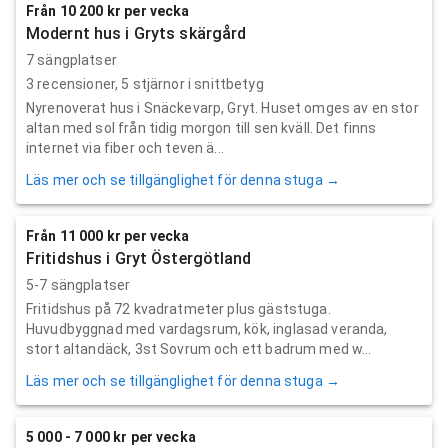
Från 10 200 kr per vecka
Modernt hus i Gryts skärgård
7 sängplatser
3
recensioner,
5
stjärnor i snittbetyg
Nyrenoverat hus i Snäckevarp, Gryt. Huset omges av en stor
altan med sol från tidig morgon till sen kväll. Det finns
internet via fiber och teven ä...
Läs mer och se tillgänglighet för denna stuga →
Från 11 000 kr per vecka
Fritidshus i Gryt Östergötland
5-7 sängplatser
Fritidshus på 72 kvadratmeter plus gäststuga.
Huvudbyggnad med vardagsrum, kök, inglasad veranda,
stort altandäck, 3st Sovrum och ett badrum med w...
Läs mer och se tillgänglighet för denna stuga →
5 000 - 7 000 kr per vecka