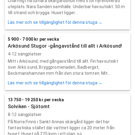
Charmigt naturnära skärgårdshus med stor nyrenoverad
uteplats. Nära Sanden samhälle. Underbar havsutsikt. 50 m
till strand och brygga. Huset ligger...
Läs mer och se tillgänglighet för denna stuga →
5 900 - 7 000 kr per vecka
Arkösund Stugor -gångavstånd till allt i Arkösund!
4-12 sängplatser
Mitt i Arkösund, med gångavstånd till allt. Fin havsutsikt
över Arkö sund, Bryggpromenaden, Badberget,
Beckmanshamnen mm från den stora tomten. Mit...
Läs mer och se tillgänglighet för denna stuga →
13 750 - 19 250 kr per vecka
Solviken - Sjötomt
8-12 sängplatser
På Norra Finnö i Sankt Annas skärgård ligger det här
fantastiska stället där vattnet ligger ca 20 meter från
huset. Huset på 225 kvm i ett plan, so...