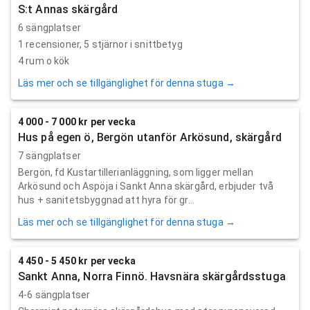
S:t Annas skärgård
6 sängplatser
1
recensioner,
5
stjärnor i snittbetyg
4 rum o kök
Läs mer och se tillgänglighet för denna stuga →
4 000 - 7 000 kr per vecka
Hus på egen ö, Bergön utanför Arkösund, skärgård
7 sängplatser
Bergön, fd Kustartillerianläggning, som ligger mellan
Arkösund och Aspöja i Sankt Anna skärgård, erbjuder två
hus + sanitetsbyggnad att hyra för gr...
Läs mer och se tillgänglighet för denna stuga →
4 450 - 5 450 kr per vecka
Sankt Anna, Norra Finnö. Havsnära skärgårdsstuga
4-6 sängplatser