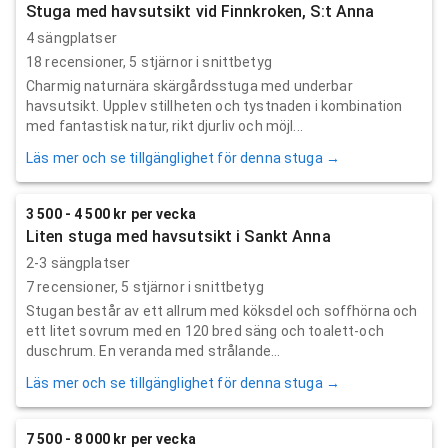
Stuga med havsutsikt vid Finnkroken, S:t Anna
4 sängplatser
18
recensioner,
5
stjärnor i snittbetyg
Charmig naturnära skärgårdsstuga med underbar
havsutsikt. Upplev stillheten och tystnaden i kombination
med fantastisk natur, rikt djurliv och möjl...
Läs mer och se tillgänglighet för denna stuga →
3 500 - 4 500 kr per vecka
Liten stuga med havsutsikt i Sankt Anna
2-3 sängplatser
7
recensioner,
5
stjärnor i snittbetyg
Stugan består av ett allrum med köksdel och soffhörna och
ett litet sovrum med en 120 bred säng och toalett-och
duschrum. En veranda med strålande...
Läs mer och se tillgänglighet för denna stuga →
7 500 - 8 000 kr per vecka