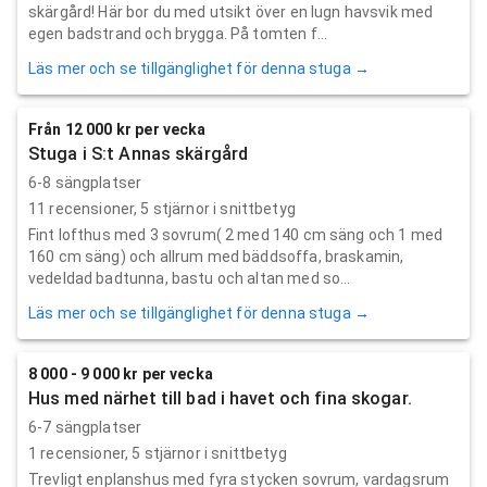
skärgård! Här bor du med utsikt över en lugn havsvik med
egen badstrand och brygga. På tomten f...
Läs mer och se tillgänglighet för denna stuga →
Från 12 000 kr per vecka
Stuga i S:t Annas skärgård
6-8 sängplatser
11
recensioner,
5
stjärnor i snittbetyg
Fint lofthus med 3 sovrum( 2 med 140 cm säng och 1 med
160 cm säng) och allrum med bäddsoffa, braskamin,
vedeldad badtunna, bastu och altan med so...
Läs mer och se tillgänglighet för denna stuga →
8 000 - 9 000 kr per vecka
Hus med närhet till bad i havet och fina skogar.
6-7 sängplatser
1
recensioner,
5
stjärnor i snittbetyg
Trevligt enplanshus med fyra stycken sovrum, vardagsrum