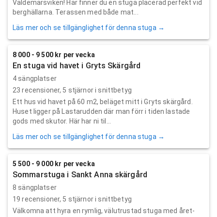
Valdemarsviken! Här finner du en stuga placerad perfekt vid
berghällarna. Terassen med både mat...
Läs mer och se tillgänglighet för denna stuga →
8 000 - 9 500 kr per vecka
En stuga vid havet i Gryts Skärgård
4 sängplatser
23
recensioner,
5
stjärnor i snittbetyg
Ett hus vid havet på 60 m2, beläget mitt i Gryts skärgård.
Huset ligger på Lastarudden där man förr i tiden lastade
gods med skutor. Här har ni til...
Läs mer och se tillgänglighet för denna stuga →
5 500 - 9 000 kr per vecka
Sommarstuga i Sankt Anna skärgård
8 sängplatser
19
recensioner,
5
stjärnor i snittbetyg
Välkomna att hyra en rymlig, välutrustad stuga med året-