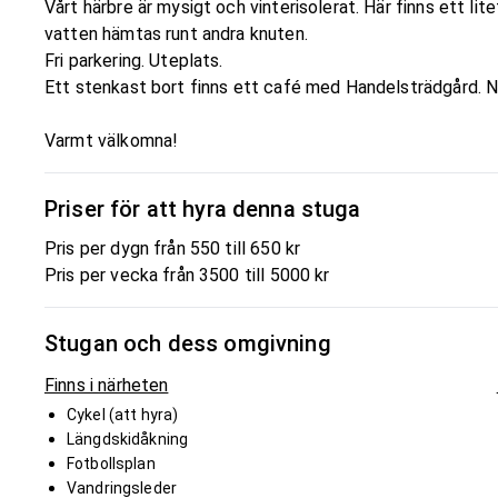
Vårt härbre är mysigt och vinterisolerat. Här finns ett lit
vatten hämtas runt andra knuten.
Fri parkering. Uteplats.
Ett stenkast bort finns ett café med Handelsträdgård. När
Varmt välkomna!
Priser för att hyra denna stuga
Pris per dygn från 550 till 650 kr
Pris per vecka från 3500 till 5000 kr
Stugan och dess omgivning
Finns i närheten
Cykel (att hyra)
Längdskidåkning
Fotbollsplan
Vandringsleder