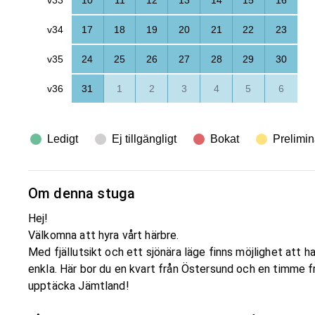
v34
17
18
19
20
21
22
23
v35
24
25
26
27
28
29
30
v36
31
1
2
3
4
5
6
Ledigt
Ej tillgängligt
Bokat
Prelimin
Om denna stuga
Hej!
Välkomna att hyra vårt härbre.
Med fjällutsikt och ett sjönära läge finns möjlighet att h
enkla. Här bor du en kvart från Östersund och en timme fr
upptäcka Jämtland!