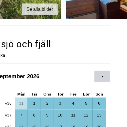
Se alla bilder
sjö och fjäll
cka
eptember 2026
Mån
Tis
Ons
Tor
Fre
Lör
Sön
v36
31
1
2
3
4
5
6
v37
7
8
9
10
11
12
13
v38
14
15
16
17
18
19
20