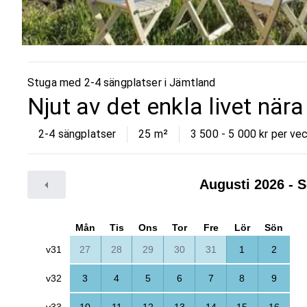
Stuga med 2-4 sängplatser i
Jämtland
Njut av det enkla livet nära 
2-4 sängplatser
25
m²
3 500 - 5 000 kr per ve
Augusti 2026
- S
Mån
Tis
Ons
Tor
Fre
Lör
Sön
v31
27
28
29
30
31
1
2
v32
3
4
5
6
7
8
9
v33
10
11
12
13
14
15
16