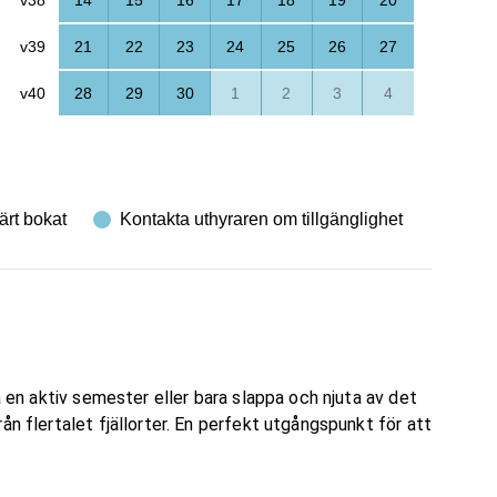
v39
21
22
23
24
25
26
27
v40
28
29
30
1
2
3
4
ärt bokat
Kontakta uthyraren om tillgänglighet
a en aktiv semester eller bara slappa och njuta av det
ån flertalet fjällorter. En perfekt utgångspunkt för att