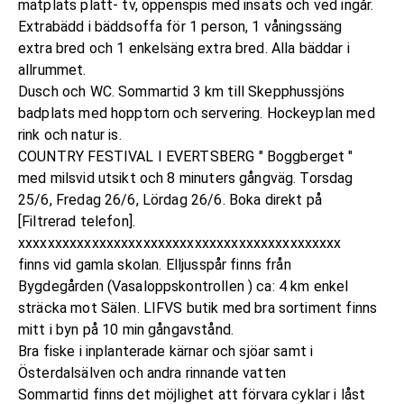
matplats platt- tv, öppenspis med insats och ved ingår.
Extrabädd i bäddsoffa för 1 person, 1 våningssäng
extra bred och 1 enkelsäng extra bred. Alla bäddar i
allrummet.
Dusch och WC. Sommartid 3 km till Skepphussjöns
badplats med hopptorn och servering. Hockeyplan med
rink och natur is.
COUNTRY FESTIVAL I EVERTSBERG " Boggberget "
med milsvid utsikt och 8 minuters gångväg. Torsdag
25/6, Fredag 26/6, Lördag 26/6. Boka direkt på
[Filtrerad telefon].
xxxxxxxxxxxxxxxxxxxxxxxxxxxxxxxxxxxxxxxxxxxx
finns vid gamla skolan. Elljusspår finns från
Bygdegården (Vasaloppskontrollen ) ca: 4 km enkel
sträcka mot Sälen. LIFVS butik med bra sortiment finns
mitt i byn på 10 min gångavstånd.
Bra fiske i inplanterade kärnar och sjöar samt i
Österdalsälven och andra rinnande vatten
Sommartid finns det möjlighet att förvara cyklar i låst