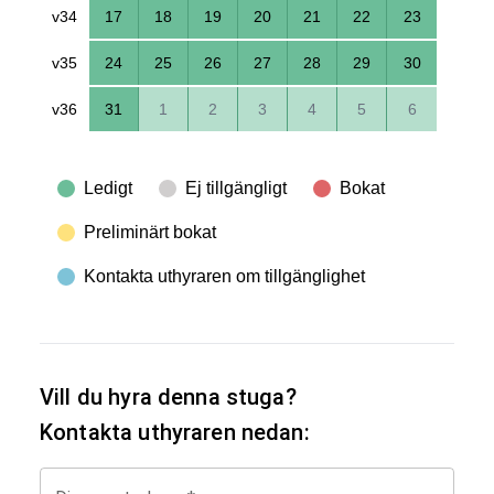
v34
17
18
19
20
21
22
23
v35
24
25
26
27
28
29
30
v36
31
1
2
3
4
5
6
Ledigt
Ej tillgängligt
Bokat
Preliminärt bokat
Kontakta uthyraren om tillgänglighet
Vill du hyra denna stuga?
Kontakta uthyraren nedan: