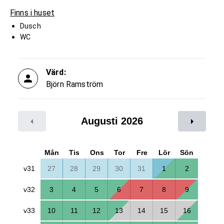
Finns i huset
Dusch
WC
Värd:
Björn Ramström
Augusti 2026
Mån
Tis
Ons
Tor
Fre
Lör
Sön
v31
27
28
29
30
31
1
2
v32
3
4
5
6
7
8
9
v33
10
11
12
13
14
15
16