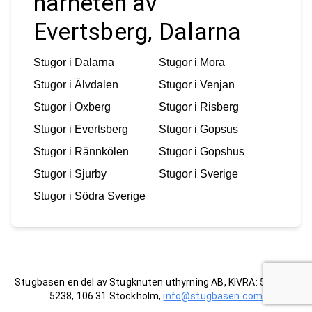
närheten av
Evertsberg, Dalarna
Stugor i
Dalarna
Stugor i
Mora
Stugor i
Älvdalen
Stugor i
Venjan
Stugor i
Oxberg
Stugor i
Risberg
Stugor i
Evertsberg
Stugor i
Gopsus
Stugor i
Rännkölen
Stugor i
Gopshus
Stugor i
Sjurby
Stugor i
Sverige
Stugor i
Södra Sverige
Stugbasen en del av Stugknuten uthyrning AB, KIVRA: 556681-
5238, 106 31 Stockholm,
info@stugbasen.com