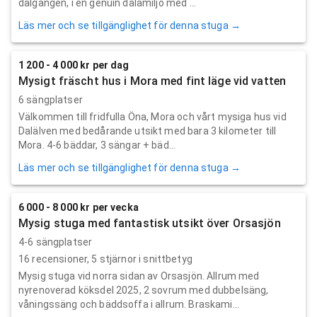
dalgången, i en genuin dalamiljö med ...
Läs mer och se tillgänglighet för denna stuga →
1 200 - 4 000 kr per dag
Mysigt fräscht hus i Mora med fint läge vid vatten
6 sängplatser
Välkommen till fridfulla Öna, Mora och vårt mysiga hus vid
Dalälven med bedårande utsikt med bara 3 kilometer till
Mora. 4-6 bäddar, 3 sängar + bäd...
Läs mer och se tillgänglighet för denna stuga →
6 000 - 8 000 kr per vecka
Mysig stuga med fantastisk utsikt över Orsasjön
4-6 sängplatser
16
recensioner,
5
stjärnor i snittbetyg
Mysig stuga vid norra sidan av Orsasjön. Allrum med
nyrenoverad köksdel 2025, 2 sovrum med dubbelsäng,
våningssäng och bäddsoffa i allrum. Braskami...