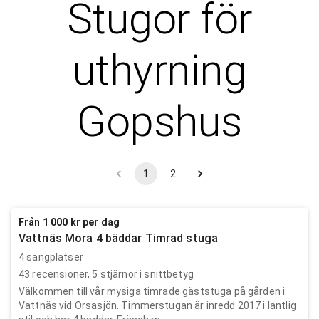
Stugor för
uthyrning
Gopshus
1
2
Från 1 000 kr per dag
Vattnäs Mora 4 bäddar Timrad stuga
4 sängplatser
43
recensioner,
5
stjärnor i snittbetyg
Välkommen till vår mysiga timrade gäststuga på gården i
Vattnäs vid Orsasjön. Timmerstugan är inredd 2017 i lantlig