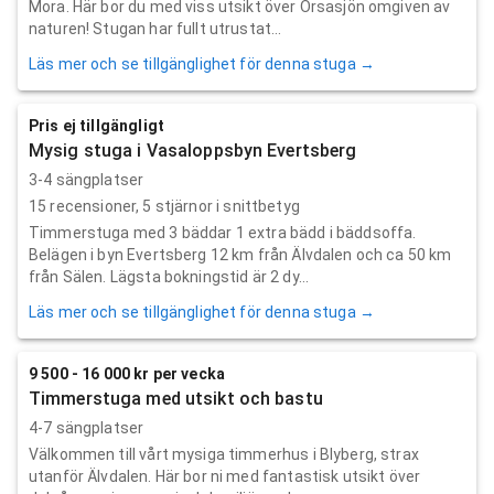
Mora. Här bor du med viss utsikt över Orsasjön omgiven av
naturen! Stugan har fullt utrustat...
Läs mer och se tillgänglighet för denna stuga →
Pris ej tillgängligt
Mysig stuga i Vasaloppsbyn Evertsberg
3-4 sängplatser
15
recensioner,
5
stjärnor i snittbetyg
Timmerstuga med 3 bäddar 1 extra bädd i bäddsoffa.
Belägen i byn Evertsberg 12 km från Älvdalen och ca 50 km
från Sälen. Lägsta bokningstid är 2 dy...
Läs mer och se tillgänglighet för denna stuga →
9 500 - 16 000 kr per vecka
Timmerstuga med utsikt och bastu
4-7 sängplatser
Välkommen till vårt mysiga timmerhus i Blyberg, strax
utanför Älvdalen. Här bor ni med fantastisk utsikt över