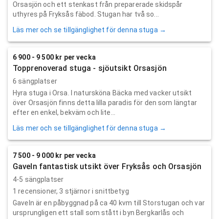
Orsasjön och ett stenkast från preparerade skidspår
uthyres på Fryksås fäbod. Stugan har två so...
Läs mer och se tillgänglighet för denna stuga →
6 900 - 9 500 kr per vecka
Topprenoverad stuga - sjöutsikt Orsasjön
6 sängplatser
Hyra stuga i Orsa. I natursköna Bäcka med vacker utsikt
över Orsasjön finns detta lilla paradis för den som längtar
efter en enkel, bekväm och lite...
Läs mer och se tillgänglighet för denna stuga →
7 500 - 9 000 kr per vecka
Gaveln fantastisk utsikt över Fryksås och Orsasjön
4-5 sängplatser
1
recensioner,
3
stjärnor i snittbetyg
Gaveln är en påbyggnad på ca 40 kvm till Storstugan och var
ursprungligen ett stall som stått i byn Bergkarlås och