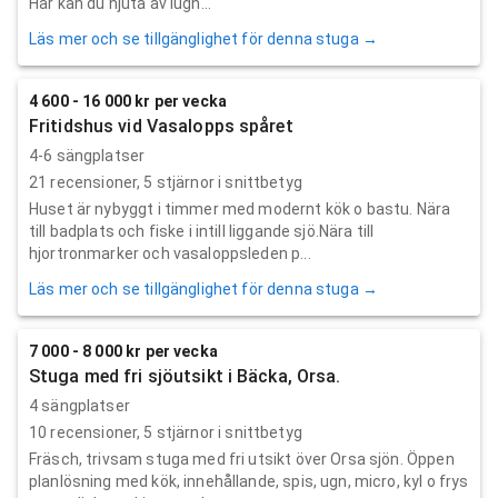
Här kan du njuta av lugn...
Läs mer och se tillgänglighet för denna stuga →
4 600 - 16 000 kr per vecka
Fritidshus vid Vasalopps spåret
4-6 sängplatser
21
recensioner,
5
stjärnor i snittbetyg
Huset är nybyggt i timmer med modernt kök o bastu. Nära
till badplats och fiske i intill liggande sjö.Nära till
hjortronmarker och vasaloppsleden p...
Läs mer och se tillgänglighet för denna stuga →
7 000 - 8 000 kr per vecka
Stuga med fri sjöutsikt i Bäcka, Orsa.
4 sängplatser
10
recensioner,
5
stjärnor i snittbetyg
Fräsch, trivsam stuga med fri utsikt över Orsa sjön. Öppen
planlösning med kök, innehållande, spis, ugn, micro, kyl o frys