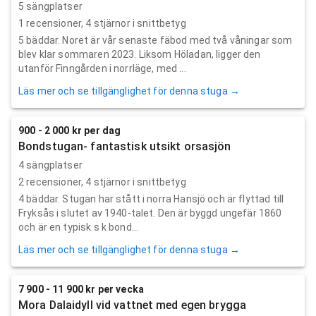
5 sängplatser
1
recensioner,
4
stjärnor i snittbetyg
5 bäddar. Noret är vår senaste fäbod med två våningar som
blev klar sommaren 2023. Liksom Höladan, ligger den
utanför Finngården i norrläge, med ...
Läs mer och se tillgänglighet för denna stuga →
900 - 2 000 kr per dag
Bondstugan- fantastisk utsikt orsasjön
4 sängplatser
2
recensioner,
4
stjärnor i snittbetyg
4 bäddar. Stugan har stått i norra Hansjö och är flyttad till
Fryksås i slutet av 1940-talet. Den är byggd ungefär 1860
och är en typisk s k bond...
Läs mer och se tillgänglighet för denna stuga →
7 900 - 11 900 kr per vecka
Mora Dalaidyll vid vattnet med egen brygga