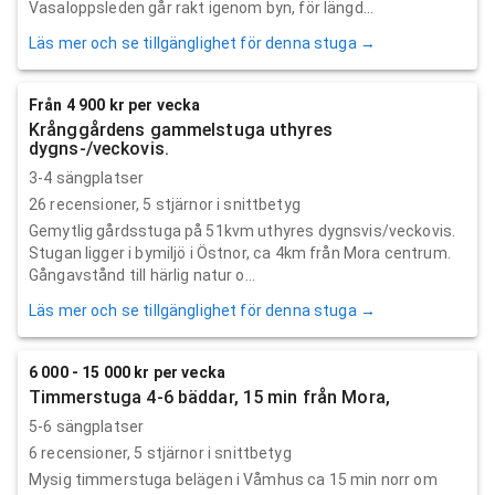
Vasaloppsleden går rakt igenom byn, för längd...
Läs mer och se tillgänglighet för denna stuga →
Från 4 900 kr per vecka
Krånggårdens gammelstuga uthyres
dygns-/veckovis.
3-4 sängplatser
26
recensioner,
5
stjärnor i snittbetyg
Gemytlig gårdsstuga på 51kvm uthyres dygnsvis/veckovis.
Stugan ligger i bymiljö i Östnor, ca 4km från Mora centrum.
Gångavstånd till härlig natur o...
Läs mer och se tillgänglighet för denna stuga →
6 000 - 15 000 kr per vecka
Timmerstuga 4-6 bäddar, 15 min från Mora,
5-6 sängplatser
6
recensioner,
5
stjärnor i snittbetyg
Mysig timmerstuga belägen i Våmhus ca 15 min norr om