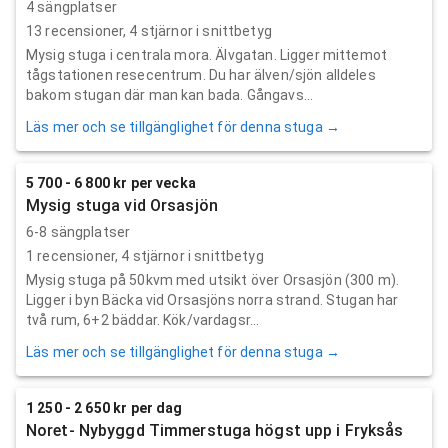
4 sängplatser
13
recensioner,
4
stjärnor i snittbetyg
Mysig stuga i centrala mora. Älvgatan. Ligger mittemot
tågstationen resecentrum. Du har älven/sjön alldeles
bakom stugan där man kan bada. Gångavs...
Läs mer och se tillgänglighet för denna stuga →
5 700 - 6 800 kr per vecka
Mysig stuga vid Orsasjön
6-8 sängplatser
1
recensioner,
4
stjärnor i snittbetyg
Mysig stuga på 50kvm med utsikt över Orsasjön (300 m).
Ligger i byn Bäcka vid Orsasjöns norra strand. Stugan har
två rum, 6+2 bäddar. Kök/vardagsr...
Läs mer och se tillgänglighet för denna stuga →
1 250 - 2 650 kr per dag
Noret- Nybyggd Timmerstuga högst upp i Fryksås