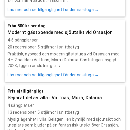
stil och har 4 bäddar. Fräsch m...
Läs mer och se tillgänglighet för denna stuga →
Från 800 kr per dag
Modernt gästboende med sjöutsikt vid Orsasjön
4-6 sängplatser
20
recensioner,
5
stjärnor i snittbetyg
Praktisk, nybyggd och modern gäststuga vid Orsasjön med
4 + 2 bäddar i Vattnäs, Mora i Dalarna. Gäststugan, byggd
2023, ligger i anslutning till v...
Läs mer och se tillgänglighet för denna stuga →
Pris ej tillgängligt
Separat del av villa i Vattnäs, Mora, Dalarna.
4 sängplatser
13
recensioner,
5
stjärnor i snittbetyg
Mysig lägenhet i villa. Belägen i en bymiljö med sjöutsikt och
uteplats som bjuder på en fantastisk utsikt över Orsasjön.