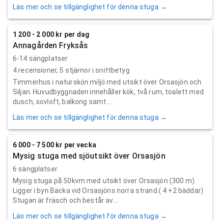
Läs mer och se tillgänglighet för denna stuga →
1 200 - 2 000 kr per dag
Annagården Fryksås
6-14 sängplatser
4
recensioner,
5
stjärnor i snittbetyg
Timmerhus i naturskön miljö med utsikt över Orsasjön och
Siljan. Huvudbyggnaden innehåller kök, två rum, toalett med
dusch, sovloft, balkong samt ...
Läs mer och se tillgänglighet för denna stuga →
6 000 - 7 500 kr per vecka
Mysig stuga med sjöutsikt över Orsasjön
6 sängplatser
Mysig stuga på 50kvm med utsikt över Orsasjön (300 m).
Ligger i byn Bäcka vid Orsasjöns norra strand.( 4 +2 bäddar)
Stugan är fräsch och består av...
Läs mer och se tillgänglighet för denna stuga →