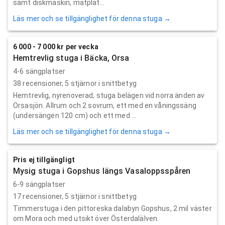
samt diskmaskin, matplat...
Läs mer och se tillgänglighet för denna stuga →
6 000 - 7 000 kr per vecka
Hemtrevlig stuga i Bäcka, Orsa
4-6 sängplatser
38
recensioner,
5
stjärnor i snittbetyg
Hemtrevlig, nyrenoverad, stuga belägen vid norra änden av
Orsasjön. Allrum och 2 sovrum, ett med en våningssäng
(undersängen 120 cm) och ett med ...
Läs mer och se tillgänglighet för denna stuga →
Pris ej tillgängligt
Mysig stuga i Gopshus längs Vasaloppsspåren
6-9 sängplatser
17
recensioner,
5
stjärnor i snittbetyg
Timmerstuga i den pittoreska dalabyn Gopshus, 2 mil väster
om Mora och med utsikt över Österdalälven.