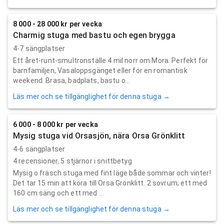
8 000 - 28 000 kr per vecka
Charmig stuga med bastu och egen brygga
4-7 sängplatser
Ett året-runt-smultronställe 4 mil norr om Mora. Perfekt för
barnfamiljen, Vasaloppsgänget eller för en romantisk
weekend. Brasa, badplats, bastu o...
Läs mer och se tillgänglighet för denna stuga →
6 000 - 8 000 kr per vecka
Mysig stuga vid Orsasjön, nära Orsa Grönklitt
4-6 sängplatser
4
recensioner,
5
stjärnor i snittbetyg
Mysig o fräsch stuga med fint läge både sommar och vinter!
Det tar 15 min att köra till Orsa Grönklitt. 2 sovrum; ett med
160 cm säng och ett med ...
Läs mer och se tillgänglighet för denna stuga →