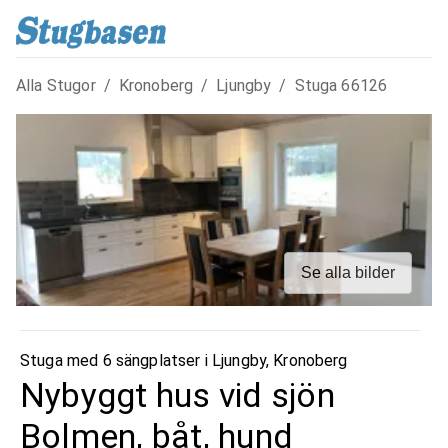
Alla Stugor
/
Kronoberg
/
Ljungby
/
Stuga
66126
Se alla bilder
Stuga med 6 sängplatser i
Ljungby
,
Kronoberg
Nybyggt hus vid sjön
Bolmen, båt, hund