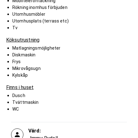
Mobiltelefontäckning
Rökning inomhus förbjuden
Utomhusmöbler
Utomhusplats (terrass etc)
Tv
Köksutrustning
Matlagningsmöjligheter
Diskmaskin
Frys
Mikrovågsugn
Kylskåp
Finns i huset
Dusch
Tvättmaskin
WC
Värd: