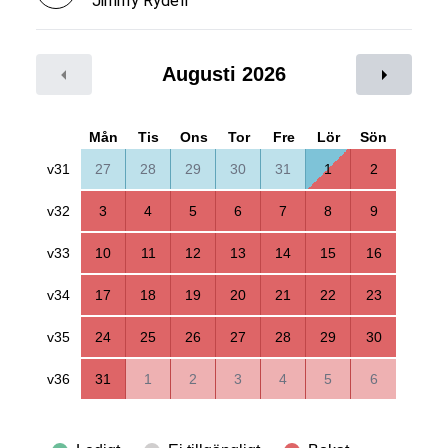
Jimmy Rydell
Augusti 2026
Mån
Tis
Ons
Tor
Fre
Lör
Sön
v31
27
28
29
30
31
1
2
v32
3
4
5
6
7
8
9
v33
10
11
12
13
14
15
16
v34
17
18
19
20
21
22
23
v35
24
25
26
27
28
29
30
v36
31
1
2
3
4
5
6