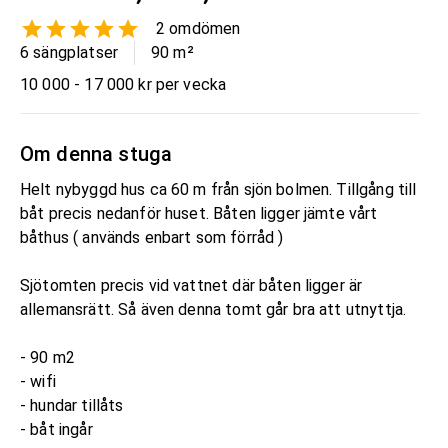
2
omdömen
6 sängplatser
90
m²
10 000 - 17 000 kr per vecka
Om denna stuga
Helt nybyggd hus ca 60 m från sjön bolmen. Tillgång till
båt precis nedanför huset. Båten ligger jämte vårt
båthus ( används enbart som förråd )
Sjötomten precis vid vattnet där båten ligger är
allemansrätt. Så även denna tomt går bra att utnyttja.
- 90 m2
- wifi
- hundar tillåts
- båt ingår