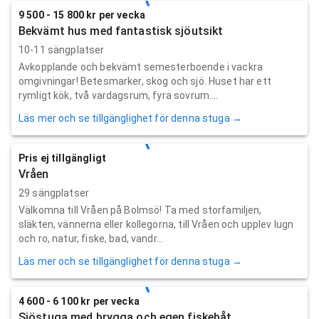
9 500 - 15 800 kr per vecka
Bekvämt hus med fantastisk sjöutsikt
10-11 sängplatser
Avkopplande och bekvämt semesterboende i vackra
omgivningar! Betesmarker, skog och sjö. Huset har ett
rymligt kök, två vardagsrum, fyra sovrum....
Läs mer och se tillgänglighet för denna stuga →
Pris ej tillgängligt
Vråen
29 sängplatser
Välkomna till Vråen på Bolmsö! Ta med storfamiljen,
släkten, vännerna eller kollegorna, till Vråen och upplev lugn
och ro, natur, fiske, bad, vandr...
Läs mer och se tillgänglighet för denna stuga →
4 600 - 6 100 kr per vecka
Sjöstuga med brygga och egen fiskebåt