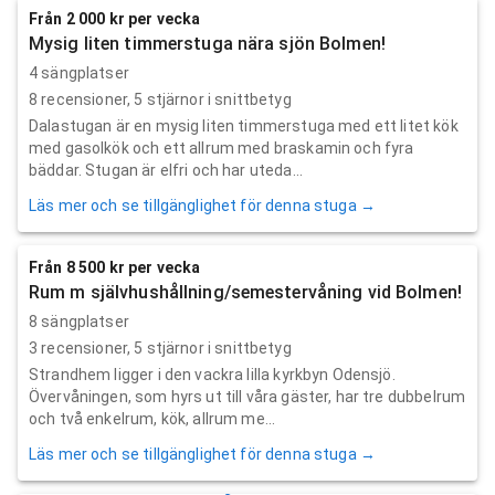
Från 2 000 kr per vecka
Mysig liten timmerstuga nära sjön Bolmen!
4 sängplatser
8
recensioner,
5
stjärnor i snittbetyg
Dalastugan är en mysig liten timmerstuga med ett litet kök
med gasolkök och ett allrum med braskamin och fyra
bäddar. Stugan är elfri och har uteda...
Läs mer och se tillgänglighet för denna stuga →
Från 8 500 kr per vecka
Rum m självhushållning/semestervåning vid Bolmen!
8 sängplatser
3
recensioner,
5
stjärnor i snittbetyg
Strandhem ligger i den vackra lilla kyrkbyn Odensjö.
Övervåningen, som hyrs ut till våra gäster, har tre dubbelrum
och två enkelrum, kök, allrum me...
Läs mer och se tillgänglighet för denna stuga →