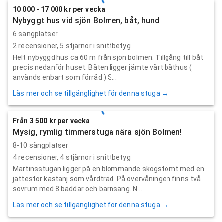
10 000 - 17 000 kr per vecka
Nybyggt hus vid sjön Bolmen, båt, hund
6 sängplatser
2
recensioner,
5
stjärnor i snittbetyg
Helt nybyggd hus ca 60 m från sjön bolmen. Tillgång till båt
precis nedanför huset. Båten ligger jämte vårt båthus (
används enbart som förråd ) S...
Läs mer och se tillgänglighet för denna stuga →
Från 3 500 kr per vecka
Mysig, rymlig timmerstuga nära sjön Bolmen!
8-10 sängplatser
4
recensioner,
4
stjärnor i snittbetyg
Martinsstugan ligger på en blommande skogstomt med en
jättestor kastanj som vårdträd. På övervåningen finns två
sovrum med 8 bäddar och barnsäng. N...
Läs mer och se tillgänglighet för denna stuga →