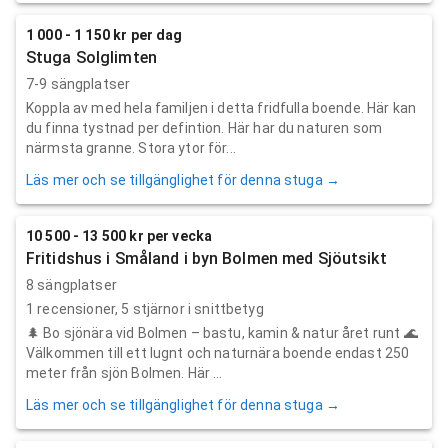
1 000 - 1 150 kr per dag
Stuga Solglimten
7-9 sängplatser
Koppla av med hela familjen i detta fridfulla boende. Här kan
du finna tystnad per defintion. Här har du naturen som
närmsta granne. Stora ytor för...
Läs mer och se tillgänglighet för denna stuga →
10 500 - 13 500 kr per vecka
Fritidshus i Småland i byn Bolmen med Sjöutsikt
8 sängplatser
1
recensioner,
5
stjärnor i snittbetyg
🌲 Bo sjönära vid Bolmen – bastu, kamin & natur året runt 🌊
Välkommen till ett lugnt och naturnära boende endast 250
meter från sjön Bolmen. Här ...
Läs mer och se tillgänglighet för denna stuga →