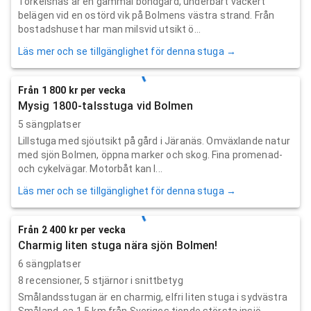
Torkelsnäs är en gammal bondgård, underbart vackert
belägen vid en ostörd vik på Bolmens västra strand. Från
bostadshuset har man milsvid utsikt ö...
Läs mer och se tillgänglighet för denna stuga →
Från 1 800 kr per vecka
Mysig 1800-talsstuga vid Bolmen
5 sängplatser
Lillstuga med sjöutsikt på gård i Järanäs. Omväxlande natur
med sjön Bolmen, öppna marker och skog. Fina promenad-
och cykelvägar. Motorbåt kan l...
Läs mer och se tillgänglighet för denna stuga →
Från 2 400 kr per vecka
Charmig liten stuga nära sjön Bolmen!
6 sängplatser
8
recensioner,
5
stjärnor i snittbetyg
Smålandsstugan är en charmig, elfri liten stuga i sydvästra
Småland, ca 1,5 km från Sveriges tionde största insjö,