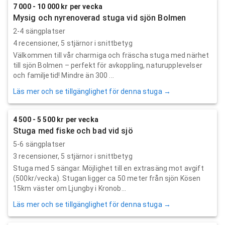
7 000 - 10 000 kr per vecka
Mysig och nyrenoverad stuga vid sjön Bolmen
2-4 sängplatser
4
recensioner,
5
stjärnor i snittbetyg
Välkommen till vår charmiga och fräscha stuga med närhet
till sjön Bolmen – perfekt för avkoppling, naturupplevelser
och familjetid! Mindre än 300 ...
Läs mer och se tillgänglighet för denna stuga →
4 500 - 5 500 kr per vecka
Stuga med fiske och bad vid sjö
5-6 sängplatser
3
recensioner,
5
stjärnor i snittbetyg
Stuga med 5 sängar. Möjlighet till en extrasäng mot avgift
(500kr/vecka). Stugan ligger ca 50 meter från sjön Kösen
15km väster om Ljungby i Kronob...
Läs mer och se tillgänglighet för denna stuga →