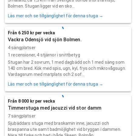
Bolmen. Stugan ligger vid en sko...
Läs mer och se tillgänglighet för denna stuga →
Från 6 250 kr per vecka
Vackra Odensjö vid sjön Bolmen.
4 sängplatser
1
recensioner,
4
stjärnor i snittbetyg
Stugan har 2 sovrum, 1 med dagbädd och 1 med säng som
140 cm bred. Kök med spis, ugn, kyl, frys och mikrovågsugn.
Vardagsrum med matplats och 2 sof...
Läs mer och se tillgänglighet för denna stuga →
Från 8 000 kr per vecka
Timmerstuga med jacuzzi vid stor damm
7 sängplatser
Sjubäddars stuga med braskamin inne, jacuzzi och
braspanna ute samt badmöjlighet vid bryggan i dammen.
Nära till fiske och bad i både Skeen, Bolmån...