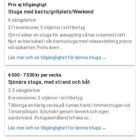
Pris ej tillgängligt
Stuga med bastu/grillplats/Weekend
6 sängplatser
27
recensioner,
5
stjärnor i snittbetyg
Om ni söker en stuga för avkoppling så har ni kommit rätt.
Njut av bastubad i vår bastustuga med relaxavdelning precis
vid sjökanten. Finns även ...
Läs mer och se tillgänglighet för denna stuga →
6 500 - 7 500 kr per vecka
Sjönära stuga, med strand och båt
2-3 sängplatser
8
recensioner,
5
stjärnor i snittbetyg
Tillbringa en härlig vecka på tuman hand i timmerstugan vid
Torserydssjön. Sjöutsikt genom lövverk och egen
sandstrand. #stugaismåland Isfiska oc...
Läs mer och se tillgänglighet för denna stuga →