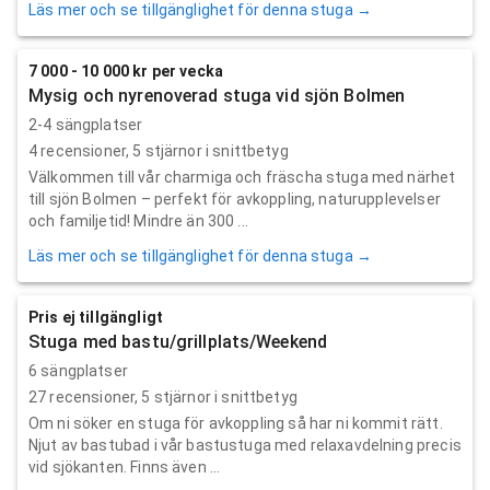
Läs mer och se tillgänglighet för denna stuga →
7 000 - 10 000 kr per vecka
Mysig och nyrenoverad stuga vid sjön Bolmen
2-4 sängplatser
4
recensioner,
5
stjärnor i snittbetyg
Välkommen till vår charmiga och fräscha stuga med närhet
till sjön Bolmen – perfekt för avkoppling, naturupplevelser
och familjetid! Mindre än 300 ...
Läs mer och se tillgänglighet för denna stuga →
Pris ej tillgängligt
Stuga med bastu/grillplats/Weekend
6 sängplatser
27
recensioner,
5
stjärnor i snittbetyg
Om ni söker en stuga för avkoppling så har ni kommit rätt.
Njut av bastubad i vår bastustuga med relaxavdelning precis
vid sjökanten. Finns även ...