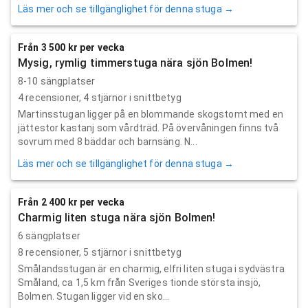
Läs mer och se tillgänglighet för denna stuga →
Från 3 500 kr per vecka
Mysig, rymlig timmerstuga nära sjön Bolmen!
8-10 sängplatser
4
recensioner,
4
stjärnor i snittbetyg
Martinsstugan ligger på en blommande skogstomt med en
jättestor kastanj som vårdträd. På övervåningen finns två
sovrum med 8 bäddar och barnsäng. N...
Läs mer och se tillgänglighet för denna stuga →
Från 2 400 kr per vecka
Charmig liten stuga nära sjön Bolmen!
6 sängplatser
8
recensioner,
5
stjärnor i snittbetyg
Smålandsstugan är en charmig, elfri liten stuga i sydvästra
Småland, ca 1,5 km från Sveriges tionde största insjö,
Bolmen. Stugan ligger vid en sko...