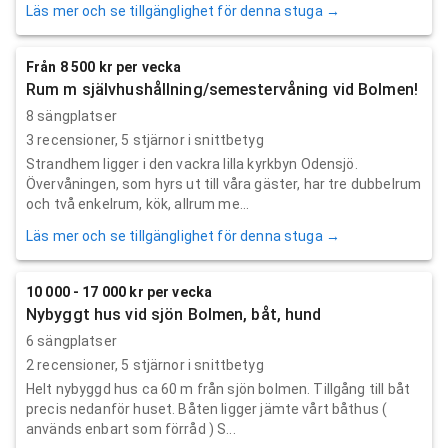
Läs mer och se tillgänglighet för denna stuga →
Från 8 500 kr per vecka
Rum m självhushållning/semestervåning vid Bolmen!
8 sängplatser
3
recensioner,
5
stjärnor i snittbetyg
Strandhem ligger i den vackra lilla kyrkbyn Odensjö.
Övervåningen, som hyrs ut till våra gäster, har tre dubbelrum
och två enkelrum, kök, allrum me...
Läs mer och se tillgänglighet för denna stuga →
10 000 - 17 000 kr per vecka
Nybyggt hus vid sjön Bolmen, båt, hund
6 sängplatser
2
recensioner,
5
stjärnor i snittbetyg
Helt nybyggd hus ca 60 m från sjön bolmen. Tillgång till båt
precis nedanför huset. Båten ligger jämte vårt båthus (
används enbart som förråd ) S...