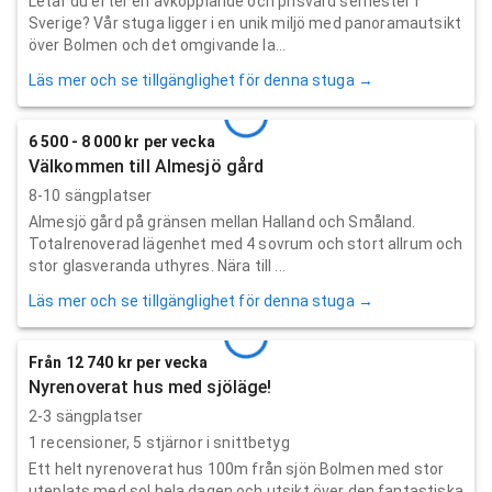
Letar du efter en avkopplande och prisvärd semester i
Sverige? Vår stuga ligger i en unik miljö med panoramautsikt
över Bolmen och det omgivande la...
Läs mer och se tillgänglighet för denna stuga →
6 500 - 8 000 kr per vecka
Välkommen till Almesjö gård
8-10 sängplatser
Almesjö gård på gränsen mellan Halland och Småland.
Totalrenoverad lägenhet med 4 sovrum och stort allrum och
stor glasveranda uthyres. Nära till ...
Läs mer och se tillgänglighet för denna stuga →
Från 12 740 kr per vecka
Nyrenoverat hus med sjöläge!
2-3 sängplatser
1
recensioner,
5
stjärnor i snittbetyg
Ett helt nyrenoverat hus 100m från sjön Bolmen med stor
uteplats med sol hela dagen och utsikt över den fantastiska