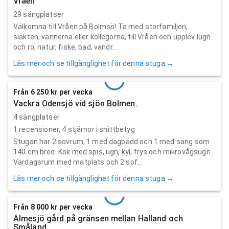
Vråen
29 sängplatser
Välkomna till Vråen på Bolmsö! Ta med storfamiljen,
släkten, vännerna eller kollegorna, till Vråen och upplev lugn
och ro, natur, fiske, bad, vandr...
Läs mer och se tillgänglighet för denna stuga →
Från 6 250 kr per vecka
Vackra Odensjö vid sjön Bolmen.
4 sängplatser
1
recensioner,
4
stjärnor i snittbetyg
Stugan har 2 sovrum, 1 med dagbädd och 1 med säng som
140 cm bred. Kök med spis, ugn, kyl, frys och mikrovågsugn.
Vardagsrum med matplats och 2 sof...
Läs mer och se tillgänglighet för denna stuga →
Från 8 000 kr per vecka
Almesjö gård på gränsen mellan Halland och
Småland