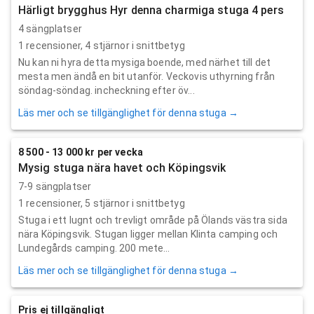
Härligt brygghus Hyr denna charmiga stuga 4 pers
4 sängplatser
1
recensioner,
4
stjärnor i snittbetyg
Nu kan ni hyra detta mysiga boende, med närhet till det
mesta men ändå en bit utanför. Veckovis uthyrning från
söndag-söndag. incheckning efter öv...
Läs mer och se tillgänglighet för denna stuga →
8 500 - 13 000 kr per vecka
Mysig stuga nära havet och Köpingsvik
7-9 sängplatser
1
recensioner,
5
stjärnor i snittbetyg
Stuga i ett lugnt och trevligt område på Ölands västra sida
nära Köpingsvik. Stugan ligger mellan Klinta camping och
Lundegårds camping. 200 mete...
Läs mer och se tillgänglighet för denna stuga →
Pris ej tillgängligt