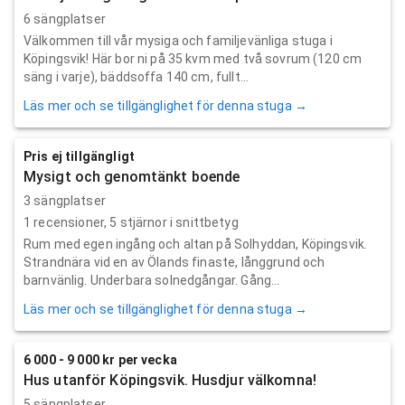
6 sängplatser
Välkommen till vår mysiga och familjevänliga stuga i
Köpingsvik! Här bor ni på 35 kvm med två sovrum (120 cm
säng i varje), bäddsoffa 140 cm, fullt...
Läs mer och se tillgänglighet för denna stuga →
Pris ej tillgängligt
Mysigt och genomtänkt boende
3 sängplatser
1
recensioner,
5
stjärnor i snittbetyg
Rum med egen ingång och altan på Solhyddan, Köpingsvik.
Strandnära vid en av Ölands finaste, långgrund och
barnvänlig. Underbara solnedgångar. Gång...
Läs mer och se tillgänglighet för denna stuga →
6 000 - 9 000 kr per vecka
Hus utanför Köpingsvik. Husdjur välkomna!
5 sängplatser