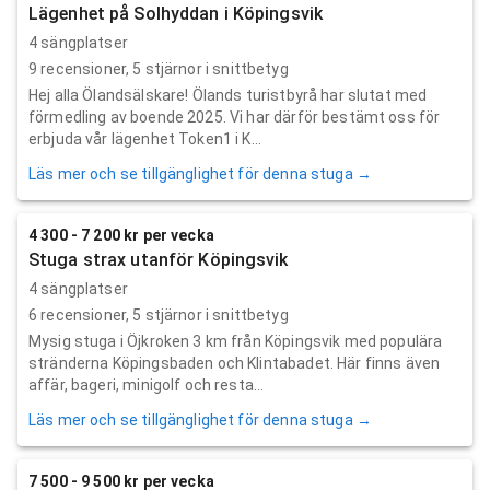
Lägenhet på Solhyddan i Köpingsvik
4 sängplatser
9
recensioner,
5
stjärnor i snittbetyg
Hej alla Ölandsälskare! Ölands turistbyrå har slutat med
förmedling av boende 2025. Vi har därför bestämt oss för
erbjuda vår lägenhet Token1 i K...
Läs mer och se tillgänglighet för denna stuga →
4 300 - 7 200 kr per vecka
Stuga strax utanför Köpingsvik
4 sängplatser
6
recensioner,
5
stjärnor i snittbetyg
Mysig stuga i Öjkroken 3 km från Köpingsvik med populära
stränderna Köpingsbaden och Klintabadet. Här finns även
affär, bageri, minigolf och resta...
Läs mer och se tillgänglighet för denna stuga →
7 500 - 9 500 kr per vecka