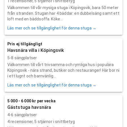
1
recensioner,
5
stjärnor i snittbetyg
Välkommen till vår mysiga stuga i Köpingsvik, bara 50 meter
från stranden. Stugan har 4 bäddar: en dubbelsäng samt ett
loft med en bäddsoffa. Köke...
Läs mer och se tillgänglighet för denna stuga →
Pris ej tillgängligt
Havsnära villa i Köpingsvik
5-8 sängplatser
Välkommen till vårt trivsamma och rymliga hus i populära
Köpingsvik - nära strand, butiker och restauranger! Här bor ni
i ett lugnt och barnvänlig...
Läs mer och se tillgänglighet för denna stuga →
5 000 - 6 000 kr per vecka
Gäststuga havsnära
4-6 sängplatser
4
recensioner,
5
stjärnor i snittbetyg