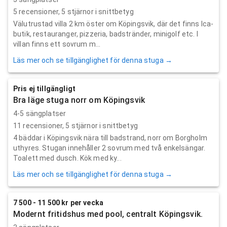
5
recensioner,
5
stjärnor i snittbetyg
Välutrustad villa 2 km öster om Köpingsvik, där det finns Ica-
butik, restauranger, pizzeria, badstränder, minigolf etc. I
villan finns ett sovrum m...
Läs mer och se tillgänglighet för denna stuga →
Pris ej tillgängligt
Bra läge stuga norr om Köpingsvik
4-5 sängplatser
11
recensioner,
5
stjärnor i snittbetyg
4 bäddar i Köpingsvik nära till badstrand, norr om Borgholm
uthyres. Stugan innehåller 2 sovrum med två enkelsängar.
Toalett med dusch. Kök med ky...
Läs mer och se tillgänglighet för denna stuga →
7 500 - 11 500 kr per vecka
Modernt fritidshus med pool, centralt Köpingsvik.