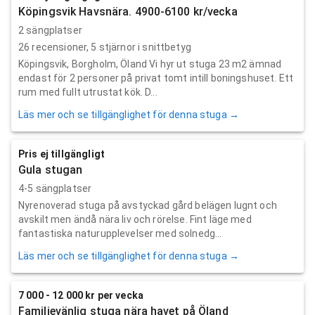
Köpingsvik Havsnära. 4900-6100 kr/vecka
2 sängplatser
26
recensioner,
5
stjärnor i snittbetyg
Köpingsvik, Borgholm, Öland Vi hyr ut stuga 23 m2 ämnad
endast för 2 personer på privat tomt intill boningshuset. Ett
rum med fullt utrustat kök. D...
Läs mer och se tillgänglighet för denna stuga →
Pris ej tillgängligt
Gula stugan
4-5 sängplatser
Nyrenoverad stuga på avstyckad gård belägen lugnt och
avskilt men ändå nära liv och rörelse. Fint läge med
fantastiska naturupplevelser med solnedg...
Läs mer och se tillgänglighet för denna stuga →
7 000 - 12 000 kr per vecka
Familjevänlig stuga nära havet på Öland