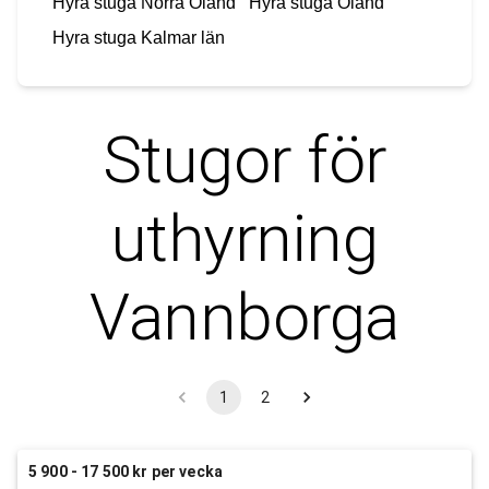
Hyra stuga
Norra Öland
Hyra stuga
Öland
Hyra stuga
Kalmar län
Stugor för
uthyrning
Vannborga
1
2
5 900 - 17 500 kr per vecka