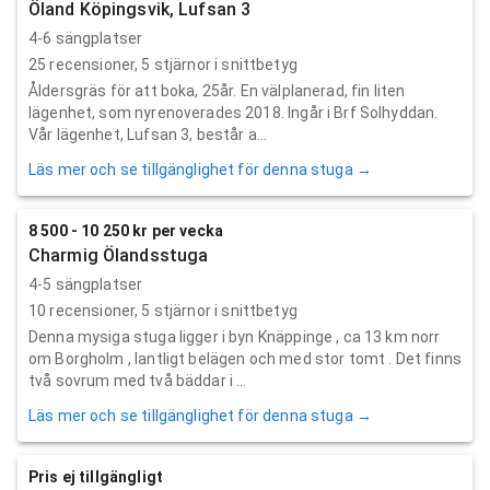
Öland Köpingsvik, Lufsan 3
4-6 sängplatser
25
recensioner,
5
stjärnor i snittbetyg
Åldersgräs för att boka, 25år. En välplanerad, fin liten
lägenhet, som nyrenoverades 2018. Ingår i Brf Solhyddan.
Vår lägenhet, Lufsan 3, består a...
Läs mer och se tillgänglighet för denna stuga →
8 500 - 10 250 kr per vecka
Charmig Ölandsstuga
4-5 sängplatser
10
recensioner,
5
stjärnor i snittbetyg
Denna mysiga stuga ligger i byn Knäppinge , ca 13 km norr
om Borgholm , lantligt belägen och med stor tomt . Det finns
två sovrum med två bäddar i ...
Läs mer och se tillgänglighet för denna stuga →
Pris ej tillgängligt