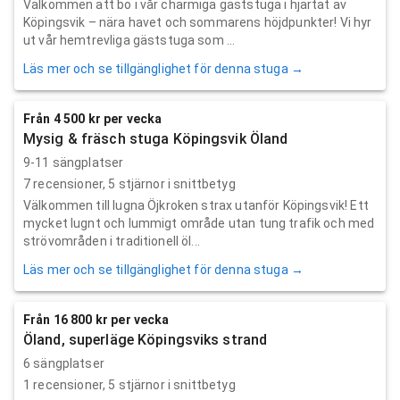
Välkommen att bo i vår charmiga gäststuga i hjärtat av
Köpingsvik – nära havet och sommarens höjdpunkter! Vi hyr
ut vår hemtrevliga gäststuga som ...
Läs mer och se tillgänglighet för denna stuga →
Från 4 500 kr per vecka
Mysig & fräsch stuga Köpingsvik Öland
9-11 sängplatser
7
recensioner,
5
stjärnor i snittbetyg
Välkommen till lugna Öjkroken strax utanför Köpingsvik! Ett
mycket lugnt och lummigt område utan tung trafik och med
strövområden i traditionell öl...
Läs mer och se tillgänglighet för denna stuga →
Från 16 800 kr per vecka
Öland, superläge Köpingsviks strand
6 sängplatser
1
recensioner,
5
stjärnor i snittbetyg