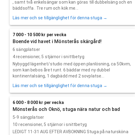
, samt två enkelsängar som kan göras till dubbelsäng och en
bäddsoffa . Tre rum och kök me...
Läs mer och se tillgänglighet för denna stuga →
7 000 - 10 500 kr per vecka
Boende vid havet i Mönsterås skärgård!
6 sängplatser
4
recensioner,
5
stjärnor i snittbetyg
Nybyggd lägenhet/studio med öppen planlösning, ca 50kvm,
som kan bebos året runt. 6 bäddar med ny dubbel
kontinentalsäng, 1 dagbädd med 2 sovplatse...
Läs mer och se tillgänglighet för denna stuga →
6 000 - 8 000 kr per vecka
Mönsterås och Oknö, stuga nära natur och bad
5-9 sängplatser
10
recensioner,
5
stjärnor i snittbetyg
LEDIGT 11-31 AUG EFTER AVBOKNING Stuga på natursköna