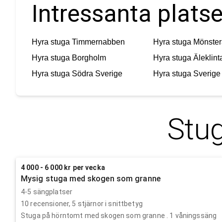
Intressanta platse
Hyra stuga
Timmernabben
Hyra stuga
Mönster
Hyra stuga
Borgholm
Hyra stuga
Äleklint
Hyra stuga
Södra Sverige
Hyra stuga
Sverige
Stug
4 000 - 6 000 kr per vecka
Mysig stuga med skogen som granne
4-5 sängplatser
10
recensioner,
5
stjärnor i snittbetyg
Stuga på hörntomt med skogen som granne . 1 våningssäng