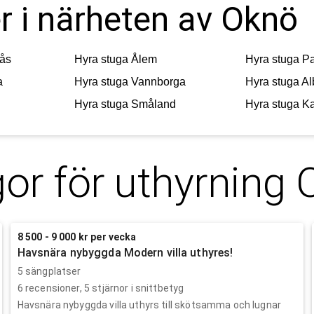
r i närheten av Oknö
ås
Hyra stuga
Ålem
Hyra stuga
P
a
Hyra stuga
Vannborga
Hyra stuga
Al
Hyra stuga
Småland
Hyra stuga
Ka
or för uthyrning
8 500 - 9 000 kr per vecka
Havsnära nybyggda Modern villa uthyres!
5 sängplatser
6
recensioner,
5
stjärnor i snittbetyg
Havsnära nybyggda villa uthyrs till skötsamma och lugnar