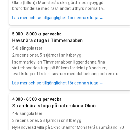
Oknö (Lillön) i Mönsterås skärgård med nybyggd
broförbindelse med fastlandet uthyrs normalt v...
Läs mer och se tillgänglighet för denna stuga →
5 000 - 8 000 kr per vecka
Havsnära stuga i Timmernabben
5-8 sängplatser
2
recensioner,
5
stjärnor i snittbetyg
I sommaridyllen Timmernabben ligger denna fina
vinterbonade stuga på 80kvm fördelat på badrum,
tvättstuga ett stort sovrum med dubbelsäng och en ex...
Läs mer och se tillgänglighet för denna stuga →
4 000 - 6 500 kr per vecka
Strandnära stuga på natursköna Oknö
4-6 sängplatser
3
recensioner,
5
stjärnor i snittbetyg
Nyrenoverad villa på Oknö utanför Mönsterås i Småland. 70