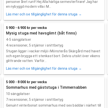
personer året runt! Hej Alla härliga semesterfirare! Jag har
en nybyggd modern villa i M...
Läs mer och se tillgänglighet för denna stuga →
5 900 - 6 900 kr per vecka
Mysig stuga med havsglimt (båt finns)
4-5 sängplatser
4
recensioner,
5
stjärnor i snittbetyg
Stugan ligger i vacker miljö i Mönsterås Skärgård med havet
och egen brygga ett stenkast bort. Delvis utsikt över vikens
glittrande vatten. Varför...
Läs mer och se tillgänglighet för denna stuga →
5 000 - 8 000 kr per vecka
Sommarhus med gäststuga i Timmernabben
10 sängplatser
7
recensioner,
5
stjärnor i snittbetyg
Genuint vinterbonat sommarhus med sex bäddar i närhet till