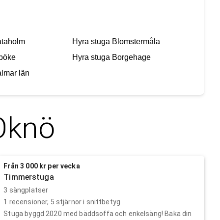
ataholm
Hyra stuga
Blomstermåla
böke
Hyra stuga
Borgehage
lmar län
Oknö
Från 3 000 kr per vecka
Timmerstuga
3 sängplatser
1
recensioner,
5
stjärnor i snittbetyg
Stuga byggd 2020 med bäddsoffa och enkelsäng! Baka din