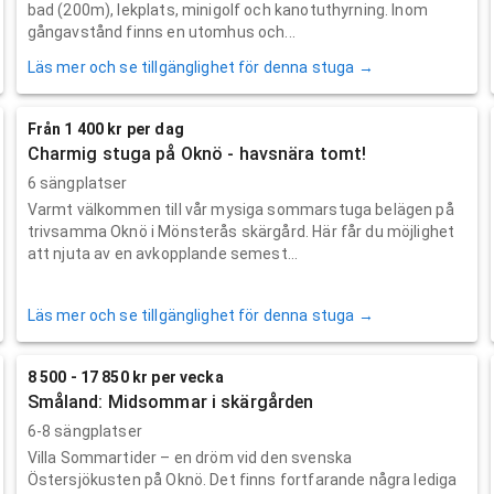
bad (200m), lekplats, minigolf och kanotuthyrning. Inom
gångavstånd finns en utomhus och...
Läs mer och se tillgänglighet för denna stuga →
Från 1 400 kr per dag
Charmig stuga på Oknö - havsnära tomt!
6 sängplatser
Varmt välkommen till vår mysiga sommarstuga belägen på
trivsamma Oknö i Mönsterås skärgård. Här får du möjlighet
att njuta av en avkopplande semest...
Läs mer och se tillgänglighet för denna stuga →
8 500 - 17 850 kr per vecka
Småland: Midsommar i skärgården
6-8 sängplatser
Villa Sommartider – en dröm vid den svenska
Östersjökusten på Oknö. Det finns fortfarande några lediga