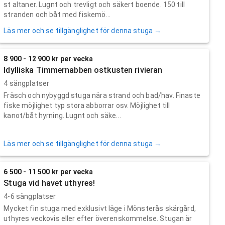
st altaner. Lugnt och trevligt och säkert boende. 150 till
stranden och båt med fiskemö...
Läs mer och se tillgänglighet för denna stuga →
8 900 - 12 900 kr per vecka
Idylliska Timmernabben ostkusten rivieran
4 sängplatser
Fräsch och nybyggd stuga nära strand och bad/hav. Finaste
fiske möjlighet typ stora abborrar osv. Möjlighet till
kanot/båt hyrning. Lugnt och säke...
Läs mer och se tillgänglighet för denna stuga →
6 500 - 11 500 kr per vecka
Stuga vid havet uthyres!
4-6 sängplatser
Mycket fin stuga med exklusivt läge i Mönsterås skärgård,
uthyres veckovis eller efter överenskommelse. Stugan är