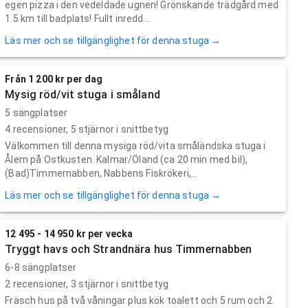
egen pizza i den vedeldade ugnen! Grönskande trädgård med
1.5 km till badplats! Fullt inredd...
Läs mer och se tillgänglighet för denna stuga →
Från 1 200 kr per dag
Mysig röd/vit stuga i småland
5 sängplatser
4
recensioner,
5
stjärnor i snittbetyg
Välkommen till denna mysiga röd/vita småländska stuga i
Ålem på Ostkusten. Kalmar/Öland (ca 20 min med bil),
(Bad)Timmernabben, Nabbens Fiskrökeri,...
Läs mer och se tillgänglighet för denna stuga →
12 495 - 14 950 kr per vecka
Tryggt havs och Strandnära hus Timmernabben
6-8 sängplatser
2
recensioner,
3
stjärnor i snittbetyg
Fräsch hus på två våningar plus kök toalett och 5 rum och 2