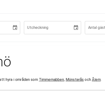
Utcheckning
Antal gäs
nö
r att hyra i områden som
Timmernabben
,
Mönsterås
och
Ålem
.