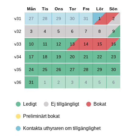
Mån
Tis
Ons
Tor
Fre
Lör
Sön
v31
27
28
29
30
31
1
2
v32
3
4
5
6
7
8
9
v33
10
11
12
13
14
15
16
v34
17
18
19
20
21
22
23
v35
24
25
26
27
28
29
30
v36
31
1
2
3
4
5
6
Ledigt
Ej tillgängligt
Bokat
Preliminärt bokat
Kontakta uthyraren om tillgänglighet