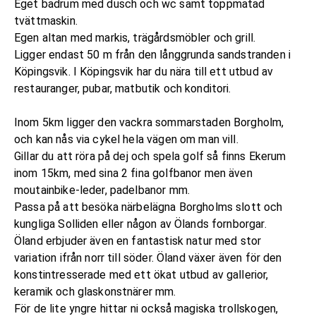
Eget badrum med dusch och wc samt toppmatad
tvättmaskin.
Egen altan med markis, trägårdsmöbler och grill.
Ligger endast 50 m från den långgrunda sandstranden i
Köpingsvik. I Köpingsvik har du nära till ett utbud av
restauranger, pubar, matbutik och konditori.
Inom 5km ligger den vackra sommarstaden Borgholm,
och kan nås via cykel hela vägen om man vill.
Gillar du att röra på dej och spela golf så finns Ekerum
inom 15km, med sina 2 fina golfbanor men även
moutainbike-leder, padelbanor mm.
Passa på att besöka närbelägna Borgholms slott och
kungliga Solliden eller någon av Ölands fornborgar.
Öland erbjuder även en fantastisk natur med stor
variation ifrån norr till söder. Öland växer även för den
konstintresserade med ett ökat utbud av gallerior,
keramik och glaskonstnärer mm.
För de lite yngre hittar ni också magiska trollskogen,