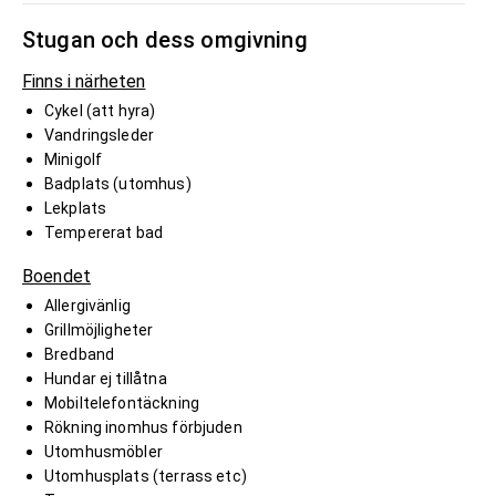
Stugan och dess omgivning
Finns i närheten
Cykel (att hyra)
Vandringsleder
Minigolf
Badplats (utomhus)
Lekplats
Tempererat bad
Boendet
Allergivänlig
Grillmöjligheter
Bredband
Hundar ej tillåtna
Mobiltelefontäckning
Rökning inomhus förbjuden
Utomhusmöbler
Utomhusplats (terrass etc)