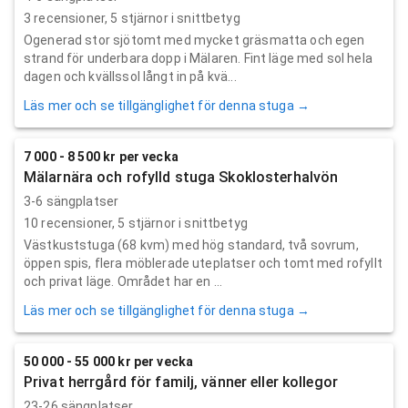
3
recensioner,
5
stjärnor i snittbetyg
Ogenerad stor sjötomt med mycket gräsmatta och egen
strand för underbara dopp i Mälaren. Fint läge med sol hela
dagen och kvällssol långt in på kvä...
Läs mer och se tillgänglighet för denna stuga →
7 000 - 8 500 kr per vecka
Mälarnära och rofylld stuga Skoklosterhalvön
3-6 sängplatser
10
recensioner,
5
stjärnor i snittbetyg
Västkuststuga (68 kvm) med hög standard, två sovrum,
öppen spis, flera möblerade uteplatser och tomt med rofyllt
och privat läge. Området har en ...
Läs mer och se tillgänglighet för denna stuga →
50 000 - 55 000 kr per vecka
Privat herrgård för familj, vänner eller kollegor
23-26 sängplatser