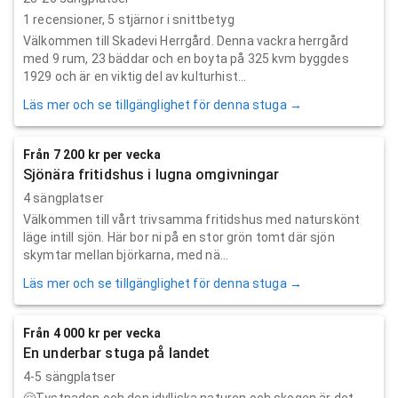
1
recensioner,
5
stjärnor i snittbetyg
Välkommen till Skadevi Herrgård. Denna vackra herrgård
med 9 rum, 23 bäddar och en boyta på 325 kvm byggdes
1929 och är en viktig del av kulturhist...
Läs mer och se tillgänglighet för denna stuga →
Från 7 200 kr per vecka
Sjönära fritidshus i lugna omgivningar
4 sängplatser
Välkommen till vårt trivsamma fritidshus med naturskönt
läge intill sjön. Här bor ni på en stor grön tomt där sjön
skymtar mellan björkarna, med nä...
Läs mer och se tillgänglighet för denna stuga →
Från 4 000 kr per vecka
En underbar stuga på landet
4-5 sängplatser
🤗Tystnaden och den idylliska naturen och skogen är det