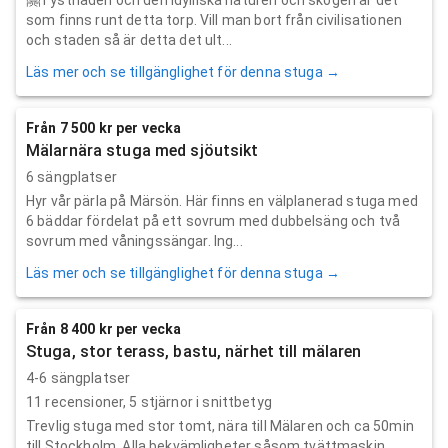
som finns runt detta torp. Vill man bort från civilisationen
och staden så är detta det ult...
Läs mer och se tillgänglighet för denna stuga →
Från 7 500 kr per vecka
Mälarnära stuga med sjöutsikt
6 sängplatser
Hyr vår pärla på Märsön. Här finns en välplanerad stuga med
6 bäddar fördelat på ett sovrum med dubbelsäng och två
sovrum med våningssängar. Ing...
Läs mer och se tillgänglighet för denna stuga →
Från 8 400 kr per vecka
Stuga, stor terass, bastu, närhet till mälaren
4-6 sängplatser
11
recensioner,
5
stjärnor i snittbetyg
Trevlig stuga med stor tomt, nära till Mälaren och ca 50min
till Stockholm. Alla bekvämligheter såsom tvättmaskin,