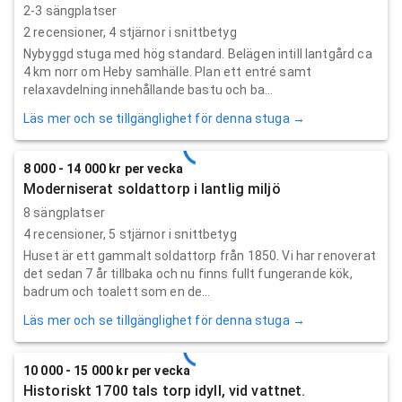
2-3 sängplatser
2
recensioner,
4
stjärnor i snittbetyg
Nybyggd stuga med hög standard. Belägen intill lantgård ca
4 km norr om Heby samhälle. Plan ett entré samt
relaxavdelning innehållande bastu och ba...
Läs mer och se tillgänglighet för denna stuga →
8 000 - 14 000 kr per vecka
Moderniserat soldattorp i lantlig miljö
8 sängplatser
4
recensioner,
5
stjärnor i snittbetyg
Huset är ett gammalt soldattorp från 1850. Vi har renoverat
det sedan 7 år tillbaka och nu finns fullt fungerande kök,
badrum och toalett som en de...
Läs mer och se tillgänglighet för denna stuga →
10 000 - 15 000 kr per vecka
Historiskt 1700 tals torp idyll, vid vattnet.