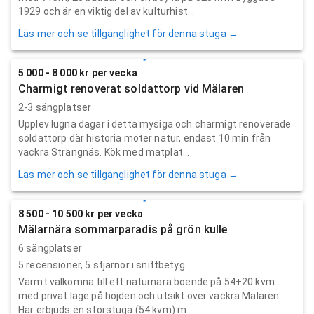
1929 och är en viktig del av kulturhist...
Läs mer och se tillgänglighet för denna stuga →
5 000 - 8 000 kr per vecka
Charmigt renoverat soldattorp vid Mälaren
2-3 sängplatser
Upplev lugna dagar i detta mysiga och charmigt renoverade
soldattorp där historia möter natur, endast 10 min från
vackra Strängnäs. Kök med matplat...
Läs mer och se tillgänglighet för denna stuga →
8 500 - 10 500 kr per vecka
Mälarnära sommarparadis på grön kulle
6 sängplatser
5
recensioner,
5
stjärnor i snittbetyg
Varmt välkomna till ett naturnära boende på 54+20 kvm
med privat läge på höjden och utsikt över vackra Mälaren.
Här erbjuds en storstuga (54 kvm) m...