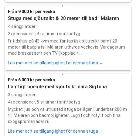
Från 9 000 kr per vecka
Stuga med sjöutsikt & 20 meter till bad i Mälaren
4 sängplatser
2
recensioner,
4
stjärnor i snittbetyg
Fritidshus på 43 kvm med fantastisk sjöutsikt samt 20
meter till badplats i Mälaren uthyres veckovis. Vardagsrum
med braskassett och TV (kopplad ti...
Läs mer och se tillgänglighet för denna stuga →
Från 6 000 kr per vecka
Lantligt boende med sjöutsikt nära Sigtuna
3 sängplatser
4
recensioner,
5
stjärnor i snittbetyg
Mycket ljus och välutrustad stuga belägen i underbar 200 m
till Mälaren och badmöjligheter. Lugnt och rofyllt och fina
skogspromenader ru...
Läs mer och se tillgänglighet för denna stuga →