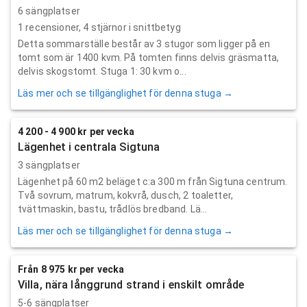
6 sängplatser
1
recensioner,
4
stjärnor i snittbetyg
Detta sommarställe består av 3 stugor som ligger på en
tomt som är 1400 kvm. På tomten finns delvis gräsmatta,
delvis skogstomt. Stuga 1: 30 kvm o...
Läs mer och se tillgänglighet för denna stuga →
4 200 - 4 900 kr per vecka
Lägenhet i centrala Sigtuna
3 sängplatser
Lägenhet på 60 m2 beläget c:a 300 m från Sigtuna centrum.
Två sovrum, matrum, kokvrå, dusch, 2 toaletter,
tvättmaskin, bastu, trådlös bredband. Lä...
Läs mer och se tillgänglighet för denna stuga →
Från 8 975 kr per vecka
Villa, nära långgrund strand i enskilt område
5-6 sängplatser