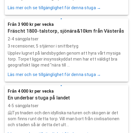
Läs mer och se tillgänglighet för denna stuga →
Från 3 900 kr per vecka
Fräscht 1800-talstorp, sjönära&10km från Västerås
2-4 sängplatser
3
recensioner,
5
stjärnor i snittbetyg
Upplev lugnet på landsbygden genom att hyra vårt mysiga
torp. Torpet ligger insynsskyddat men har ett väldigt bra
geografiskt läge med "nära till ...
Läs mer och se tillgänglighet för denna stuga →
Från 4 000 kr per vecka
En underbar stuga på landet
4-5 sängplatser
🤗Tystnaden och den idylliska naturen och skogen är det
som finns runt detta torp. Vill man bort från civilisationen
och staden så är detta det ult...