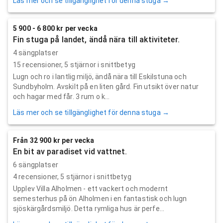
Läs mer och se tillgänglighet för denna stuga →
5 900 - 6 800 kr per vecka
Fin stuga på landet, ändå nära till aktiviteter.
4 sängplatser
15
recensioner,
5
stjärnor i snittbetyg
Lugn och ro i lantlig miljö, ändå nära till Eskilstuna och
Sundbyholm. Avskilt på en liten gård. Fin utsikt över natur
och hagar med får. 3 rum o k...
Läs mer och se tillgänglighet för denna stuga →
Från 32 900 kr per vecka
En bit av paradiset vid vattnet.
6 sängplatser
4
recensioner,
5
stjärnor i snittbetyg
Upplev Villa Alholmen - ett vackert och modernt
semesterhus på ön Alholmen i en fantastisk och lugn
sjöskärgårdsmiljö. Detta rymliga hus är perfe...