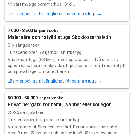
till vårt mysiga sommarhus i Stal...
Läs mer och se tillgänglighet för denna stuga →
7 000 - 8 500 kr per vecka
Mälarnära och rofylld stuga Skoklosterhalvön
3-6 sängplatser
10
recensioner,
5
stjärnor i snittbetyg
Västkuststuga (68 kvm) med hög standard, två sovrum,
öppen spis, flera möblerade uteplatser och tomt med rofyllt
och privat läge. Området har en ...
Läs mer och se tillgänglighet för denna stuga →
50 000 - 55 000 kr per vecka
Privat herrgård för familj, vänner eller kollegor
23-26 sängplatser
1
recensioner,
5
stjärnor i snittbetyg
Välkommen till Skadevi Herrgård. Denna vackra herrgård
med 9 rum, 23 bäddar och en boyta på 325 kvm byggdes