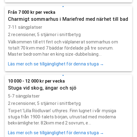
Från 7 000 kr per vecka
Charmigt sommarhus i Mariefred med närhet till bad
7-11 sängplatser
2
recensioner,
5
stjärnor i snittbetyg
Välkommen till ett fint och välplanerat sommarhus om
totalt 70 kvm med 7 bäddar fördelade på tre sovrum.
Master bedroom har en king size-dubbelsäng...
Läs mer och se tillgänglighet för denna stuga →
10 000 - 12 000 kr per vecka
Stuga vid skog, ängar och sjö
5-7 sängplatser
2
recensioner,
5
stjärnor i snittbetyg
Torpet ’Lilla Rödluvan’ uthyres. Finn lugnet i vår mysiga
stuga från 1900-talets början, utrustad med moderna
bekvämligheter. 82kvm med 2 sovrum, e...
Läs mer och se tillgänglighet för denna stuga →