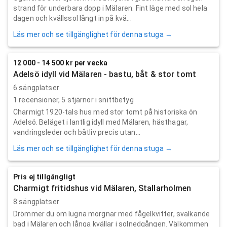
strand för underbara dopp i Mälaren. Fint läge med sol hela
dagen och kvällssol långt in på kvä...
Läs mer och se tillgänglighet för denna stuga →
12 000 - 14 500 kr per vecka
Adelsö idyll vid Mälaren - bastu, båt & stor tomt
6 sängplatser
1
recensioner,
5
stjärnor i snittbetyg
Charmigt 1920‑tals hus med stor tomt på historiska ön
Adelsö. Beläget i lantlig idyll med Mälaren, hästhagar,
vandringsleder och båtliv precis utan...
Läs mer och se tillgänglighet för denna stuga →
Pris ej tillgängligt
Charmigt fritidshus vid Mälaren, Stallarholmen
8 sängplatser
Drömmer du om lugna morgnar med fågelkvitter, svalkande
bad i Mälaren och långa kvällar i solnedgången. Välkommen