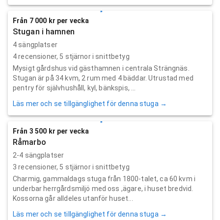
Från 7 000 kr per vecka
Stugan i hamnen
4 sängplatser
4
recensioner,
5
stjärnor i snittbetyg
Mysigt gårdshus vid gästhamnen i centrala Strängnäs.
Stugan är på 34 kvm, 2 rum med 4 bäddar. Utrustad med
pentry för självhushåll, kyl, bänkspis, ...
Läs mer och se tillgänglighet för denna stuga →
Från 3 500 kr per vecka
Råmarbo
2-4 sängplatser
3
recensioner,
5
stjärnor i snittbetyg
Charmig, gammaldags stuga från 1800-talet, ca 60 kvm i
underbar herrgårdsmiljö med oss ,ägare, i huset bredvid.
Kossorna går alldeles utanför huset...
Läs mer och se tillgänglighet för denna stuga →