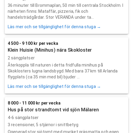
36 minuter till Brommaplan, 50 min till centrala Stockholm. I
närheten finns: Mataffär, pizzeria, fik och
handelsträdgårdar. Stor VERANDA under ta...
Läs mer och se tillgänglighet för denna stuga →
4 500 - 9 100 kr per vecka
Klein Huisie (Minihus) nära Skokloster
2 sängplatser
Återkoppla till naturen i detta fridfulla minihus på
Skoklosters lugna landsbygd. Med bara 37 km till Arlanda
flygplats (ca 35 min med bil) bjuder ...
Läs mer och se tillgänglighet för denna stuga →
8 000 - 11 000 kr per vecka
Hus på stor strandtomt vid sjön Mälaren
4-6 sängplatser
3
recensioner,
5
stjärnor i snittbetyg
Ogenerad stor sjötomt med mycket gräsmatta och egen