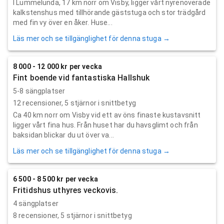
I Lummelunda, 17 km norr om Visby, ligger vårt nyrenoverade
kalkstenshus med tillhörande gäststuga och stor trädgård
med fin vy över en åker. Huse...
Läs mer och se tillgänglighet för denna stuga →
8 000 - 12 000 kr per vecka
Fint boende vid fantastiska Hallshuk
5-8 sängplatser
12
recensioner,
5
stjärnor i snittbetyg
Ca 40 km norr om Visby vid ett av öns finaste kustavsnitt
ligger vårt fina hus. Från huset har du havsglimt och från
baksidan blickar du ut över va...
Läs mer och se tillgänglighet för denna stuga →
6 500 - 8 500 kr per vecka
Fritidshus uthyres veckovis.
4 sängplatser
8
recensioner,
5
stjärnor i snittbetyg