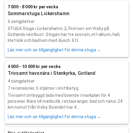
7 000 - 8 000 kr per vecka
Sommarstuga Lickershamn
6 sängplatser
STUGA Stuga i Lickershamn, 2,7mil norr om Visby på
Gotlands västkust. Stugan har tre sovrum, ett allrum, hall,
litet kök och badrum med dusch. Ett...
Läs mer och se tillgänglighet för denna stuga →
4 000 - 10 000 kr per vecka
Trivsamt havsnära i Stenkyrka, Gotland
4 sängplatser
7
recensioner,
5
stjärnor i snittbetyg
Trivsamt ombyggd lada med boende i markplan för 4
personer. Nära till matbutik, restauranger, bad och natur 24
km norrut från Visby. Boendet har 4...
Läs mer och se tillgänglighet för denna stuga →