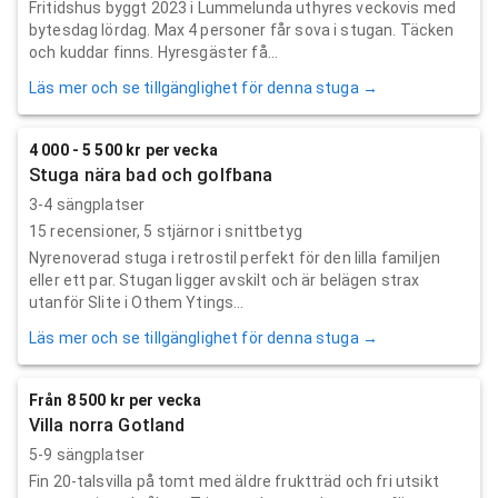
Fritidshus byggt 2023 i Lummelunda uthyres veckovis med
bytesdag lördag. Max 4 personer får sova i stugan. Täcken
och kuddar finns. Hyresgäster få...
Läs mer och se tillgänglighet för denna stuga →
4 000 - 5 500 kr per vecka
Stuga nära bad och golfbana
3-4 sängplatser
15
recensioner,
5
stjärnor i snittbetyg
Nyrenoverad stuga i retrostil perfekt för den lilla familjen
eller ett par. Stugan ligger avskilt och är belägen strax
utanför Slite i Othem Ytings...
Läs mer och se tillgänglighet för denna stuga →
Från 8 500 kr per vecka
Villa norra Gotland
5-9 sängplatser
Fin 20-talsvilla på tomt med äldre fruktträd och fri utsikt