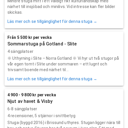
Mindre stuga mitt i ett väldigt rikt kulturlandskap med
närhet till insjöbad och minilivs. Vid intresse kan fler bilder
skickas.
Läs mer och se tillgänglighet för denna stuga →
Från 5 500 kr per vecka
Sommarstuga på Gotland - Slite
4 sängplatser
🌞 Uthyrning i Slite – Norra Gotland 🌞 Vi hyr ut två stugor på
vår egen tomt i Slite under sommaren – ett lugnt och
trivsamt boende med närhet til...
Läs mer och se tillgänglighet för denna stuga →
4 900 - 9 800 kr per vecka
Njut av havet & Visby
6-8 sängplatser
4
recensioner,
5
stjärnor i snittbetyg
Stuga (byggd 2016) i Brissund uthyres. Stugan ligger nära till