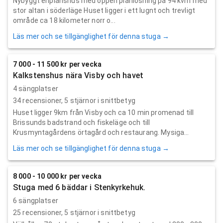
Nybyggt enplanshus med öppen planlösning på 94 kvm med
stor altan i söderläge Huset ligger i ett lugnt och trevligt
område ca 18 kilometer norr o...
Läs mer och se tillgänglighet för denna stuga →
7 000 - 11 500 kr per vecka
Kalkstenshus nära Visby och havet
4 sängplatser
34
recensioner,
5
stjärnor i snittbetyg
Huset ligger 9km från Visby och ca 10 min promenad till
Brissunds badstrand och fiskeläge och till
Krusmyntagårdens örtagård och restaurang. Mysiga...
Läs mer och se tillgänglighet för denna stuga →
8 000 - 10 000 kr per vecka
Stuga med 6 bäddar i Stenkyrkehuk.
6 sängplatser
25
recensioner,
5
stjärnor i snittbetyg