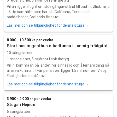
6
recensioner,
5
stjärnor i snittbetyg
Villan ligger i lugnt område gångavstånd till bad i idyllisk miljö
i Slite samhälle som har allt Golfbana, Tennis och
paddelbanor, Gotlands finaste...
Läs mer och se tillgänglighet för denna stuga →
8 000 - 10 500 kr per vecka
Stort hus m gästhus o badtunna i lummig trädgård
10 sängplatser
1
recensioner,
5
stjärnor i snittbetyg
Vill ni komma ut på landet för sinnesro och återhämtning så
är ni välkomna till vår pärla som ligger 1,5 mil norr om Visby.
Fastigheten består av...
Läs mer och se tillgänglighet för denna stuga →
3 900 - 4 900 kr per vecka
Stuga i Hejnum
6 sängplatser