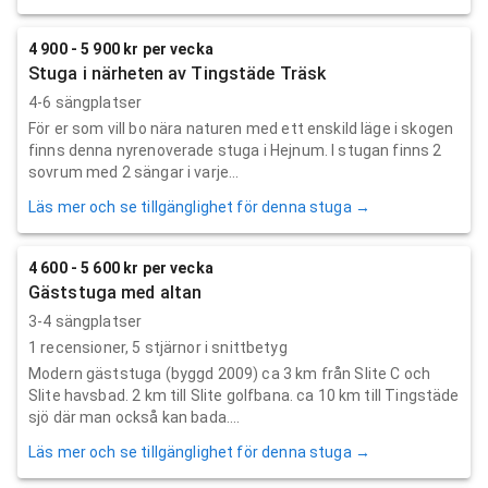
4 900 - 5 900 kr per vecka
Stuga i närheten av Tingstäde Träsk
4-6 sängplatser
För er som vill bo nära naturen med ett enskild läge i skogen
finns denna nyrenoverade stuga i Hejnum. I stugan finns 2
sovrum med 2 sängar i varje...
Läs mer och se tillgänglighet för denna stuga →
4 600 - 5 600 kr per vecka
Gäststuga med altan
3-4 sängplatser
1
recensioner,
5
stjärnor i snittbetyg
Modern gäststuga (byggd 2009) ca 3 km från Slite C och
Slite havsbad. 2 km till Slite golfbana. ca 10 km till Tingstäde
sjö där man också kan bada....
Läs mer och se tillgänglighet för denna stuga →