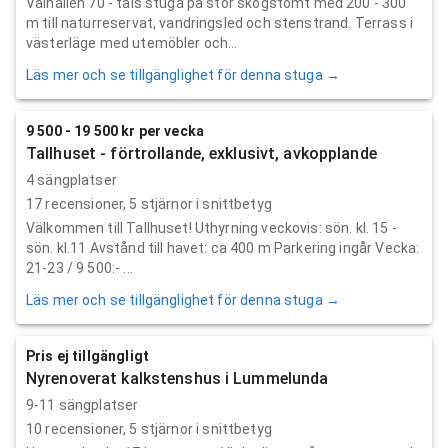
Välhållen 70 - tals stuga på stor skogstomt med 200 - 300
m till naturreservat, vandringsled och stenstrand. Terrass i
västerläge med utemöbler och...
Läs mer och se tillgänglighet för denna stuga →
9 500 - 19 500 kr per vecka
Tallhuset - förtrollande, exklusivt, avkopplande
4 sängplatser
17
recensioner,
5
stjärnor i snittbetyg
Välkommen till Tallhuset! Uthyrning veckovis: sön. kl. 15 -
sön. kl.11 Avstånd till havet: ca 400 m Parkering ingår Vecka:
21-23 / 9 500:- ...
Läs mer och se tillgänglighet för denna stuga →
Pris ej tillgängligt
Nyrenoverat kalkstenshus i Lummelunda
9-11 sängplatser
10
recensioner,
5
stjärnor i snittbetyg