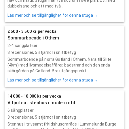
hav och natur. Stugan har två sovrum i övre plan. Ett med
dubbelsäng och ett med två...
Läs mer och se tillgänglighet för denna stuga →
2 500 - 3 500 kr per vecka
Sommarboende i Othem
2-4 sängplatser
3
recensioner,
5
stjärnor i snittbetyg
Sommarboende på norra Gotland i Othem. Nära till Slite
(4km) med livsmedelsaffärer, badstrand och den enda
skärgården på Gotland. Bra utgångspunkt ...
Läs mer och se tillgänglighet för denna stuga →
14 000 - 18 000 kr per vecka
Vitputsat stenhus i modern stil
6 sängplatser
3
recensioner,
5
stjärnor i snittbetyg
Stenhus i trivsamt fritidshusområde i Lummelunda Burge