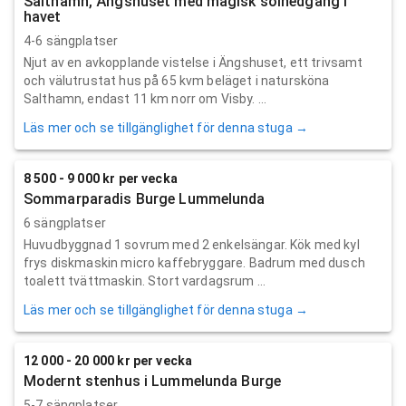
Salthamn, Ängshuset med magisk solnedgång i
havet
4-6 sängplatser
Njut av en avkopplande vistelse i Ängshuset, ett trivsamt
och välutrustat hus på 65 kvm beläget i natursköna
Salthamn, endast 11 km norr om Visby. ...
Läs mer och se tillgänglighet för denna stuga →
8 500 - 9 000 kr per vecka
Sommarparadis Burge Lummelunda
6 sängplatser
Huvudbyggnad 1 sovrum med 2 enkelsängar. Kök med kyl
frys diskmaskin micro kaffebryggare. Badrum med dusch
toalett tvättmaskin. Stort vardagsrum ...
Läs mer och se tillgänglighet för denna stuga →
12 000 - 20 000 kr per vecka
Modernt stenhus i Lummelunda Burge
5-7 sängplatser