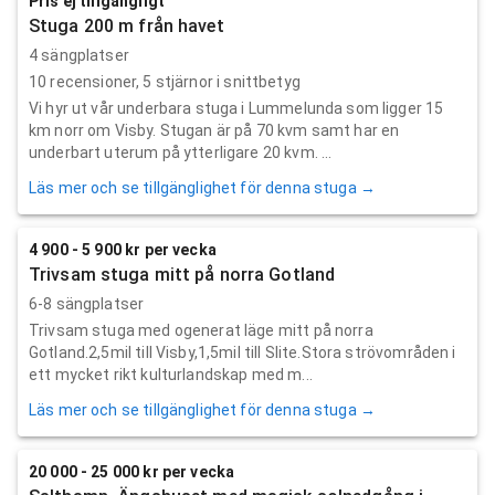
Pris ej tillgängligt
Stuga 200 m från havet
4 sängplatser
10
recensioner,
5
stjärnor i snittbetyg
Vi hyr ut vår underbara stuga i Lummelunda som ligger 15
km norr om Visby. Stugan är på 70 kvm samt har en
underbart uterum på ytterligare 20 kvm. ...
Läs mer och se tillgänglighet för denna stuga →
4 900 - 5 900 kr per vecka
Trivsam stuga mitt på norra Gotland
6-8 sängplatser
Trivsam stuga med ogenerat läge mitt på norra
Gotland.2,5mil till Visby,1,5mil till Slite.Stora strövområden i
ett mycket rikt kulturlandskap med m...
Läs mer och se tillgänglighet för denna stuga →
20 000 - 25 000 kr per vecka