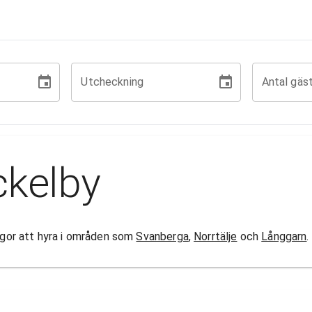
Utcheckning
Antal gäs
ckelby
tugor att hyra i områden som
Svanberga
,
Norrtälje
och
Långgarn
.