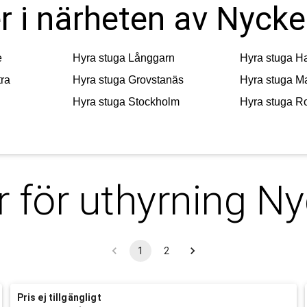
r i närheten av Nycke
e
Hyra stuga
Långgarn
Hyra stuga
H
tra
Hyra stuga
Grovstanäs
Hyra stuga
M
Hyra stuga
Stockholm
Hyra stuga
R
r för uthyrning
Ny
1
2
Pris ej tillgängligt