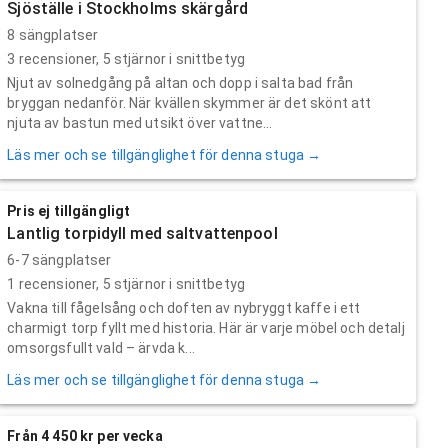
Sjöställe i Stockholms skärgård
8 sängplatser
3
recensioner,
5
stjärnor i snittbetyg
Njut av solnedgång på altan och dopp i salta bad från
bryggan nedanför. När kvällen skymmer är det skönt att
njuta av bastun med utsikt över vattne...
Läs mer och se tillgänglighet för denna stuga →
Pris ej tillgängligt
Lantlig torpidyll med saltvattenpool
6-7 sängplatser
1
recensioner,
5
stjärnor i snittbetyg
Vakna till fågelsång och doften av nybryggt kaffe i ett
charmigt torp fyllt med historia. Här är varje möbel och detalj
omsorgsfullt vald – ärvda k...
Läs mer och se tillgänglighet för denna stuga →
Från 4 450 kr per vecka