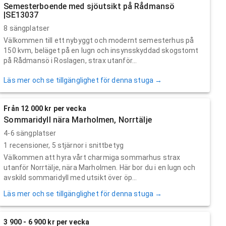
Semesterboende med sjöutsikt på Rådmansö
|SE13037
8 sängplatser
Välkommen till ett nybyggt och modernt semesterhus på
150 kvm, beläget på en lugn och insynsskyddad skogstomt
på Rådmansö i Roslagen, strax utanför...
Läs mer och se tillgänglighet för denna stuga →
Från 12 000 kr per vecka
Sommaridyll nära Marholmen, Norrtälje
4-6 sängplatser
1
recensioner,
5
stjärnor i snittbetyg
Välkommen att hyra vårt charmiga sommarhus strax
utanför Norrtälje, nära Marholmen. Här bor du i en lugn och
avskild sommaridyll med utsikt över öp...
Läs mer och se tillgänglighet för denna stuga →
3 900 - 6 900 kr per vecka