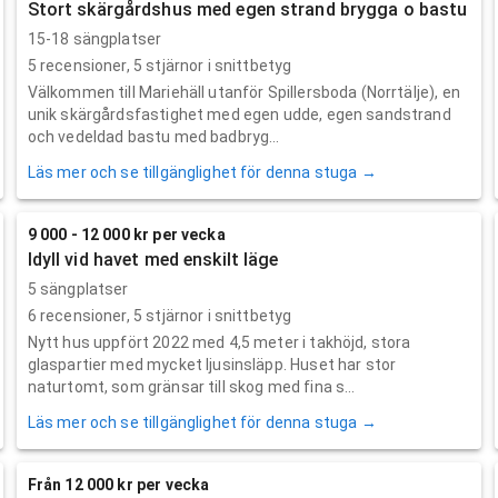
Stort skärgårdshus med egen strand brygga o bastu
15-18 sängplatser
5
recensioner,
5
stjärnor i snittbetyg
Välkommen till Mariehäll utanför Spillersboda (Norrtälje), en
unik skärgårdsfastighet med egen udde, egen sandstrand
och vedeldad bastu med badbryg...
Läs mer och se tillgänglighet för denna stuga →
9 000 - 12 000 kr per vecka
Idyll vid havet med enskilt läge
5 sängplatser
6
recensioner,
5
stjärnor i snittbetyg
Nytt hus uppfört 2022 med 4,5 meter i takhöjd, stora
glaspartier med mycket ljusinsläpp. Huset har stor
naturtomt, som gränsar till skog med fina s...
Läs mer och se tillgänglighet för denna stuga →
Från 12 000 kr per vecka