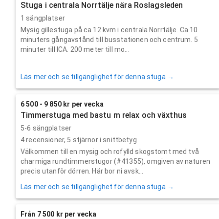
Stuga i centrala Norrtälje nära Roslagsleden
1 sängplatser
Mysig gillestuga på ca 12 kvm i centrala Norrtälje. Ca 10
minuters gångavstånd till busstationen och centrum. 5
minuter till ICA. 200 meter till mo...
Läs mer och se tillgänglighet för denna stuga →
6 500 - 9 850 kr per vecka
Timmerstuga med bastu m relax och växthus
5-6 sängplatser
4
recensioner,
5
stjärnor i snittbetyg
Välkommen till en mysig och rofylld skogstomt med två
charmiga rundtimmerstugor (#41355), omgiven av naturen
precis utanför dörren. Här bor ni avsk...
Läs mer och se tillgänglighet för denna stuga →
Från 7 500 kr per vecka