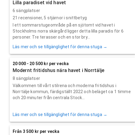
Lilla paradiset vid havet
6 sängplatser
21
recensioner,
5
stjärnor i snittbetyg
I ett sommarstugeområde på en sjötomt vid havet i
Stockholms norra skärgård ligger detta lilla paradis för 6
personer. Tre terasser och en stor bry...
Läs mer och se tillgänglighet för denna stuga →
20 000 - 20 500 kr per vecka
Modernt fritidshus nära havet i Norrtälje
8 sängplatser
Välkommen till vårt stilrena och moderna fritidshus i
Norrtälje kommun, färdigställt 2022 och beläget ca 1 timme
och 20 minuter från centrala Stock...
Läs mer och se tillgänglighet för denna stuga →
Från 3 500 kr per vecka