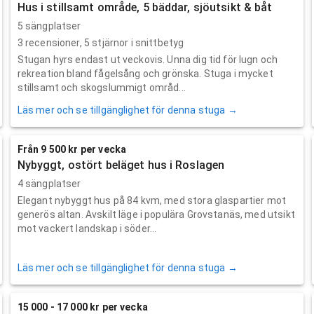
Hus i stillsamt område, 5 bäddar, sjöutsikt & båt
5 sängplatser
3
recensioner,
5
stjärnor i snittbetyg
Stugan hyrs endast ut veckovis. Unna dig tid för lugn och
rekreation bland fågelsång och grönska. Stuga i mycket
stillsamt och skogslummigt områd...
Läs mer och se tillgänglighet för denna stuga →
Från 9 500 kr per vecka
Nybyggt, ostört beläget hus i Roslagen
4 sängplatser
Elegant nybyggt hus på 84 kvm, med stora glaspartier mot
generös altan. Avskilt läge i populära Grovstanäs, med utsikt
mot vackert landskap i söder...
Läs mer och se tillgänglighet för denna stuga →
15 000 - 17 000 kr per vecka