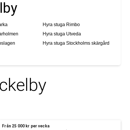
lby
arka
Hyra stuga
Rimbo
arholmen
Hyra stuga
Utveda
oslagen
Hyra stuga
Stockholms skärgård
ckelby
Från 25 000 kr per vecka