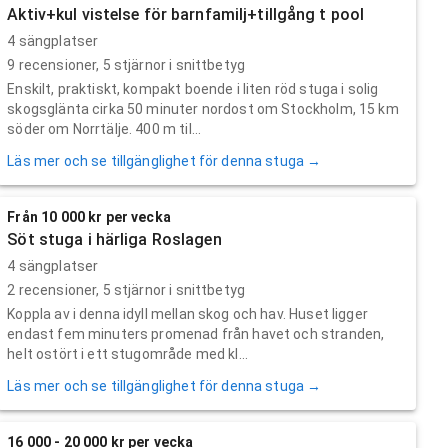
Aktiv+kul vistelse för barnfamilj+tillgång t pool
4 sängplatser
9
recensioner,
5
stjärnor i snittbetyg
Enskilt, praktiskt, kompakt boende i liten röd stuga i solig
skogsglänta cirka 50 minuter nordost om Stockholm, 15 km
söder om Norrtälje. 400 m til...
Läs mer och se tillgänglighet för denna stuga →
Från 10 000 kr per vecka
Söt stuga i härliga Roslagen
4 sängplatser
2
recensioner,
5
stjärnor i snittbetyg
Koppla av i denna idyll mellan skog och hav. Huset ligger
endast fem minuters promenad från havet och stranden,
helt ostört i ett stugområde med kl...
Läs mer och se tillgänglighet för denna stuga →
16 000 - 20 000 kr per vecka