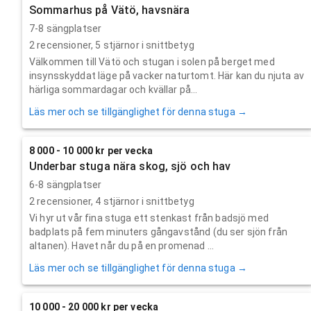
Sommarhus på Vätö, havsnära
7-8 sängplatser
2
recensioner,
5
stjärnor i snittbetyg
Välkommen till Vätö och stugan i solen på berget med
insynsskyddat läge på vacker naturtomt. Här kan du njuta av
härliga sommardagar och kvällar på...
Läs mer och se tillgänglighet för denna stuga →
8 000 - 10 000 kr per vecka
Underbar stuga nära skog, sjö och hav
6-8 sängplatser
2
recensioner,
4
stjärnor i snittbetyg
Vi hyr ut vår fina stuga ett stenkast från badsjö med
badplats på fem minuters gångavstånd (du ser sjön från
altanen). Havet når du på en promenad ...
Läs mer och se tillgänglighet för denna stuga →
10 000 - 20 000 kr per vecka