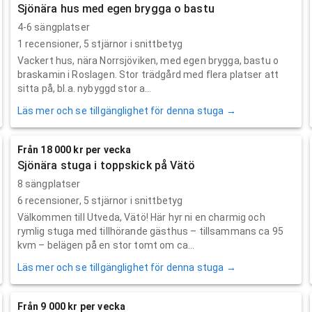
Sjönära hus med egen brygga o bastu
4-6 sängplatser
1
recensioner,
5
stjärnor i snittbetyg
Vackert hus, nära Norrsjöviken, med egen brygga, bastu o
braskamin i Roslagen. Stor trädgård med flera platser att
sitta på, bl.a. nybyggd stor a...
Läs mer och se tillgänglighet för denna stuga →
Från 18 000 kr per vecka
Sjönära stuga i toppskick på Vätö
8 sängplatser
6
recensioner,
5
stjärnor i snittbetyg
Välkommen till Utveda, Vätö! Här hyr ni en charmig och
rymlig stuga med tillhörande gästhus – tillsammans ca 95
kvm – belägen på en stor tomt om ca...
Läs mer och se tillgänglighet för denna stuga →
Från 9 000 kr per vecka