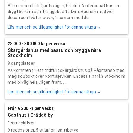
Välkommen till Infjärdsvägen, Gräddö! Vinterbonat hus om
drygt 50 kvm samt friggebod 12 kvm. Badrum med wc,
dusch och tvättmaskin, 1 sovrum med du...
Läs mer och se tillgänglighet för denna stuga →
28 000 - 380 000 kr per vecka
Skärgårdshus med bastu och brygga nära
Stockholm
8 sängplatser
Välkommen till ett fridfullt skärgårdshus på Rådmansö med
magisk utsikt över Norrtäljeviken! Endast 1 h från Stockholm
med bilväg hela vägen fram. ...
Läs mer och se tillgänglighet för denna stuga →
Från 9 200 kr per vecka
Gästhus i Gräddö by
1 sängplatser
9
recensioner,
5
stjärnor i snittbetyg