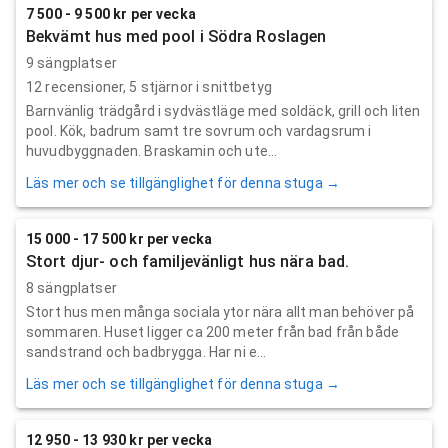
7 500 - 9 500 kr per vecka
Bekvämt hus med pool i Södra Roslagen
9 sängplatser
12
recensioner,
5
stjärnor i snittbetyg
Barnvänlig trädgård i sydvästläge med soldäck, grill och liten
pool. Kök, badrum samt tre sovrum och vardagsrum i
huvudbyggnaden. Braskamin och ute...
Läs mer och se tillgänglighet för denna stuga →
15 000 - 17 500 kr per vecka
Stort djur- och familjevänligt hus nära bad.
8 sängplatser
Stort hus men många sociala ytor nära allt man behöver på
sommaren. Huset ligger ca 200 meter från bad från både
sandstrand och badbrygga. Har ni e...
Läs mer och se tillgänglighet för denna stuga →
12 950 - 13 930 kr per vecka