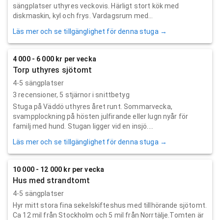
sängplatser uthyres veckovis. Härligt stort kök med
diskmaskin, kyl och frys. Vardagsrum med...
Läs mer och se tillgänglighet för denna stuga →
4 000 - 6 000 kr per vecka
Torp uthyres sjötomt
4-5 sängplatser
3
recensioner,
5
stjärnor i snittbetyg
Stuga på Väddö uthyres året runt. Sommarvecka,
svampplockning på hösten julfirande eller lugn nyår för
familj med hund. Stugan ligger vid en insjö....
Läs mer och se tillgänglighet för denna stuga →
10 000 - 12 000 kr per vecka
Hus med strandtomt
4-5 sängplatser
Hyr mitt stora fina sekelskifteshus med tillhörande sjötomt.
Ca 12 mil från Stockholm och 5 mil från Norrtälje.Tomten är