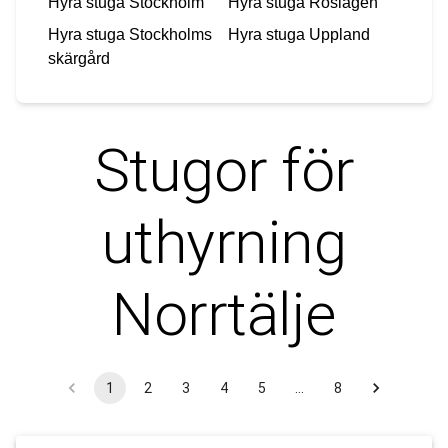
Hyra stuga
Stockholm
Hyra stuga
Roslagen
Hyra stuga
Stockholms
Hyra stuga
Uppland
skärgård
Stugor för
uthyrning
Norrtälje
1
2
3
4
5
…
8