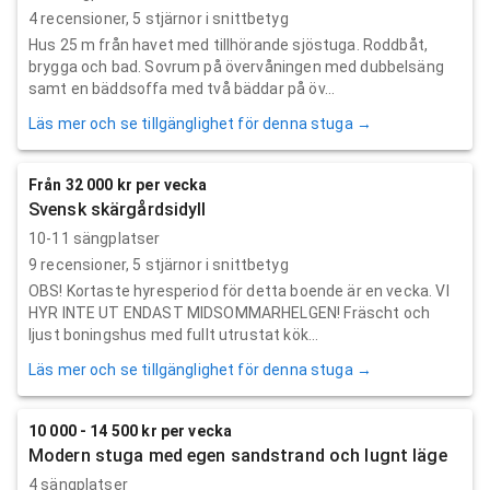
4
recensioner,
5
stjärnor i snittbetyg
Hus 25 m från havet med tillhörande sjöstuga. Roddbåt,
brygga och bad. Sovrum på övervåningen med dubbelsäng
samt en bäddsoffa med två bäddar på öv...
Läs mer och se tillgänglighet för denna stuga →
Från 32 000 kr per vecka
Svensk skärgårdsidyll
10-11 sängplatser
9
recensioner,
5
stjärnor i snittbetyg
OBS! Kortaste hyresperiod för detta boende är en vecka. VI
HYR INTE UT ENDAST MIDSOMMARHELGEN! Fräscht och
ljust boningshus med fullt utrustat kök...
Läs mer och se tillgänglighet för denna stuga →
10 000 - 14 500 kr per vecka
Modern stuga med egen sandstrand och lugnt läge
4 sängplatser