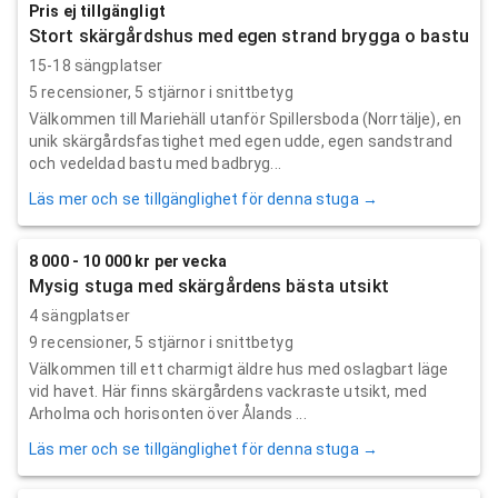
Pris ej tillgängligt
Stort skärgårdshus med egen strand brygga o bastu
15-18 sängplatser
5
recensioner,
5
stjärnor i snittbetyg
Välkommen till Mariehäll utanför Spillersboda (Norrtälje), en
unik skärgårdsfastighet med egen udde, egen sandstrand
och vedeldad bastu med badbryg...
Läs mer och se tillgänglighet för denna stuga →
8 000 - 10 000 kr per vecka
Mysig stuga med skärgårdens bästa utsikt
4 sängplatser
9
recensioner,
5
stjärnor i snittbetyg
Välkommen till ett charmigt äldre hus med oslagbart läge
vid havet. Här finns skärgårdens vackraste utsikt, med
Arholma och horisonten över Ålands ...
Läs mer och se tillgänglighet för denna stuga →