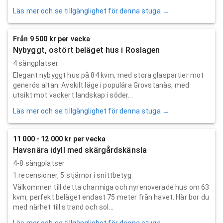
Läs mer och se tillgänglighet för denna stuga →
Från 9 500 kr per vecka
Nybyggt, ostört beläget hus i Roslagen
4 sängplatser
Elegant nybyggt hus på 84 kvm, med stora glaspartier mot
generös altan. Avskilt läge i populära Grovstanäs, med
utsikt mot vackert landskap i söder...
Läs mer och se tillgänglighet för denna stuga →
11 000 - 12 000 kr per vecka
Havsnära idyll med skärgårdskänsla
4-8 sängplatser
1
recensioner,
5
stjärnor i snittbetyg
Välkommen till detta charmiga och nyrenoverade hus om 63
kvm, perfekt beläget endast 75 meter från havet. Här bor du
med närhet till strand och sol...
Läs mer och se tillgänglighet för denna stuga →