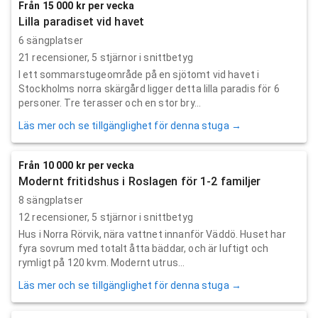
Från 15 000 kr per vecka
Lilla paradiset vid havet
6 sängplatser
21
recensioner,
5
stjärnor i snittbetyg
I ett sommarstugeområde på en sjötomt vid havet i
Stockholms norra skärgård ligger detta lilla paradis för 6
personer. Tre terasser och en stor bry...
Läs mer och se tillgänglighet för denna stuga →
Från 10 000 kr per vecka
Modernt fritidshus i Roslagen för 1-2 familjer
8 sängplatser
12
recensioner,
5
stjärnor i snittbetyg
Hus i Norra Rörvik, nära vattnet innanför Väddö. Huset har
fyra sovrum med totalt åtta bäddar, och är luftigt och
rymligt på 120 kvm. Modernt utrus...
Läs mer och se tillgänglighet för denna stuga →