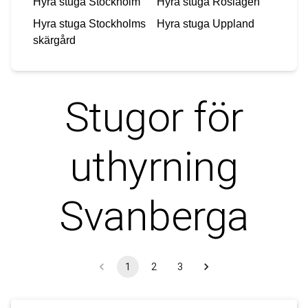
Hyra stuga
Stockholm
Hyra stuga
Roslagen
Hyra stuga
Stockholms
Hyra stuga
Uppland
skärgård
Stugor för
uthyrning
Svanberga
1
2
3