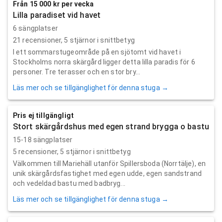
Från 15 000 kr per vecka
Lilla paradiset vid havet
6 sängplatser
21
recensioner,
5
stjärnor i snittbetyg
I ett sommarstugeområde på en sjötomt vid havet i
Stockholms norra skärgård ligger detta lilla paradis för 6
personer. Tre terasser och en stor bry...
Läs mer och se tillgänglighet för denna stuga →
Pris ej tillgängligt
Stort skärgårdshus med egen strand brygga o bastu
15-18 sängplatser
5
recensioner,
5
stjärnor i snittbetyg
Välkommen till Mariehäll utanför Spillersboda (Norrtälje), en
unik skärgårdsfastighet med egen udde, egen sandstrand
och vedeldad bastu med badbryg...
Läs mer och se tillgänglighet för denna stuga →