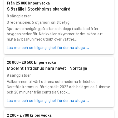
Från 25 000 kr per vecka
Sjöställe i Stockholms skärgård
8 sängplatser
3
recensioner,
5
stjärnor i snittbetyg
Njut av solnedgång på altan och dopp i salta bad från
bryggan nedanför. När kvällen skymmer är det skönt att
njuta av bastun med utsikt över vattne...
Läs mer och se tillgänglighet för denna stuga →
20 000 - 20 500 kr per vecka
Modernt fritidshus nära havet i Norrtälje
8 sängplatser
Välkommen till vårt stilrena och moderna fritidshus i
Norrtälje kommun, färdigställt 2022 och beläget ca 1 timme
och 20 minuter från centrala Stock...
Läs mer och se tillgänglighet för denna stuga →
2 200 - 2 700 kr per vecka