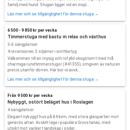
familj med hund. Stugan ligger vid en insjö....
Läs mer och se tillgänglighet för denna stuga →
6 500 - 9 850 kr per vecka
Timmerstuga med bastu m relax och växthus
5-6 sängplatser
4
recensioner,
5
stjärnor i snittbetyg
Välkommen till en mysig och rofylld skogstomt med två
charmiga rundtimmerstugor (#41355), omgiven av naturen
precis utanför dörren. Här bor ni avsk...
Läs mer och se tillgänglighet för denna stuga →
Från 9 500 kr per vecka
Nybyggt, ostört beläget hus i Roslagen
4 sängplatser
Elegant nybyggt hus på 84 kvm, med stora glaspartier mot
generös altan. Avskilt läge i populära Grovstanäs, med
utsikt mot vackert landskap i söder...