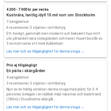
4 200 - 7 000 kr per vecka
Kustnära, lantlig idyll 10 mil norr om Stockholm
7 sängplatser
6
recensioner,
5
stjärnor i snittbetyg
Ett trevligt, gammalt men modernt och bekvämt hus mitt
ute på landet nära roslagsleden och havet. Huset består av
3 sovrum varav ett med dubbelsän...
Läs mer och se tillgänglighet för denna stuga →
Pris ej tillgängligt
En pärla i skärgården
4 sängplatser
3
recensioner,
5
stjärnor i snittbetyg
Njut av en härlig vistelse i denna stuga med plats för 3-4
personer, belägen i en idyllisk miljö nära hav och badstrand
(180m) i Stockholms skärgår...
Läs mer och se tillgänglighet för denna stuga →