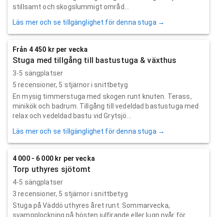
stillsamt och skogslummigt områd...
Läs mer och se tillgänglighet för denna stuga →
Från 4 450 kr per vecka
Stuga med tillgång till bastustuga & växthus
3-5 sängplatser
5
recensioner,
5
stjärnor i snittbetyg
En mysig timmerstuga med skogen runt knuten. Terass,
minikök och badrum. Tillgång till vedeldad bastustuga med
relax och vedeldad bastu vid Grytsjö...
Läs mer och se tillgänglighet för denna stuga →
4 000 - 6 000 kr per vecka
Torp uthyres sjötomt
4-5 sängplatser
3
recensioner,
5
stjärnor i snittbetyg
Stuga på Väddö uthyres året runt. Sommarvecka,
svampplockning på hösten julfirande eller lugn nyår för