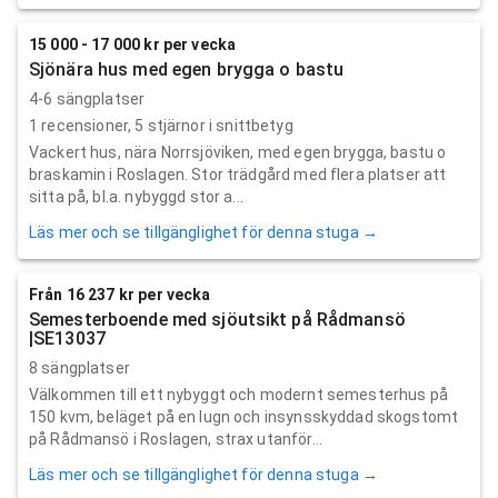
15 000 - 17 000 kr per vecka
Sjönära hus med egen brygga o bastu
4-6 sängplatser
1
recensioner,
5
stjärnor i snittbetyg
Vackert hus, nära Norrsjöviken, med egen brygga, bastu o
braskamin i Roslagen. Stor trädgård med flera platser att
sitta på, bl.a. nybyggd stor a...
Läs mer och se tillgänglighet för denna stuga →
Från 16 237 kr per vecka
Semesterboende med sjöutsikt på Rådmansö
|SE13037
8 sängplatser
Välkommen till ett nybyggt och modernt semesterhus på
150 kvm, beläget på en lugn och insynsskyddad skogstomt
på Rådmansö i Roslagen, strax utanför...
Läs mer och se tillgänglighet för denna stuga →