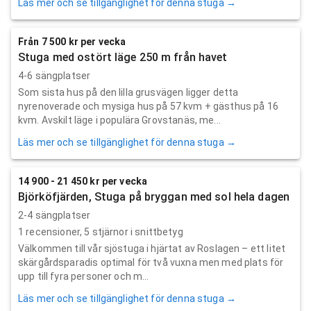
Läs mer och se tillgänglighet för denna stuga →
Från 7 500 kr per vecka
Stuga med ostört läge 250 m från havet
4-6 sängplatser
Som sista hus på den lilla grusvägen ligger detta
nyrenoverade och mysiga hus på 57 kvm + gästhus på 16
kvm. Avskilt läge i populära Grovstanäs, me...
Läs mer och se tillgänglighet för denna stuga →
14 900 - 21 450 kr per vecka
Björköfjärden, Stuga på bryggan med sol hela dagen
2-4 sängplatser
1
recensioner,
5
stjärnor i snittbetyg
Välkommen till vår sjöstuga i hjärtat av Roslagen – ett litet
skärgårdsparadis optimal för två vuxna men med plats för
upp till fyra personer och m...
Läs mer och se tillgänglighet för denna stuga →