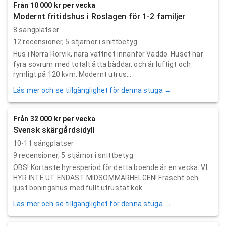
Från 10 000 kr per vecka
Modernt fritidshus i Roslagen för 1-2 familjer
8 sängplatser
12
recensioner,
5
stjärnor i snittbetyg
Hus i Norra Rörvik, nära vattnet innanför Väddö. Huset har
fyra sovrum med totalt åtta bäddar, och är luftigt och
rymligt på 120 kvm. Modernt utrus...
Läs mer och se tillgänglighet för denna stuga →
Från 32 000 kr per vecka
Svensk skärgårdsidyll
10-11 sängplatser
9
recensioner,
5
stjärnor i snittbetyg
OBS! Kortaste hyresperiod för detta boende är en vecka. VI
HYR INTE UT ENDAST MIDSOMMARHELGEN! Fräscht och
ljust boningshus med fullt utrustat kök...
Läs mer och se tillgänglighet för denna stuga →