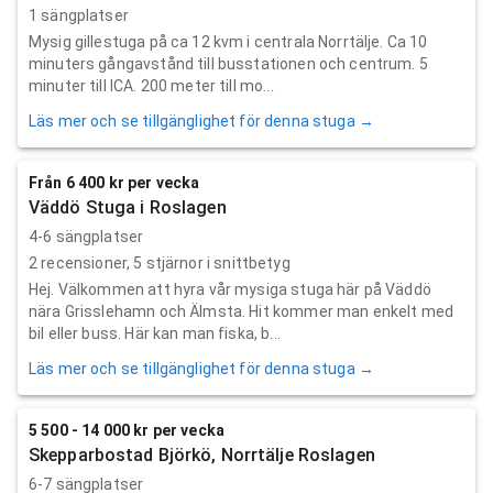
1 sängplatser
Mysig gillestuga på ca 12 kvm i centrala Norrtälje. Ca 10
minuters gångavstånd till busstationen och centrum. 5
minuter till ICA. 200 meter till mo...
Läs mer och se tillgänglighet för denna stuga →
Från 6 400 kr per vecka
Väddö Stuga i Roslagen
4-6 sängplatser
2
recensioner,
5
stjärnor i snittbetyg
Hej. Välkommen att hyra vår mysiga stuga här på Väddö
nära Grisslehamn och Älmsta. Hit kommer man enkelt med
bil eller buss. Här kan man fiska, b...
Läs mer och se tillgänglighet för denna stuga →
5 500 - 14 000 kr per vecka
Skepparbostad Björkö, Norrtälje Roslagen
6-7 sängplatser