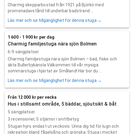
Charmig skepparbostad från 1921 på Björkö med
promenadavstånd till underbar badstrand ...
Läs mer och se tillgänglighet för denna stuga →
1 600 - 1 900 kr per dag
Charmig familjestuga nära sjön Bolmen
6-9 sängplatser
Charmig familjestuga nära sjön Bolmen – bad, fiske och
äkta Bullerbykänsla Välkommen till vår mysiga
sommarstuga i hjärtat av Småland! Här bor du ...
Läs mer och se tillgänglighet för denna stuga →
Från 12 000 kr per vecka
Hus i stillsamt område, 5 bäddar, sjöutsikt & båt
5 sängplatser
3
recensioner,
5
stjärnor i snittbetyg
Stugan hyrs endast ut veckovis. Unna dig tid för lugn och
rekreation bland fågelsång och grönska. Stuga i mycket