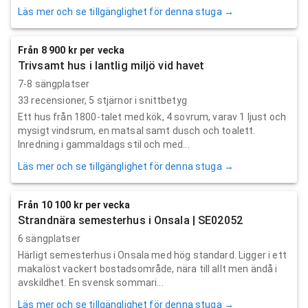
Läs mer och se tillgänglighet för denna stuga →
Från 8 900 kr per vecka
Trivsamt hus i lantlig miljö vid havet
7-8 sängplatser
33
recensioner,
5
stjärnor i snittbetyg
Ett hus från 1800-talet med kök, 4 sovrum, varav 1 ljust och
mysigt vindsrum, en matsal samt dusch och toalett.
Inredning i gammaldags stil och med...
Läs mer och se tillgänglighet för denna stuga →
Från 10 100 kr per vecka
Strandnära semesterhus i Onsala | SE02052
6 sängplatser
Härligt semesterhus i Onsala med hög standard. Ligger i ett
makalöst vackert bostadsområde, nära till allt men ändå i
avskildhet. En svensk sommari...
Läs mer och se tillgänglighet för denna stuga →