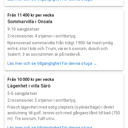
Från 11 400 kr per vecka
Sommarvilla i Onsala
9-10 sängplatser
2
recensioner,
4
stjärnor i snittbetyg
Nyrenoverad sommarvilla från tidigt 1900-tal med rymlig
entré, stort kök och 7 rum, varav 6 sovrum, dusch och
toalett. 3 av sovrummen är på nedervå...
Läs mer och se tillgänglighet för denna stuga →
Från 10 000 kr per vecka
Lägenhet i villa Särö
5-6 sängplatser
2
recensioner,
5
stjärnor i snittbetyg
Fräsch lägenhet med solig uteplats (sydvästläge) i direkt
anslutning till golf, tennis och med gångavstånd till bad (750
m). Tre sovrum, fullt utru...
Läs mer och se tillgänglighet för denna stuga →