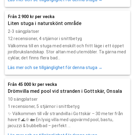
Från 2 900 kr per vecka
Liten stuga i naturskönt område
2-3 sängplatser
12
recensioner,
4
stjärnor i snittbetyg
Välkomna till en stuga med enskilt och fritt läge i ett öppet
jordbrukslandskap. Stor altan med utemöbler. Ta gärna med
cyklar, det finns flera bad...
Läs mer och se tillgänglighet för denna stuga →
Från 45 000 kr per vecka
Drömvilla med pool vid stranden i Gottskär, Onsala
10 sängplatser
1
recensioner,
5
stjärnor i snittbetyg
✨ Välkommen till vår strandvilla i Gottskär – 30 meter från
havet! 🌊🌞 🏡 En lyxig villa med uppvärmd pool, bastu,
jacuzzi & bubbelbad – perfekt ...