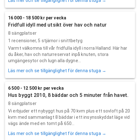
Läs mer och se tillgänglighet för denna stuga →
16 000 - 18 500 kr per vecka
Fridfull idyll med utsikt över hav och natur
8 sängplatser
1
recensioner,
5
stjärnor i snittbetyg
Varmt välkomna till vår fridfulla idyll i norra Halland. Här har
du åker, hav och naturreservat inpå knuten, stora
umgängesytor och lugn alla dygne...
Läs mer och se tillgänglighet för denna stuga →
6 500 - 12 500 kr per vecka
Hus byggt 2010, 8 bäddar och 5 minuter från havet.
8 sängplatser
Vi erbjuder ett nybyggt hus på 70 kvm plus ett sovloft på 20
kvm med sammanlagt 8 bäddar i ett insynsskyddat läge vid
vägs ände med en tomt på 650...
Läs mer och se tillgänglighet för denna stuga →