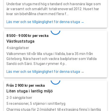
Underbar stuga med hög standard och havsnära läge som
är varsamt och smakfullt totalrenoverad 2012. Huset har
kvar sin bibehållna charm med flera f...
Läs mer och se tillgänglighet för denna stuga →
8 500 - 9 000 kr per vecka
Västkuststuga
4 sängplatser
Välkommen till vår lilla stuga i Vallda, bara 35 min från
Göteborg. Nära havet och vackra badplatser som Vallda
Sandö och Särö. Stugan rymmer 4 p...
Läs mer och se tillgänglighet för denna stuga →
Från 2 900 kr per vecka
Liten stuga i lantlig miljö
2-3 sängplatser
5
recensioner,
5
stjärnor i snittbetyg
Charmig stuga för 2 (möjlighet till extrasäng finns) i lantlig