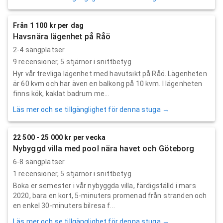
Från 1 100 kr per dag
Havsnära lägenhet på Råö
2-4 sängplatser
9
recensioner,
5
stjärnor i snittbetyg
Hyr vår trevliga lägenhet med havutsikt på Råö. Lägenheten
är 60 kvm och har även en balkong på 10 kvm. I lägenheten
finns kök, kaklat badrum me...
Läs mer och se tillgänglighet för denna stuga →
22 500 - 25 000 kr per vecka
Nybyggd villa med pool nära havet och Göteborg
6-8 sängplatser
1
recensioner,
5
stjärnor i snittbetyg
Boka er semester i vår nybyggda villa, färdigställd i mars
2020, bara en kort, 5-minuters promenad från stranden och
en enkel 30-minuters bilresa f...
Läs mer och se tillgänglighet för denna stuga →