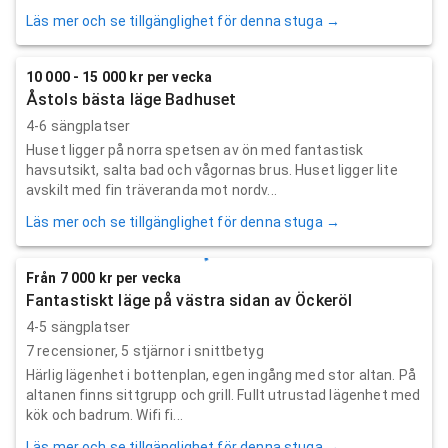
Läs mer och se tillgänglighet för denna stuga →
10 000 - 15 000 kr per vecka
Åstols bästa läge Badhuset
4-6 sängplatser
Huset ligger på norra spetsen av ön med fantastisk
havsutsikt, salta bad och vågornas brus. Huset ligger lite
avskilt med fin träveranda mot nordv...
Läs mer och se tillgänglighet för denna stuga →
Från 7 000 kr per vecka
Fantastiskt läge på västra sidan av Öckeröl
4-5 sängplatser
7
recensioner,
5
stjärnor i snittbetyg
Härlig lägenhet i bottenplan, egen ingång med stor altan. På
altanen finns sittgrupp och grill. Fullt utrustad lägenhet med
kök och badrum. Wifi fi...
Läs mer och se tillgänglighet för denna stuga →