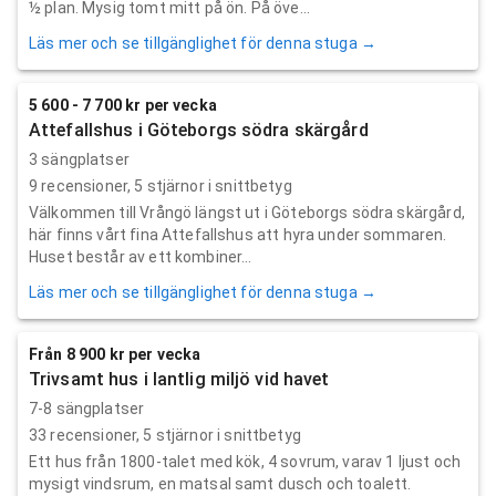
½ plan. Mysig tomt mitt på ön. På öve...
Läs mer och se tillgänglighet för denna stuga →
5 600 - 7 700 kr per vecka
Attefallshus i Göteborgs södra skärgård
3 sängplatser
9
recensioner,
5
stjärnor i snittbetyg
Välkommen till Vrångö längst ut i Göteborgs södra skärgård,
här finns vårt fina Attefallshus att hyra under sommaren.
Huset består av ett kombiner...
Läs mer och se tillgänglighet för denna stuga →
Från 8 900 kr per vecka
Trivsamt hus i lantlig miljö vid havet
7-8 sängplatser
33
recensioner,
5
stjärnor i snittbetyg
Ett hus från 1800-talet med kök, 4 sovrum, varav 1 ljust och
mysigt vindsrum, en matsal samt dusch och toalett.