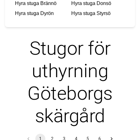
Hyra stuga
Brännö
Hyra stuga
Donsö
Hyra stuga
Dyrön
Hyra stuga
Styrsö
Stugor för
uthyrning
Göteborgs
skärgård
1
2
3
4
5
6