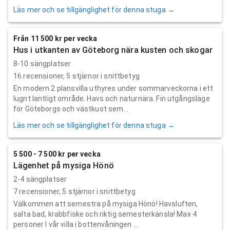
Läs mer och se tillgänglighet för denna stuga →
Från 11 500 kr per vecka
Hus i utkanten av Göteborg nära kusten och skogar
8-10 sängplatser
16
recensioner,
5
stjärnor i snittbetyg
En modern 2 plansvilla uthyres under sommarveckorna i ett
lugnt lantligt område. Havs och naturnära. Fin utgångsläge
för Göteborgs och västkust sem...
Läs mer och se tillgänglighet för denna stuga →
5 500 - 7 500 kr per vecka
Lägenhet på mysiga Hönö
2-4 sängplatser
7
recensioner,
5
stjärnor i snittbetyg
Välkommen att semestra på mysiga Hönö! Havsluften,
salta bad, krabbfiske och riktig semesterkänsla! Max 4
personer I vår villa i bottenvåningen ...