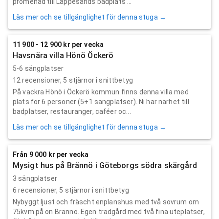
promenad till Lappesands badplats ...
Läs mer och se tillgänglighet för denna stuga →
11 900 - 12 900 kr per vecka
Havsnära villa Hönö Öckerö
5-6 sängplatser
12
recensioner,
5
stjärnor i snittbetyg
På vackra Hönö i Öckerö kommun finns denna villa med
plats för 6 personer (5+1 sängplatser). Ni har närhet till
badplatser, restauranger, caféer oc...
Läs mer och se tillgänglighet för denna stuga →
Från 9 000 kr per vecka
Mysigt hus på Brännö i Göteborgs södra skärgård
3 sängplatser
6
recensioner,
5
stjärnor i snittbetyg
Nybyggt ljust och fräscht enplanshus med två sovrum om
75kvm på ön Brännö. Egen trädgård med två fina uteplatser,