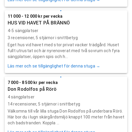
11 000 - 12 000 kr per vecka
HUS VID HAVET PÅ BRÄNNÖ
4-5 sängplatser
3
recensioner,
5
stjärnor i snittbetyg
Eget hus vid havet med stor privat vacker trädgård. Huset
fullt utrustat och är nyrenoverat med två sovrum och fyra
sängplatser, öppen spis och h...
Läs mer och se tillgänglighet för denna stuga →
7 000 - 8 500 kr per vecka
Don Rodolfos på Rörö
4 sängplatser
14
recensioner,
5
stjärnor i snittbetyg
Välkomna till vår lilla stuga Don Rodolfos på underbara Rörö.
Här bor du i lugn skärgårdsmiljö knappt 100 meter från havet
och badstranden. Koppla ...