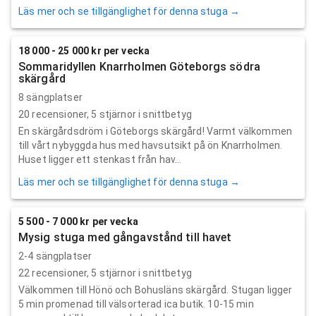
Läs mer och se tillgänglighet för denna stuga →
18 000 - 25 000 kr per vecka
Sommaridyllen Knarrholmen Göteborgs södra
skärgård
8 sängplatser
20
recensioner,
5
stjärnor i snittbetyg
En skärgårdsdröm i Göteborgs skärgård! Varmt välkommen
till vårt nybyggda hus med havsutsikt på ön Knarrholmen.
Huset ligger ett stenkast från hav...
Läs mer och se tillgänglighet för denna stuga →
5 500 - 7 000 kr per vecka
Mysig stuga med gångavstånd till havet
2-4 sängplatser
22
recensioner,
5
stjärnor i snittbetyg
Välkommen till Hönö och Bohusläns skärgård. Stugan ligger
5 min promenad till välsorterad ica butik. 10-15 min