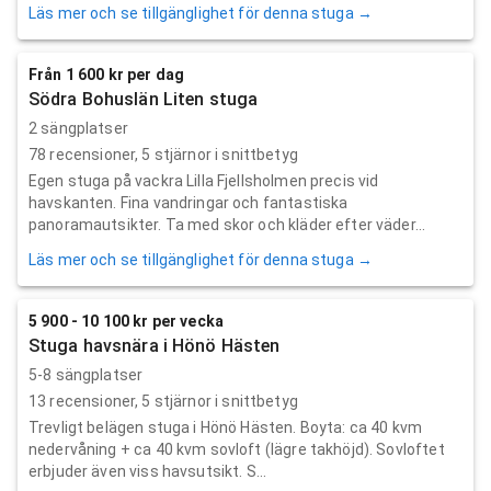
Läs mer och se tillgänglighet för denna stuga →
Från 1 600 kr per dag
Södra Bohuslän Liten stuga
2 sängplatser
78
recensioner,
5
stjärnor i snittbetyg
Egen stuga på vackra Lilla Fjellsholmen precis vid
havskanten. Fina vandringar och fantastiska
panoramautsikter. Ta med skor och kläder efter väder...
Läs mer och se tillgänglighet för denna stuga →
5 900 - 10 100 kr per vecka
Stuga havsnära i Hönö Hästen
5-8 sängplatser
13
recensioner,
5
stjärnor i snittbetyg
Trevligt belägen stuga i Hönö Hästen. Boyta: ca 40 kvm
nedervåning + ca 40 kvm sovloft (lägre takhöjd). Sovloftet
erbjuder även viss havsutsikt. S...