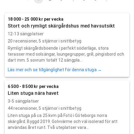
18 000 - 25 000 kr per vecka
Stort och rymligt skärgårdshus med havsutsikt
12-13 sängplatser
20
recensioner,
5
stjärnor i snittbetyg
Rymligt skärgårdsboende i perfekt söderläge, stora
terasser med solsängar, loungegrupper, grill, pingisbord och
dart mm. 5 sovrum totalt 12 sängpla...
Läs mer och se tillgänglighet för denna stuga →
6 500 - 8 500 kr per vecka
Liten stuga nära havet
3-5 sängplatser
44
recensioner,
5
stjärnor i snittbetyg
Liten stuga på ca 25 kvm på Fotö i Göteborgs norra
skärgård. Byggd 2019. Golvvärme och väl isolerad för att
användas året runt. Två uteplatser vara...