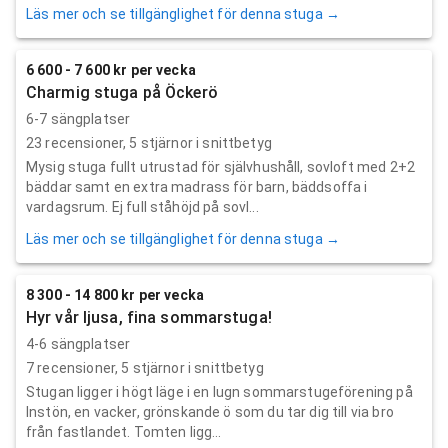
Läs mer och se tillgänglighet för denna stuga →
6 600 - 7 600 kr per vecka
Charmig stuga på Öckerö
6-7 sängplatser
23
recensioner,
5
stjärnor i snittbetyg
Mysig stuga fullt utrustad för självhushåll, sovloft med 2+2
bäddar samt en extra madrass för barn, bäddsoffa i
vardagsrum. Ej full ståhöjd på sovl...
Läs mer och se tillgänglighet för denna stuga →
8 300 - 14 800 kr per vecka
Hyr vår ljusa, fina sommarstuga!
4-6 sängplatser
7
recensioner,
5
stjärnor i snittbetyg
Stugan ligger i högt läge i en lugn sommarstugeförening på
Instön, en vacker, grönskande ö som du tar dig till via bro
från fastlandet. Tomten ligg...