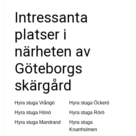
Intressanta
platser i
närheten av
Göteborgs
skärgård
Hyra stuga
Vrångö
Hyra stuga
Öckerö
Hyra stuga
Hönö
Hyra stuga
Rörö
Hyra stuga
Marstrand
Hyra stuga
Knarrholmen