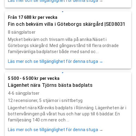
Läs mer och se tillgänglighet för denna stuga →
Från 17 688 kr per vecka
Fin och bekväm villa i Göteborgs skärgård |SE08031
8 sängplatser
Mycket bekväm och trivsam villa på anrika Näset i
Göteborgs skärgård. Med gångavstånd till flera ordnade
familjevänliga badplatser både med sand oc...
Läs mer och se tillgänglighet för denna stuga →
5 500 - 6 500 kr per vecka
Lägenhet nära Tjörns bästa badplats
4-6 sängplatser
12
recensioner,
5
stjärnor i snittbetyg
Lägenhet nära Kåreviks badplats i Rönnäng. Lägenheten är i
bottenvåningen på vårat hus och har upp till 6 bäddar. En
familjesäng 140 cm nere och ...
Läs mer och se tillgänglighet för denna stuga →