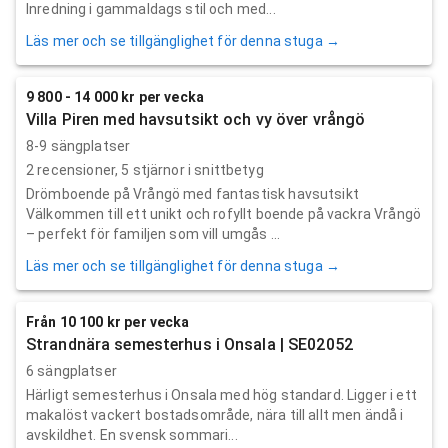
Inredning i gammaldags stil och med...
Läs mer och se tillgänglighet för denna stuga →
9 800 - 14 000 kr per vecka
Villa Piren med havsutsikt och vy över vrångö
8-9 sängplatser
2
recensioner,
5
stjärnor i snittbetyg
Drömboende på Vrångö med fantastisk havsutsikt
Välkommen till ett unikt och rofyllt boende på vackra Vrångö
– perfekt för familjen som vill umgås ...
Läs mer och se tillgänglighet för denna stuga →
Från 10 100 kr per vecka
Strandnära semesterhus i Onsala | SE02052
6 sängplatser
Härligt semesterhus i Onsala med hög standard. Ligger i ett
makalöst vackert bostadsområde, nära till allt men ändå i
avskildhet. En svensk sommari...