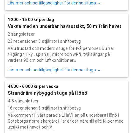
Läs mer och se tillgänglighet för denna stuga →
1 200 - 1 500 kr per dag
Vakna med en underbar havsutsikt, 50 m från havet
2 sängplatser
23
recensioner,
5
stjärnor i snittbetyg
Välutrustad och modern stuga för två personer. Du har
tillgång till kyl, spishäll, micro och wi-fi, två sängar på
vardera 90 cm och luftkonditioner...
Läs mer och se tillgänglighet för denna stuga →
4 800 - 6 000 kr per vecka
Strandnära nybyggd stuga på Hönö
4-5 sängplatser
16
recensioner,
5
stjärnor i snittbetyg
Välkommen till vårt paradis LillaVillan på underbara Hönö i
Göteborgs norra skärgård! Här är det nära till allt. Ni bor med
utsikt mot havet och V...