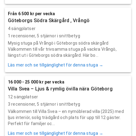
Från 6 500 kr per vecka
Göteborgs Södra Skärgård , Vrångö
4 sängplatser
1
recensioner,
5
stjärnor i snittbetyg
Mysig stuga på Vrångö i Göteborgs södra skärgård
Välkommen till vår trivsamma stuga på vackra Vrångö,
längst ut i Göteborgs södra skärgård. Här bo...
Läs mer och se tillgänglighet för denna stuga →
16 000 - 25 000 kr per vecka
Villa Svea – Ljus & rymlig övilla nära Göteborg
12 sängplatser
3
recensioner,
5
stjärnor i snittbetyg
Välkommen till Villa Svea – en nymöblerad villa (2025) med
ljus interiör, solig trädgård och plats för upp till 12 gäster.
Perfekt för familjer oc...
Läs mer och se tillgänglighet för denna stuga →