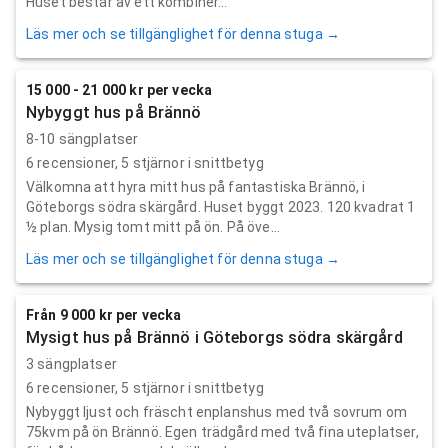
Huset består av ett kombiner...
Läs mer och se tillgänglighet för denna stuga →
15 000 - 21 000 kr per vecka
Nybyggt hus på Brännö
8-10 sängplatser
6
recensioner,
5
stjärnor i snittbetyg
Välkomna att hyra mitt hus på fantastiska Brännö, i
Göteborgs södra skärgård. Huset byggt 2023. 120 kvadrat 1
½ plan. Mysig tomt mitt på ön. På öve...
Läs mer och se tillgänglighet för denna stuga →
Från 9 000 kr per vecka
Mysigt hus på Brännö i Göteborgs södra skärgård
3 sängplatser
6
recensioner,
5
stjärnor i snittbetyg
Nybyggt ljust och fräscht enplanshus med två sovrum om
75kvm på ön Brännö. Egen trädgård med två fina uteplatser,