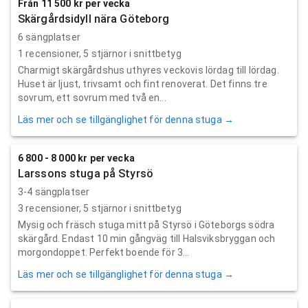
Från 11 500 kr per vecka
Skärgårdsidyll nära Göteborg
6 sängplatser
1
recensioner,
5
stjärnor i snittbetyg
Charmigt skärgårdshus uthyres veckovis lördag till lördag.
Huset är ljust, trivsamt och fint renoverat. Det finns tre
sovrum, ett sovrum med två en...
Läs mer och se tillgänglighet för denna stuga →
6 800 - 8 000 kr per vecka
Larssons stuga på Styrsö
3-4 sängplatser
3
recensioner,
5
stjärnor i snittbetyg
Mysig och fräsch stuga mitt på Styrsö i Göteborgs södra
skärgård. Endast 10 min gångväg till Halsviksbryggan och
morgondoppet. Perfekt boende för 3...
Läs mer och se tillgänglighet för denna stuga →