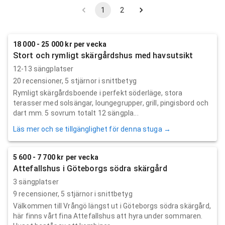
1
2
18 000 - 25 000 kr per vecka
Stort och rymligt skärgårdshus med havsutsikt
12-13 sängplatser
20
recensioner,
5
stjärnor i snittbetyg
Rymligt skärgårdsboende i perfekt söderläge, stora
terasser med solsängar, loungegrupper, grill, pingisbord och
dart mm. 5 sovrum totalt 12 sängpla...
Läs mer och se tillgänglighet för denna stuga →
5 600 - 7 700 kr per vecka
Attefallshus i Göteborgs södra skärgård
3 sängplatser
9
recensioner,
5
stjärnor i snittbetyg
Välkommen till Vrångö längst ut i Göteborgs södra skärgård,
här finns vårt fina Attefallshus att hyra under sommaren.