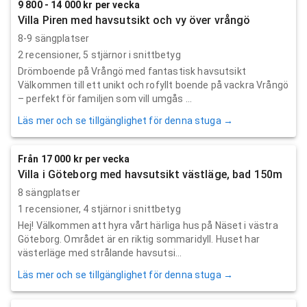
9 800 - 14 000 kr per vecka
Villa Piren med havsutsikt och vy över vrångö
8-9 sängplatser
2
recensioner,
5
stjärnor i snittbetyg
Drömboende på Vrångö med fantastisk havsutsikt
Välkommen till ett unikt och rofyllt boende på vackra Vrångö
– perfekt för familjen som vill umgås ...
Läs mer och se tillgänglighet för denna stuga →
Från 17 000 kr per vecka
Villa i Göteborg med havsutsikt västläge, bad 150m
8 sängplatser
1
recensioner,
4
stjärnor i snittbetyg
Hej! Välkommen att hyra vårt härliga hus på Näset i västra
Göteborg. Området är en riktig sommaridyll. Huset har
västerläge med strålande havsutsi...
Läs mer och se tillgänglighet för denna stuga →