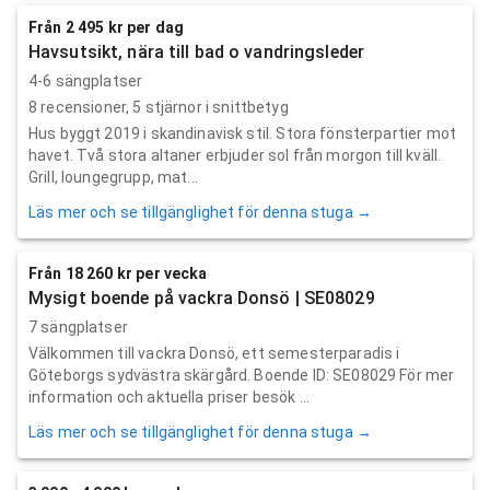
Från 2 495 kr per dag
Havsutsikt, nära till bad o vandringsleder
4-6 sängplatser
8
recensioner,
5
stjärnor i snittbetyg
Hus byggt 2019 i skandinavisk stil. Stora fönsterpartier mot
havet. Två stora altaner erbjuder sol från morgon till kväll.
Grill, loungegrupp, mat...
Läs mer och se tillgänglighet för denna stuga →
Från 18 260 kr per vecka
Mysigt boende på vackra Donsö | SE08029
7 sängplatser
Välkommen till vackra Donsö, ett semesterparadis i
Göteborgs sydvästra skärgård. Boende ID: SE08029 För mer
information och aktuella priser besök ...
Läs mer och se tillgänglighet för denna stuga →