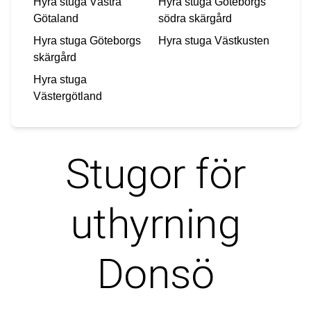
Hyra stuga
Västra
Hyra stuga
Göteborgs
Götaland
södra skärgård
Hyra stuga
Göteborgs
Hyra stuga
Västkusten
skärgård
Hyra stuga
Västergötland
Stugor för
uthyrning
Donsö