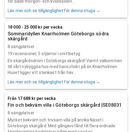
för både morgon- och kvällssolen....
Läs mer och se tillgänglighet för denna stuga →
18 000 - 25 000 kr per vecka
Sommaridyllen Knarrholmen Göteborgs södra
skärgård
8 sängplatser
19
recensioner,
5
stjärnor i snittbetyg
En skärgårdsdröm i Göteborgs skärgård! Varmt välkommen
till vårt nybyggda hus med havsutsikt på ön Knarrholmen.
Huset ligger ett stenkast från hav...
Läs mer och se tillgänglighet för denna stuga →
Från 17 688 kr per vecka
Fin och bekväm villa i Göteborgs skärgård |SE08031
8 sängplatser
Mycket bekväm och trivsam villa på anrika Näset i
Göteborgs skärgård. Med gångavstånd till flera ordnade
familjevänliga badplatser både med sand oc...