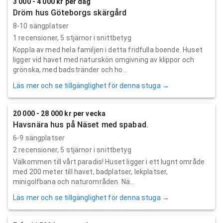
3 000 - 4 000 kr per dag
Dröm hus Göteborgs skärgård
8-10 sängplatser
1
recensioner,
5
stjärnor i snittbetyg
Koppla av med hela familjen i detta fridfulla boende. Huset
ligger vid havet med naturskön omgivning av klippor och
grönska, med badstränder och ho...
Läs mer och se tillgänglighet för denna stuga →
20 000 - 28 000 kr per vecka
Havsnära hus på Näset med spabad.
6-9 sängplatser
2
recensioner,
5
stjärnor i snittbetyg
Välkommen till vårt paradis! Huset ligger i ett lugnt område
med 200 meter till havet, badplatser, lekplatser,
minigolfbana och naturområden. Nä...
Läs mer och se tillgänglighet för denna stuga →