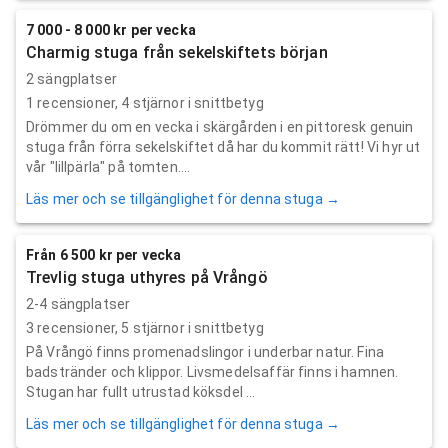
7 000 - 8 000 kr per vecka
Charmig stuga från sekelskiftets början
2 sängplatser
1
recensioner,
4
stjärnor i snittbetyg
Drömmer du om en vecka i skärgården i en pittoresk genuin
stuga från förra sekelskiftet då har du kommit rätt! Vi hyr ut
vår "lillpärla" på tomten....
Läs mer och se tillgänglighet för denna stuga →
Från 6 500 kr per vecka
Trevlig stuga uthyres på Vrångö
2-4 sängplatser
3
recensioner,
5
stjärnor i snittbetyg
På Vrångö finns promenadslingor i underbar natur. Fina
badstränder och klippor. Livsmedelsaffär finns i hamnen.
Stugan har fullt utrustad köksdel ...
Läs mer och se tillgänglighet för denna stuga →