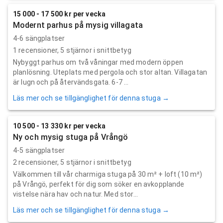
15 000 - 17 500 kr per vecka
Modernt parhus på mysig villagata
4-6 sängplatser
1
recensioner,
5
stjärnor i snittbetyg
Nybyggt parhus om två våningar med modern öppen
planlösning. Uteplats med pergola och stor altan. Villagatan
är lugn och på återvändsgata. 6-7 ...
Läs mer och se tillgänglighet för denna stuga →
10 500 - 13 330 kr per vecka
Ny och mysig stuga på Vrångö
4-5 sängplatser
2
recensioner,
5
stjärnor i snittbetyg
Välkommen till vår charmiga stuga på 30 m² + loft (10 m²)
på Vrångö, perfekt för dig som söker en avkopplande
vistelse nära hav och natur. Med stor...
Läs mer och se tillgänglighet för denna stuga →