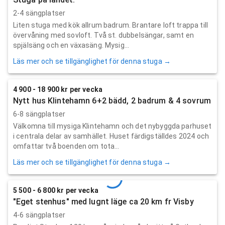
2-4 sängplatser
Liten stuga med kök allrum badrum. Brantare loft trappa till
övervåning med sovloft. Två st. dubbelsängar, samt en
spjälsäng och en växasäng. Mysig...
Läs mer och se tillgänglighet för denna stuga →
4 900 - 18 900 kr per vecka
Nytt hus Klintehamn 6+2 bädd, 2 badrum & 4 sovrum
6-8 sängplatser
Välkomna till mysiga Klintehamn och det nybyggda parhuset
i centrala delar av samhället. Huset färdigställdes 2024 och
omfattar två boenden om tota...
Läs mer och se tillgänglighet för denna stuga →
5 500 - 6 800 kr per vecka
"Eget stenhus" med lugnt läge ca 20 km fr Visby
4-6 sängplatser