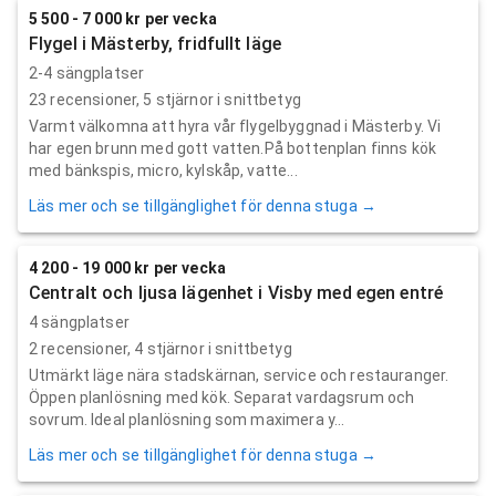
5 500 - 7 000 kr per vecka
Flygel i Mästerby, fridfullt läge
2-4 sängplatser
23
recensioner,
5
stjärnor i snittbetyg
Varmt välkomna att hyra vår flygelbyggnad i Mästerby. Vi
har egen brunn med gott vatten.På bottenplan finns kök
med bänkspis, micro, kylskåp, vatte...
Läs mer och se tillgänglighet för denna stuga →
4 200 - 19 000 kr per vecka
Centralt och ljusa lägenhet i Visby med egen entré
4 sängplatser
2
recensioner,
4
stjärnor i snittbetyg
Utmärkt läge nära stadskärnan, service och restauranger.
Öppen planlösning med kök. Separat vardagsrum och
sovrum. Ideal planlösning som maximera y...
Läs mer och se tillgänglighet för denna stuga →