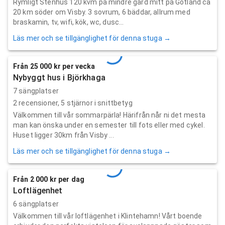
Rymligt Stenhus 120 kvm på mindre gård mitt på Gotland ca
20 km söder om Visby. 3 sovrum, 6 bäddar, allrum med
braskamin, tv, wifi, kök, wc, dusc...
Läs mer och se tillgänglighet för denna stuga →
Från 25 000 kr per vecka
Nybyggt hus i Björkhaga
7 sängplatser
2
recensioner,
5
stjärnor i snittbetyg
Välkommen till vår sommarpärla! Härifrån når ni det mesta
man kan önska under en semester till fots eller med cykel.
Huset ligger 30km från Visby ...
Läs mer och se tillgänglighet för denna stuga →
Från 2 000 kr per dag
Loftlägenhet
6 sängplatser
Välkommen till vår loftlägenhet i Klintehamn! Vårt boende