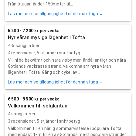
Från stugan är det 150meter til...
Läs mer och se tillgänglighet för denna stuga →
5 200 - 7 200 kr per vecka
Hyr våran mysiga lägenhet i Tofta
4-5 sängplatser
4
recensioner,
5
stjärnor i snittbetyg
Vill ni bo bekvämt och nära visby men ändå lantligt och nära
Gotlands vackraste strand, välkomna att hyra våran
lägenhet i Tofta. Gång och cykel av...
Läs mer och se tillgänglighet för denna stuga →
6 500 - 8 500 kr per vecka
Välkommen till solgläntan
4 sängplatser
3
recensioner,
5
stjärnor i snittbetyg
Välkommen till en härlig sommarvistelse i populära Tofta
med endast 1km till en av Gotlands mest populära stränder.