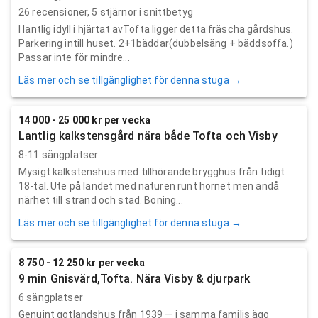
26
recensioner,
5
stjärnor i snittbetyg
I lantlig idyll i hjärtat avTofta ligger detta fräscha gårdshus.
Parkering intill huset. 2+1bäddar(dubbelsäng + bäddsoffa.)
Passar inte för mindre...
Läs mer och se tillgänglighet för denna stuga →
14 000 - 25 000 kr per vecka
Lantlig kalkstensgård nära både Tofta och Visby
8-11 sängplatser
Mysigt kalkstenshus med tillhörande brygghus från tidigt
18-tal. Ute på landet med naturen runt hörnet men ändå
närhet till strand och stad. Boning...
Läs mer och se tillgänglighet för denna stuga →
8 750 - 12 250 kr per vecka
9 min Gnisvärd,Tofta. Nära Visby & djurpark
6 sängplatser
Genuint gotlandshus från 1939 — i samma familjs ägo