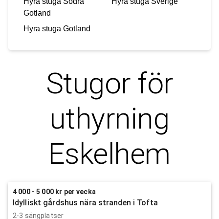
Hyra stuga
Södra
Hyra stuga
Sverige
Gotland
Hyra stuga
Gotland
Stugor för
uthyrning
Eskelhem
4 000 - 5 000 kr per vecka
Idylliskt gårdshus nära stranden i Tofta
2-3 sängplatser