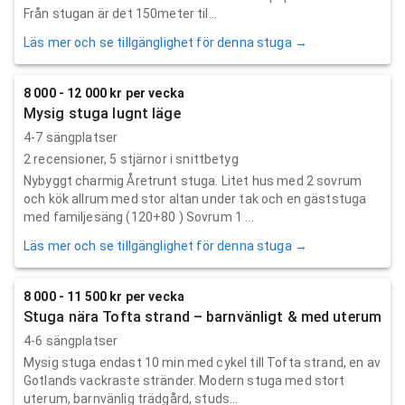
Från stugan är det 150meter til...
Läs mer och se tillgänglighet för denna stuga →
8 000 - 12 000 kr per vecka
Mysig stuga lugnt läge
4-7 sängplatser
2
recensioner,
5
stjärnor i snittbetyg
Nybyggt charmig Åretrunt stuga. Litet hus med 2 sovrum
och kök allrum med stor altan under tak och en gäststuga
med familjesäng (120+80 ) Sovrum 1 ...
Läs mer och se tillgänglighet för denna stuga →
8 000 - 11 500 kr per vecka
Stuga nära Tofta strand – barnvänligt & med uterum
4-6 sängplatser
Mysig stuga endast 10 min med cykel till Tofta strand, en av
Gotlands vackraste stränder. Modern stuga med stort
uterum, barnvänlig trädgård, studs...