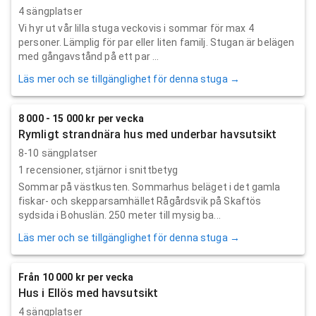
4 sängplatser
Vi hyr ut vår lilla stuga veckovis i sommar för max 4
personer. Lämplig för par eller liten familj. Stugan är belägen
med gångavstånd på ett par ...
Läs mer och se tillgänglighet för denna stuga →
8 000 - 15 000 kr per vecka
Rymligt strandnära hus med underbar havsutsikt
8-10 sängplatser
1
recensioner,
stjärnor i snittbetyg
Sommar på västkusten. Sommarhus beläget i det gamla
fiskar- och skepparsamhället Rågårdsvik på Skaftös
sydsida i Bohuslän. 250 meter till mysig ba...
Läs mer och se tillgänglighet för denna stuga →
Från 10 000 kr per vecka
Hus i Ellös med havsutsikt
4 sängplatser