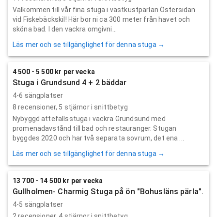
Välkommen till vår fina stuga i västkustpärlan Östersidan
vid Fiskebäckskil! Här bor ni ca 300 meter från havet och
sköna bad. I den vackra omgivni...
Läs mer och se tillgänglighet för denna stuga →
4 500 - 5 500 kr per vecka
Stuga i Grundsund 4 + 2 bäddar
4-6 sängplatser
8
recensioner,
5
stjärnor i snittbetyg
Nybyggd attefallsstuga i vackra Grundsund med
promenadavstånd till bad och restauranger. Stugan
byggdes 2020 och har två separata sovrum, det ena ...
Läs mer och se tillgänglighet för denna stuga →
13 700 - 14 500 kr per vecka
Gullholmen- Charmig Stuga på ön "Bohusläns pärla".
4-5 sängplatser
2
recensioner,
4
stjärnor i snittbetyg