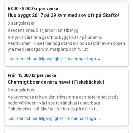
6 000 - 8 000 kr per vecka
Hus byggt 2017 på 39 kvm med sovloft på Skaftö!
6 sängplatser
9
recensioner,
5
stjärnor i snittbetyg
Vi hyr ut vårt fina gästhus byggt 2017 på Skaftö,
Västkusten. Huset har hög standard och består av en öppen
yta med vardagsrum, matplats och fullut...
Läs mer och se tillgänglighet för denna stuga →
Från 15 000 kr per vecka
Charmigt boende nära havet i Fiskebäckskil
6 sängplatser
Välkommen att hyra den trivsamma och totalrenoverade
nedervåningen i vårt souterränghus i underbara
Fiskebäckskil på Skaftö. Här bor du på ett rikt...
Läs mer och se tillgänglighet för denna stuga →