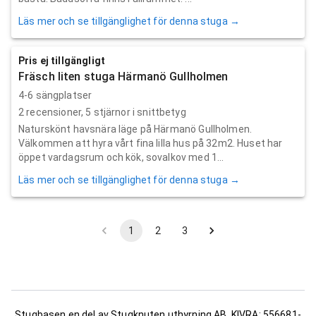
Läs mer och se tillgänglighet för denna stuga →
Pris ej tillgängligt
Fräsch liten stuga Härmanö Gullholmen
4-6 sängplatser
2
recensioner,
5
stjärnor i snittbetyg
Naturskönt havsnära läge på Härmanö Gullholmen.
Välkommen att hyra vårt fina lilla hus på 32m2. Huset har
öppet vardagsrum och kök, sovalkov med 1...
Läs mer och se tillgänglighet för denna stuga →
1
2
3
Stugbasen en del av Stugknuten uthyrning AB, KIVRA: 556681-