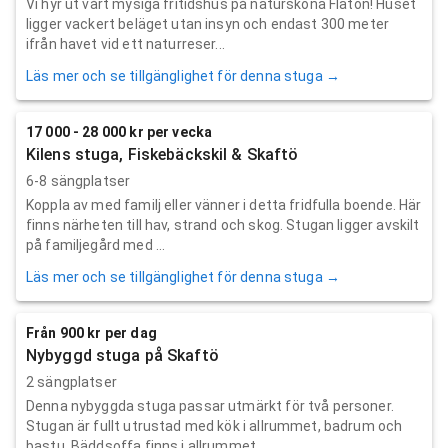
Vi hyr ut vårt mysiga fritidshus på natursköna Flatön! Huset
ligger vackert beläget utan insyn och endast 300 meter
ifrån havet vid ett naturreser...
Läs mer och se tillgänglighet för denna stuga →
17 000 - 28 000 kr per vecka
Kilens stuga, Fiskebäckskil & Skaftö
6-8 sängplatser
Koppla av med familj eller vänner i detta fridfulla boende. Här
finns närheten till hav, strand och skog. Stugan ligger avskilt
på familjegård med ...
Läs mer och se tillgänglighet för denna stuga →
Från 900 kr per dag
Nybyggd stuga på Skaftö
2 sängplatser
Denna nybyggda stuga passar utmärkt för två personer.
Stugan är fullt utrustad med kök i allrummet, badrum och
bastu. Bäddsoffa finns i allrummet. ...