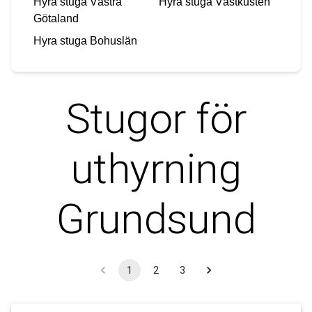
Hyra stuga
Västra
Hyra stuga
Västkusten
Götaland
Hyra stuga
Bohuslän
Stugor för
uthyrning
Grundsund
1
2
3