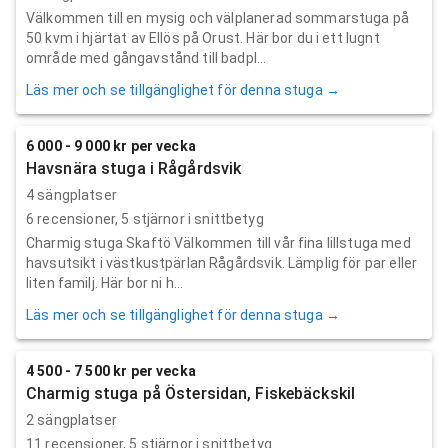
Välkommen till en mysig och välplanerad sommarstuga på
50 kvm i hjärtat av Ellös på Orust. Här bor du i ett lugnt
område med gångavstånd till badpl...
Läs mer och se tillgänglighet för denna stuga →
6 000 - 9 000 kr per vecka
Havsnära stuga i Rågårdsvik
4 sängplatser
6
recensioner,
5
stjärnor i snittbetyg
Charmig stuga Skaftö Välkommen till vår fina lillstuga med
havsutsikt i västkustpärlan Rågårdsvik. Lämplig för par eller
liten familj. Här bor ni h...
Läs mer och se tillgänglighet för denna stuga →
4 500 - 7 500 kr per vecka
Charmig stuga på Östersidan, Fiskebäckskil
2 sängplatser
11
recensioner,
5
stjärnor i snittbetyg