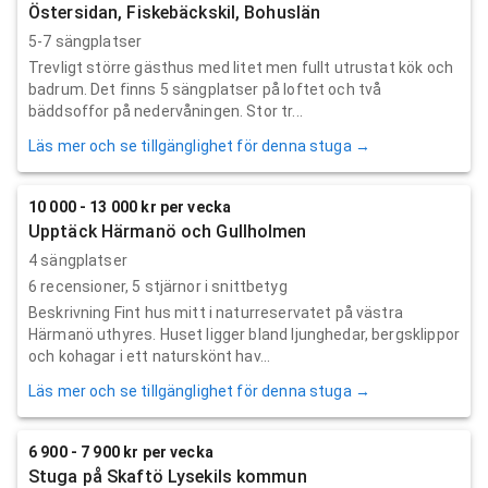
Östersidan, Fiskebäckskil, Bohuslän
5-7 sängplatser
Trevligt större gästhus med litet men fullt utrustat kök och
badrum. Det finns 5 sängplatser på loftet och två
bäddsoffor på nedervåningen. Stor tr...
Läs mer och se tillgänglighet för denna stuga →
10 000 - 13 000 kr per vecka
Upptäck Härmanö och Gullholmen
4 sängplatser
6
recensioner,
5
stjärnor i snittbetyg
Beskrivning Fint hus mitt i naturreservatet på västra
Härmanö uthyres. Huset ligger bland ljunghedar, bergsklippor
och kohagar i ett naturskönt hav...
Läs mer och se tillgänglighet för denna stuga →
6 900 - 7 900 kr per vecka
Stuga på Skaftö Lysekils kommun