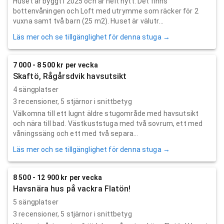
Huset är byggt i 2025 och är helt nytt. Det finns
bottenvåningen och Loft med utrymme som räcker för 2
vuxna samt två barn (25 m2). Huset är välutr...
Läs mer och se tillgänglighet för denna stuga →
7 000 - 8 500 kr per vecka
Skaftö, Rågårsdvik havsutsikt
4 sängplatser
3
recensioner,
5
stjärnor i snittbetyg
Välkomna till ett lugnt äldre stugområde med havsutsikt
och nära till bad. Västkuststuga med två sovrum, ett med
våningssäng och ett med två separa...
Läs mer och se tillgänglighet för denna stuga →
8 500 - 12 900 kr per vecka
Havsnära hus på vackra Flatön!
5 sängplatser
3
recensioner,
5
stjärnor i snittbetyg