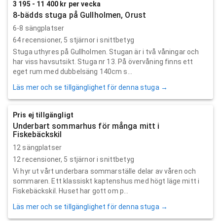
3 195 - 11 400 kr per vecka
8-bädds stuga på Gullholmen, Orust
6-8 sängplatser
64
recensioner,
5
stjärnor i snittbetyg
Stuga uthyres på Gullholmen. Stugan är i två våningar och
har viss havsutsikt. Stuga nr 13. På övervåning finns ett
eget rum med dubbelsäng 140cm s...
Läs mer och se tillgänglighet för denna stuga →
Pris ej tillgängligt
Underbart sommarhus för många mitt i
Fiskebäckskil
12 sängplatser
12
recensioner,
5
stjärnor i snittbetyg
Vi hyr ut vårt underbara sommarställe delar av våren och
sommaren. Ett klassiskt kaptenshus med högt läge mitt i
Fiskebäckskil. Huset har gott om p...
Läs mer och se tillgänglighet för denna stuga →