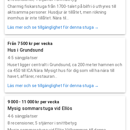
Charmig fiskarstuga från 1700-talet på bilfri ö uthyres till
aktsamma personer. Husdjur är tillåtet, men rökning
inomhus är inte tillåtet. Nära til...
Läs mer och se tillgänglighet för denna stuga →
Från 7 500 kr per vecka
Hus i Grundsund
4-5 sängplatser
Huset ligger centralt i Grundsund, ca 200 meter hamnen och
ca 450 till ICA Nära. Mysigt hus för dig som vill ha nära till
havet, affärer, restauran...
Läs mer och se tillgänglighet för denna stuga →
9 000 - 11 000 kr per vecka
Mysig sommarstuga vid Ellös
4-6 sängplatser
8
recensioner,
5
stjärnor i snittbetyg
Mysig sommarstuga vid Ellös Välkommen till denna