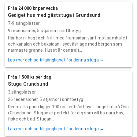
Från 24 000 kr per vecka
Gediget hus med gäststuga i Grundsund
7-9 sängplatser
9
recensioner,
5
stjärnor i snittbetyg
Här bor ni högt och fritt med framsidan vänt mot samhället
och kanalen och baksidan i sydvästläge med bergen som
närmaste granne. Huset är centralt...
Läs mer och se tillgänglighet för denna stuga →
Från 1 500 kr per dag
Stuga Grundsund
3 sängplatser
26
recensioner,
5
stjärnor i snittbetyg
Denna lilla pärla ligger 100 meter från havet längst ut på Ösö
i Grundsund. Stugan är perfekt för dig som vill bo nära hav,
fiske och bad. Stugan...
Läs mer och se tillgänglighet för denna stuga →