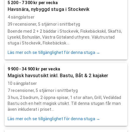
5 200 - 7 300 kr per vecka
Havsnära, nybyggd stuga i Stockevik
4 sängplatser
39
recensioner,
5
stjärnor i snittbetyg
Boende med 2 + 2 bäddar i Stockevik, Fiskebäckskil, Skaftö,
Lysekil, Bohuslän, Västra Götaland uthyres. Välutrustad
stuga i Stockevik, Fiskebäcksk...
Läs mer och se tillgänglighet för denna stuga →
9 900 - 34 900 kr per vecka
Magisk havsutsikt inkl. Bastu, Båt & 2 kajaker
10 sängplatser
7
recensioner,
5
stjärnor i snittbetyg
3 hus, 2 badrum, 2 öppna spisar, 1 stor altan, Grill, Vedäldad
Bastu och en helt magisk utsikt. Till denna stugan får man
även inkluderat i priset...
Läs mer och se tillgänglighet för denna stuga →