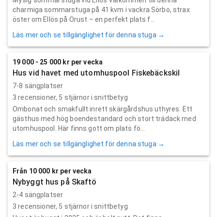
charmiga sommarstuga på 41 kvm i vackra Sörbo, strax
öster om Ellös på Orust – en perfekt plats f...
Läs mer och se tillgänglighet för denna stuga →
19 000 - 25 000 kr per vecka
Hus vid havet med utomhuspool Fiskebäckskil
7-8 sängplatser
3
recensioner,
5
stjärnor i snittbetyg
Ombonat och smakfullt inrett skärgårdshus uthyres. Ett
gästhus med hög boendestandard och stort trädäck med
utomhuspool. Här finns gott om plats fö...
Läs mer och se tillgänglighet för denna stuga →
Från 10 000 kr per vecka
Nybyggt hus på Skaftö
2-4 sängplatser
3
recensioner,
5
stjärnor i snittbetyg