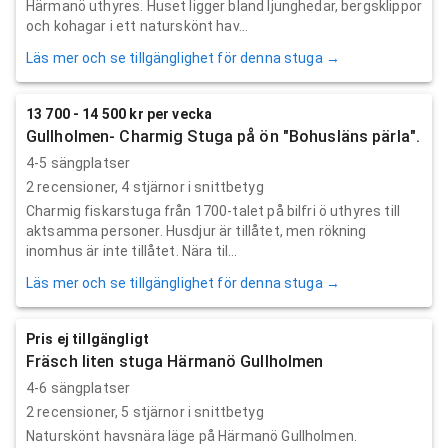
Härmanö uthyres. Huset ligger bland ljunghedar, bergsklippor
och kohagar i ett naturskönt hav...
Läs mer och se tillgänglighet för denna stuga →
13 700 - 14 500 kr per vecka
Gullholmen- Charmig Stuga på ön "Bohusläns pärla".
4-5 sängplatser
2
recensioner,
4
stjärnor i snittbetyg
Charmig fiskarstuga från 1700-talet på bilfri ö uthyres till
aktsamma personer. Husdjur är tillåtet, men rökning
inomhus är inte tillåtet. Nära til...
Läs mer och se tillgänglighet för denna stuga →
Pris ej tillgängligt
Fräsch liten stuga Härmanö Gullholmen
4-6 sängplatser
2
recensioner,
5
stjärnor i snittbetyg
Naturskönt havsnära läge på Härmanö Gullholmen.