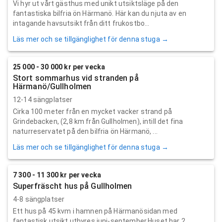
Vi hyr ut vårt gästhus med unikt utsiktsläge på den
fantastiska bilfria ön Härmanö. Här kan du njuta av en
intagande havsutsikt från ditt frukostbo...
Läs mer och se tillgänglighet för denna stuga →
25 000 - 30 000 kr per vecka
Stort sommarhus vid stranden på
Härmanö/Gullholmen
12-14 sängplatser
Cirka 100 meter från en mycket vacker strand på
Grindebacken, (2,8 km från Gullholmen), intill det fina
naturreservatet på den bilfria ön Härmanö, ...
Läs mer och se tillgänglighet för denna stuga →
7 300 - 11 300 kr per vecka
Superfräscht hus på Gullholmen
4-8 sängplatser
Ett hus på 45 kvm i hamnen på Härmanösidan med
fantastisk utsikt uthyres juni-september.Huset har 2