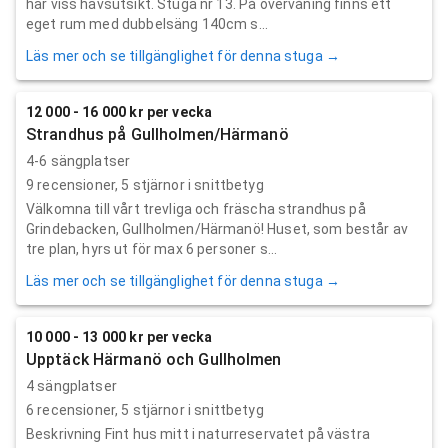
har viss havsutsikt. Stuga nr 13. På övervåning finns ett
eget rum med dubbelsäng 140cm s...
Läs mer och se tillgänglighet för denna stuga →
12 000 - 16 000 kr per vecka
Strandhus på Gullholmen/Härmanö
4-6 sängplatser
9
recensioner,
5
stjärnor i snittbetyg
Välkomna till vårt trevliga och fräscha strandhus på
Grindebacken, Gullholmen/Härmanö! Huset, som består av
tre plan, hyrs ut för max 6 personer s...
Läs mer och se tillgänglighet för denna stuga →
10 000 - 13 000 kr per vecka
Upptäck Härmanö och Gullholmen
4 sängplatser
6
recensioner,
5
stjärnor i snittbetyg
Beskrivning Fint hus mitt i naturreservatet på västra