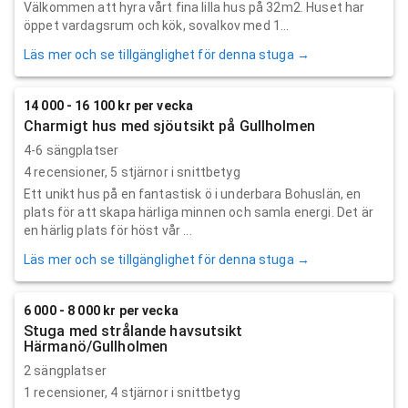
Välkommen att hyra vårt fina lilla hus på 32m2. Huset har
öppet vardagsrum och kök, sovalkov med 1...
Läs mer och se tillgänglighet för denna stuga →
14 000 - 16 100 kr per vecka
Charmigt hus med sjöutsikt på Gullholmen
4-6 sängplatser
4
recensioner,
5
stjärnor i snittbetyg
Ett unikt hus på en fantastisk ö i underbara Bohuslän, en
plats för att skapa härliga minnen och samla energi. Det är
en härlig plats för höst vår ...
Läs mer och se tillgänglighet för denna stuga →
6 000 - 8 000 kr per vecka
Stuga med strålande havsutsikt
Härmanö/Gullholmen
2 sängplatser
1
recensioner,
4
stjärnor i snittbetyg