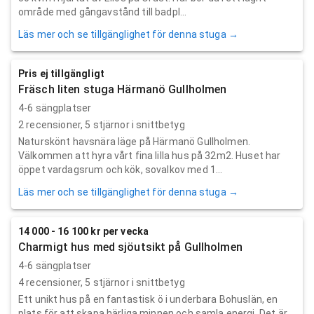
område med gångavstånd till badpl...
Läs mer och se tillgänglighet för denna stuga →
Pris ej tillgängligt
Fräsch liten stuga Härmanö Gullholmen
4-6 sängplatser
2
recensioner,
5
stjärnor i snittbetyg
Naturskönt havsnära läge på Härmanö Gullholmen.
Välkommen att hyra vårt fina lilla hus på 32m2. Huset har
öppet vardagsrum och kök, sovalkov med 1...
Läs mer och se tillgänglighet för denna stuga →
14 000 - 16 100 kr per vecka
Charmigt hus med sjöutsikt på Gullholmen
4-6 sängplatser
4
recensioner,
5
stjärnor i snittbetyg
Ett unikt hus på en fantastisk ö i underbara Bohuslän, en
plats för att skapa härliga minnen och samla energi. Det är