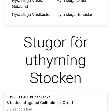
Hyra stuga
Västra
Hyra stuga
Orust
Götaland
Hyra stuga
Västkusten
Hyra stuga
Bohuslän
Stugor för
uthyrning
Stocken
3 195 - 11 400 kr per vecka
8-bädds stuga på Gullholmen, Orust
6-8 sängplatser