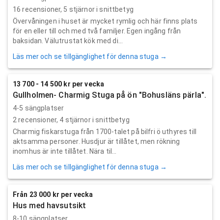
16
recensioner,
5
stjärnor i snittbetyg
Övervåningen i huset är mycket rymlig och här finns plats
för en eller till och med två familjer. Egen ingång från
baksidan. Välutrustat kök med di...
Läs mer och se tillgänglighet för denna stuga →
13 700 - 14 500 kr per vecka
Gullholmen- Charmig Stuga på ön "Bohusläns pärla".
4-5 sängplatser
2
recensioner,
4
stjärnor i snittbetyg
Charmig fiskarstuga från 1700-talet på bilfri ö uthyres till
aktsamma personer. Husdjur är tillåtet, men rökning
inomhus är inte tillåtet. Nära til...
Läs mer och se tillgänglighet för denna stuga →
Från 23 000 kr per vecka
Hus med havsutsikt
8-10 sängplatser