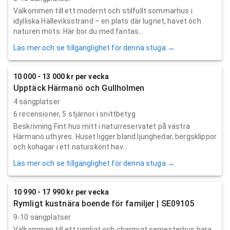
Välkommen till ett modernt och stilfullt sommarhus i
idylliska Hälleviksstrand – en plats där lugnet, havet och
naturen möts. Här bor du med fantas...
Läs mer och se tillgänglighet för denna stuga →
10 000 - 13 000 kr per vecka
Upptäck Härmanö och Gullholmen
4 sängplatser
6
recensioner,
5
stjärnor i snittbetyg
Beskrivning Fint hus mitt i naturreservatet på västra
Härmanö uthyres. Huset ligger bland ljunghedar, bergsklippor
och kohagar i ett naturskönt hav...
Läs mer och se tillgänglighet för denna stuga →
10 990 - 17 990 kr per vecka
Rymligt kustnära boende för familjer | SE09105
9-10 sängplatser
Välkommen till ett rymligt och charmigt semesterhus bara