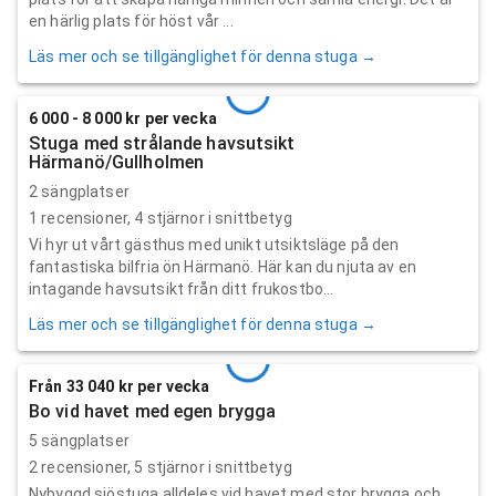
en härlig plats för höst vår ...
Läs mer och se tillgänglighet för denna stuga →
6 000 - 8 000 kr per vecka
Stuga med strålande havsutsikt
Härmanö/Gullholmen
2 sängplatser
1
recensioner,
4
stjärnor i snittbetyg
Vi hyr ut vårt gästhus med unikt utsiktsläge på den
fantastiska bilfria ön Härmanö. Här kan du njuta av en
intagande havsutsikt från ditt frukostbo...
Läs mer och se tillgänglighet för denna stuga →
Från 33 040 kr per vecka
Bo vid havet med egen brygga
5 sängplatser
2
recensioner,
5
stjärnor i snittbetyg
Nybyggd sjöstuga alldeles vid havet med stor brygga och