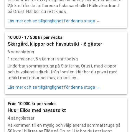
2,5 km från det pittoreska fiskesamhället Hälleviksstrand
på Orust. Här bor du i ett klass...
Läs mer och se tillgänglighet för denna stuga →
10 000 - 17 500 kr per vecka
Skärgård, klippor och havsutsikt - 6 gäster
6 sängplatser
1
recensioner,
5
stjärnor i snittbetyg
Underbar sommarstuga på Slätterna, Orust, med klippor
och havskänsla direkt från tomten. Här bor du privat med
utsikt mot natur och hav, en kort cy...
Läs mer och se tillgänglighet för denna stuga →
Från 10 000 kr per vecka
Hus i Ellös med havsutsikt
4 sängplatser
Välkommen till en mysig och välplanerad sommarstuga på
50 kvm i hjärtat av Ellös på Orust. Här bor du i ett lugnt