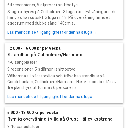
64
recensioner,
5
stjärnor i snittbetyg
Stuga uthyres på Gullholmen. Stugan är i två våningar och
har viss havsutsikt. Stuga nr 13. På övervåning finns ett
eget rum med dubbelsäng 140cm s...
Läs mer och se tillgänglighet för denna stuga →
12 000 - 16 000 kr per vecka
Strandhus på Gullholmen/Härmanö
4-6 sängplatser
9
recensioner,
5
stjärnor i snittbetyg
Välkomna till vårt trevliga och fräscha strandhus på
Grindebacken, Gullholmen/Härmanö! Huset, som består av
tre plan, hyrs ut för max 6 personer s...
Läs mer och se tillgänglighet för denna stuga →
5 900 - 13 900 kr per vecka
Rymlig övervåning i villa på Orust,Hälleviksstrand
8-10 sängplatser