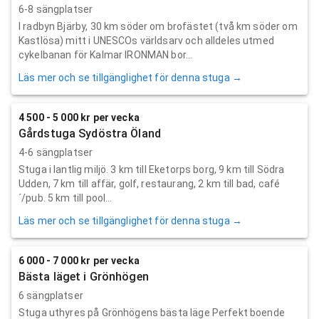
6-8 sängplatser
I radbyn Bjärby, 30 km söder om brofästet (två km söder om
Kastlösa) mitt i UNESCOs världsarv och alldeles utmed
cykelbanan för Kalmar IRONMAN bor...
Läs mer och se tillgänglighet för denna stuga →
4 500 - 5 000 kr per vecka
Gårdstuga Sydöstra Öland
4-6 sängplatser
Stuga i lantlig miljö. 3 km till Eketorps borg, 9 km till Södra
Udden, 7 km till affär, golf, restaurang, 2 km till bad, café
´/pub. 5 km till pool...
Läs mer och se tillgänglighet för denna stuga →
6 000 - 7 000 kr per vecka
Bästa läget i Grönhögen
6 sängplatser
Stuga uthyres på Grönhögens bästa läge Perfekt boende