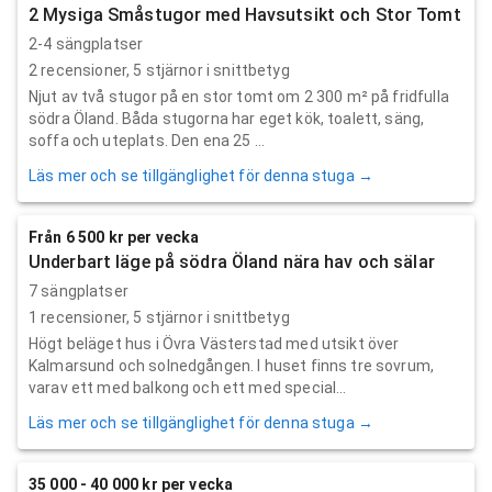
2 Mysiga Småstugor med Havsutsikt och Stor Tomt
2-4 sängplatser
2
recensioner,
5
stjärnor i snittbetyg
Njut av två stugor på en stor tomt om 2 300 m² på fridfulla
södra Öland. Båda stugorna har eget kök, toalett, säng,
soffa och uteplats. Den ena 25 ...
Läs mer och se tillgänglighet för denna stuga →
Från 6 500 kr per vecka
Underbart läge på södra Öland nära hav och sälar
7 sängplatser
1
recensioner,
5
stjärnor i snittbetyg
Högt beläget hus i Övra Västerstad med utsikt över
Kalmarsund och solnedgången. I huset finns tre sovrum,
varav ett med balkong och ett med special...
Läs mer och se tillgänglighet för denna stuga →
35 000 - 40 000 kr per vecka