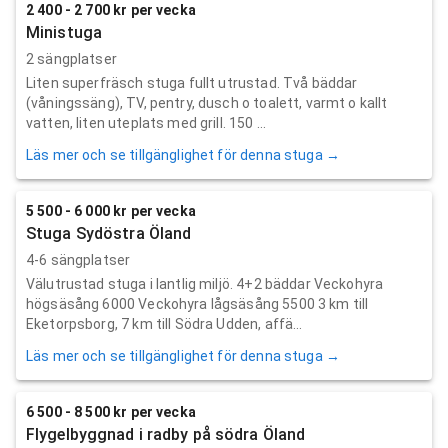
2 400 - 2 700 kr per vecka
Ministuga
2 sängplatser
Liten superfräsch stuga fullt utrustad. Två bäddar
(våningssäng), TV, pentry, dusch o toalett, varmt o kallt
vatten, liten uteplats med grill. 150 ...
Läs mer och se tillgänglighet för denna stuga →
5 500 - 6 000 kr per vecka
Stuga Sydöstra Öland
4-6 sängplatser
Välutrustad stuga i lantlig miljö. 4+2 bäddar Veckohyra
högsäsång 6000 Veckohyra lågsäsång 5500 3 km till
Eketorpsborg, 7 km till Södra Udden, affä...
Läs mer och se tillgänglighet för denna stuga →
6 500 - 8 500 kr per vecka
Flygelbyggnad i radby på södra Öland