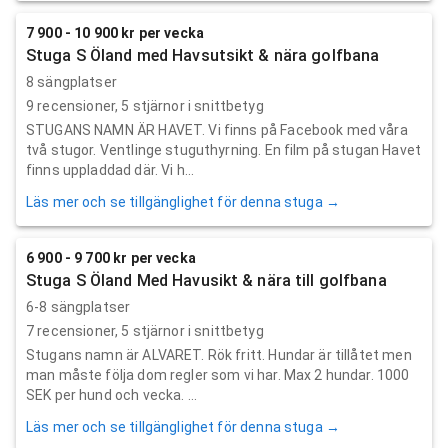
7 900 - 10 900 kr per vecka
Stuga S Öland med Havsutsikt & nära golfbana
8 sängplatser
9
recensioner,
5
stjärnor i snittbetyg
STUGANS NAMN ÄR HAVET. Vi finns på Facebook med våra
två stugor. Ventlinge stuguthyrning. En film på stugan Havet
finns uppladdad där. Vi h...
Läs mer och se tillgänglighet för denna stuga →
6 900 - 9 700 kr per vecka
Stuga S Öland Med Havusikt & nära till golfbana
6-8 sängplatser
7
recensioner,
5
stjärnor i snittbetyg
Stugans namn är ALVARET. Rök fritt. Hundar är tillåtet men
man måste följa dom regler som vi har. Max 2 hundar. 1000
SEK per hund och vecka. ...
Läs mer och se tillgänglighet för denna stuga →