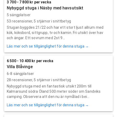
3 700 - 7 800 kr per vecka
Nybyggd stuga i Näsby med havsutsikt
5 sängplatser
53
recensioner,
5
stjärnor i snittbetyg
Stugan byggdes 21/22 och har ett stort ljust allrum med
kök, köksbord, sittgrupp, tv och kamin. Fri utsikt över hav
och ängar. Ett sovrum med 2st 9...
Läs mer och se tillgänglighet för denna stuga →
6 500 - 10 400 kr per vecka
Villa Blåvinge
6-8 sängplatser
28
recensioner,
5
stjärnor i snittbetyg
Nybyggd stuga med en fantastisk utsikt 200m till
Kalmarsund södra Öland 500 meter söder om Sandviks
camping. Observera att den nu är nymålad i bei...
Läs mer och se tillgänglighet för denna stuga →