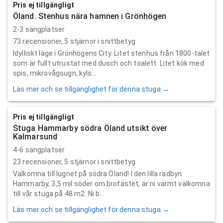
Pris ej tillgängligt
Öland. Stenhus nära hamnen i Grönhögen
2-3 sängplatser
73
recensioner,
5
stjärnor i snittbetyg
Idylliskt läge i Grönhögens City. Litet stenhus från 1800-talet
som är fullt utrustat med dusch och toalett. Litet kök med
spis, mikrovågsugn, kyls...
Läs mer och se tillgänglighet för denna stuga →
Pris ej tillgängligt
Stuga Hammarby södra Öland utsikt över
Kalmarsund
4-6 sängplatser
23
recensioner,
5
stjärnor i snittbetyg
Välkomna till lugnet på södra Öland! I den lilla radbyn
Hammarby, 3,5 mil söder om brofästet, är ni varmt välkomna
till vår stuga på 48 m2. Ni b...
Läs mer och se tillgänglighet för denna stuga →