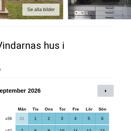
Se alla bilder
Vindarnas hus i
a
eptember 2026
Mån
Tis
Ons
Tor
Fre
Lör
Sön
v36
31
1
2
3
4
5
6
v37
7
8
9
10
11
12
13