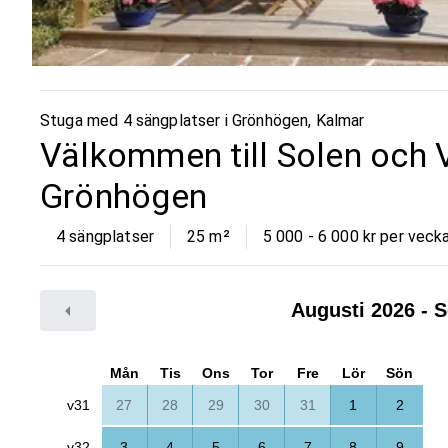
Stuga med 4 sängplatser i
Grönhögen
,
Kalmar
Välkommen till Solen och 
Grönhögen
4 sängplatser
25
m²
5 000 - 6 000 kr per veck
Augusti 2026
- S
Mån
Tis
Ons
Tor
Fre
Lör
Sön
v31
27
28
29
30
31
1
2
v32
3
4
5
6
7
8
9