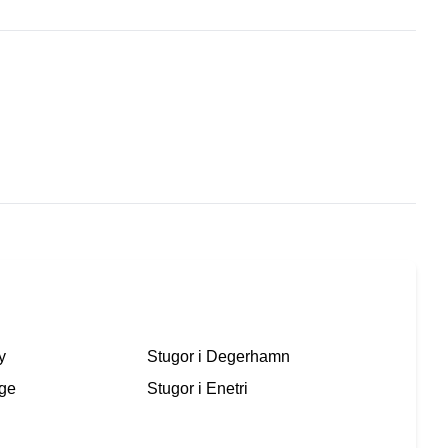
y
Stugor i
Degerhamn
ige
Stugor i
Enetri