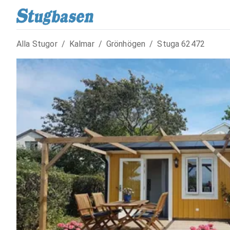
Alla Stugor
/
Kalmar
/
Grönhögen
/
Stuga
62472