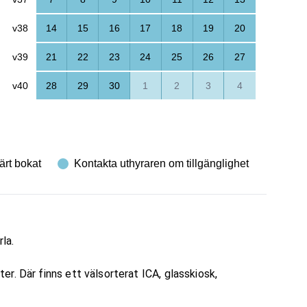
v38
14
15
16
17
18
19
20
v39
21
22
23
24
25
26
27
v40
28
29
30
1
2
3
4
ärt bokat
Kontakta uthyraren om tillgänglighet
la.
r. Där finns ett välsorterat ICA, glasskiosk,