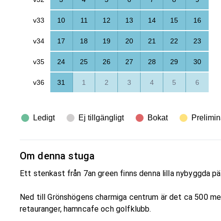
v33
10
11
12
13
14
15
16
v34
17
18
19
20
21
22
23
v35
24
25
26
27
28
29
30
v36
31
1
2
3
4
5
6
Ledigt
Ej tillgängligt
Bokat
Prelimin
Om denna stuga
Ett stenkast från 7an green finns denna lilla nybyggda pär
Ned till Grönshögens charmiga centrum är det ca 500 mete
retauranger, hamncafe och golfklubb.