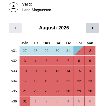
Värd:
Lena Magnusson
Augusti 2026
Mån
Tis
Ons
Tor
Fre
Lör
Sön
v31
27
28
29
30
31
1
2
v32
3
4
5
6
7
8
9
v33
10
11
12
13
14
15
16
v34
17
18
19
20
21
22
23
v35
24
25
26
27
28
29
30
v36
31
1
2
3
4
5
6